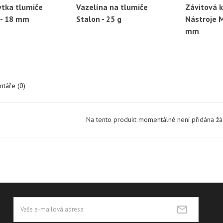
ytka tlumiče
Vazelína na tlumiče
Závitová k
ychlý náhled
Rychlý náhled
Ryc
 - 18 mm
Stalon - 25 g
Nástroje 
mm
táře (0)
Na tento produkt momentálně není přidána ž