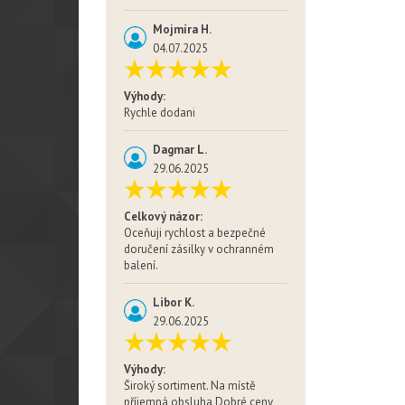
Mojmíra H.
04.07.2025
Výhody:
Rychle dodani
Dagmar L.
29.06.2025
Celkový názor:
Oceňuji rychlost a bezpečné
doručení zásilky v ochranném
balení.
Libor K.
29.06.2025
Výhody:
Široký sortiment. Na místě
příjemná obsluha Dobré ceny