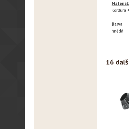
Materiál
Kordura 
Barva:
hnědá
16 dalš