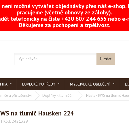
není možné vytvářet objednávky přes náš e-shop. 
pracujeme (včetně obnovy ze zálohy).
dět telefonicky na čísle +420 607 244 655 nebo e
Děkujeme za pochopení a trpělivost.
Hledat
TIKA
LOVECKÉ POTŘEBY
MYSLIVECKÉ OBLEČENÍ
L
miče a příslušenství
Doplňky k tlumičům
Návlek RWS na tlumič Hau
RWS na tlumič Hausken 224
Kód:
2421329