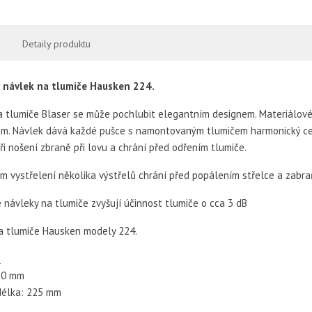
Detaily produktu
ý
návlek na tlumiče Hausken 224.
a tlumiče Blaser se může pochlubit elegantním designem. Materiálov
m. Návlek dává každé pušce s namontovaným tlumičem harmonický cel
i nošení zbraně při lovu a chrání před odřením tlumiče.
ém vystřelení několika výstřelů chrání před popálením střelce a zabra
návleky na tlumiče zvyšují účinnost tlumiče o cca 3 dB
a tlumiče Hausken modely 224.
:
50 mm
délka: 225 mm