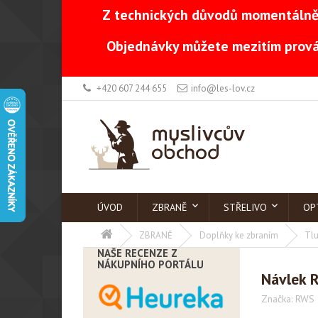
Z technických důvodů momentálně 
Objednávky můžete mezitím prová
+420 607 244 655
info@les-lov.cz
ÚVOD
ZBRANĚ
STŘELIVO
OP
ZBRANĚ
Doplňky ke zbraním
Tlu
NAŠE RECENZE Z
NÁKUPNÍHO PORTÁLU
Návlek 
Značka:
RWS