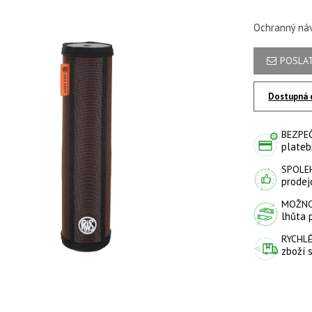
Ochranný ná
POSLAT
Dostupná 
BEZPE
plateb
SPOLE
prodejc
MOŽNO
lhůta 
RYCHLÉ
zboží 