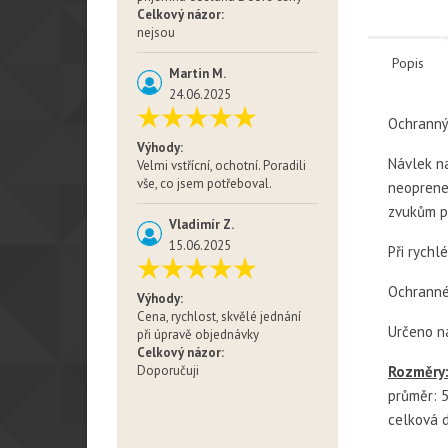
Celkový názor:
nejsou
Popis
Martin M.
24.06.2025
Ochrann
Výhody:
Návlek n
Velmi vstřícní, ochotní. Poradili
vše, co jsem potřeboval.
neoprene
zvukům př
Vladimír Z.
15.06.2025
Při rychl
Ochranné 
Výhody:
Cena, rychlost, skvělé jednání
Určeno n
při úpravě objednávky
Celkový názor:
Rozměry
Doporučuji
průměr: 
celková 