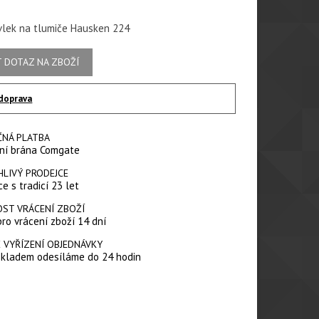
vlek na tlumiče Hausken 224
 DOTAZ NA ZBOŽÍ
doprava
ČNÁ PLATBA
ní brána Comgate
HLIVÝ PRODEJCE
e s tradicí 23 let
ST VRÁCENÍ ZBOŽÍ
pro vrácení zboží 14 dní
 VYŘÍZENÍ OBJEDNÁVKY
skladem odesíláme do 24 hodin