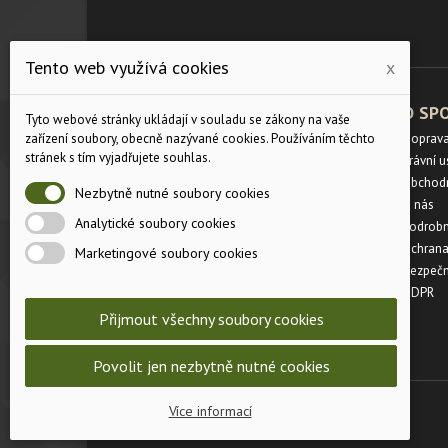
Tento web využívá cookies
x
PRODUKTY
O SP
Tyto webové stránky ukládají v souladu se zákony na vaše
Velikostní tabulka
Doprav
zařízení soubory, obecně nazývané cookies. Používáním těchto
stránek s tím vyjadřujete souhlas.
Slevy
Právní 
Novinky
Obchod
Nezbytně nutné soubory cookies
Napište nám
O nás
Analytické soubory cookies
Mapa stránek
Podrobn
Prodejny
Ochrana
Marketingové soubory cookies
Bezpečn
GDPR
Přijmout všechny soubory cookies
Povolit jen nezbytně nutné cookies
© 2024 - LES-LOV s.r.o.
Více informací
Internetový obchod od WEB-ESHOP.CZ