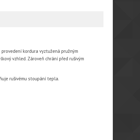
é provedení kordura vyztužená pružným
kový vzhled. Zároveň chrání před rušivým
ňuje rušivému stoupání tepla.