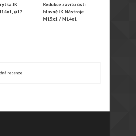
rytka JK
Redukce závitu ústí
Držák na tl
hlý náhled
Rychlý náhled
Rychl
M14x1, ⌀17
hlavně JK Nástroje
Masimo L –
M15x1 / M14x1
ádná recenze.