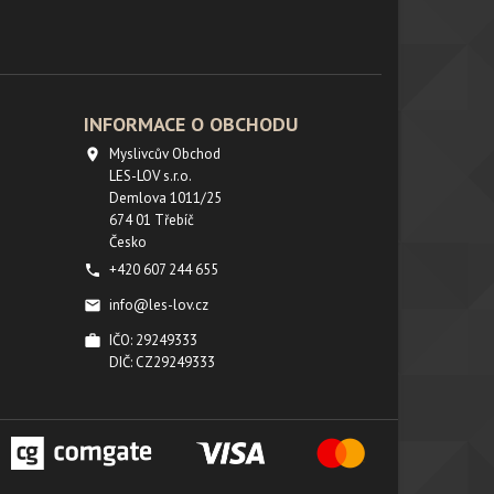
INFORMACE O OBCHODU
Myslivcův Obchod

LES-LOV s.r.o.
Demlova 1011/25
674 01 Třebíč
Česko
+420 607 244 655

info@les-lov.cz

IČO: 29249333

DIČ: CZ29249333