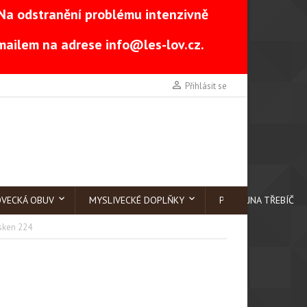
Na odstranění problému intenzivně
-mailem na adrese
info@les-lov.cz
.

Přihlásit se
OVECKÁ OBUV
MYSLIVECKÉ DOPLŇKY
PRODEJNA TŘEBÍČ
sken 224