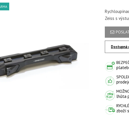
ARMA
Rychloupínac
Zeiss s výst
POSLAT
Dostupná 
BEZPE
plateb
SPOLE
prodejc
MOŽNO
lhůta 
RYCHLÉ
zboží 