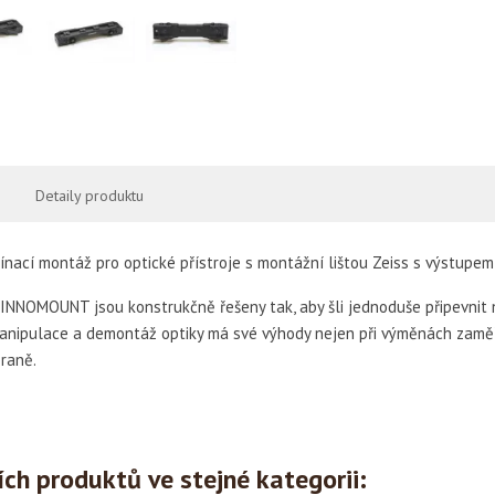
Detaily produktu
nací montáž pro optické přístroje s montážní lištou Zeiss s výstupem 
NNOMOUNT jsou konstrukčně řešeny tak, aby šli jednoduše připevnit n
anipulace a demontáž optiky má své výhody nejen při výměnách zaměřo
braně.
ích produktů ve stejné kategorii: