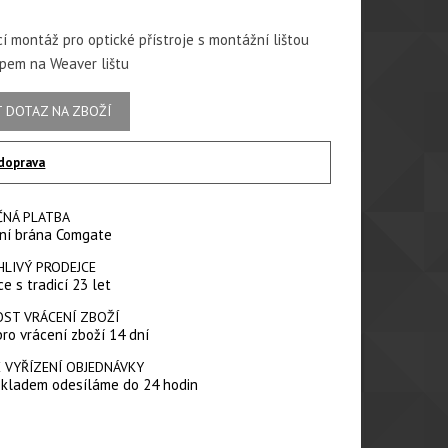
í montáž pro optické přístroje s montážní lištou
upem na Weaver lištu
 DOTAZ NA ZBOŽÍ
doprava
ČNÁ PLATBA
ní brána Comgate
HLIVÝ PRODEJCE
e s tradicí 23 let
ST VRÁCENÍ ZBOŽÍ
pro vrácení zboží 14 dní
 VYŘÍZENÍ OBJEDNÁVKY
skladem odesíláme do 24 hodin