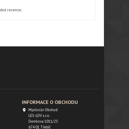
ádná recenze.
INFORMACE O OBCHODU
Myslivcův Obchod

LES-LOV s.r.o.
Demlova 1011/25
674 01 Třebíč