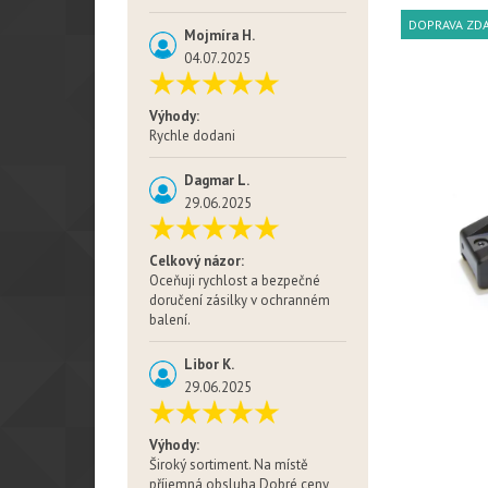
DOPRAVA ZD
Mojmíra H.
04.07.2025
Výhody:
Rychle dodani
Dagmar L.
29.06.2025
Celkový názor:
Oceňuji rychlost a bezpečné
doručení zásilky v ochranném
balení.
Libor K.
29.06.2025
Výhody:
Široký sortiment. Na místě
příjemná obsluha Dobré ceny