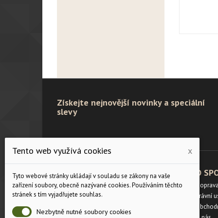
Získejte nejnovější novinky a speciální
slevy
Tento web využívá cookies
x
PRODUKTY
O SP
Tyto webové stránky ukládají v souladu se zákony na vaše
Velikostní tabulka
Doprav
zařízení soubory, obecně nazývané cookies. Používáním těchto
stránek s tím vyjadřujete souhlas.
Slevy
Právní 
Novinky
Obchod
Nezbytně nutné soubory cookies
Napište nám
O nás