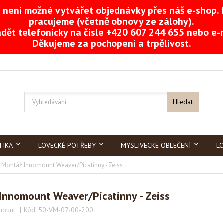
není možné vytvářet objednávky přes náš e-shop. 
pracujeme (včetně obnovy ze zálohy).
dět telefonicky na čísle +420 607 244 655 nebo e
Děkujeme za pochopení a trpělivost.
Hledat
TIKA
LOVECKÉ POTŘEBY
MYSLIVECKÉ OBLEČENÍ
L
Montáž Innomount Weaver/Picatinny - Zeiss
Innomount Weaver/Picatinny - Zeiss
mount
Kód:
50-VM-07-00-200