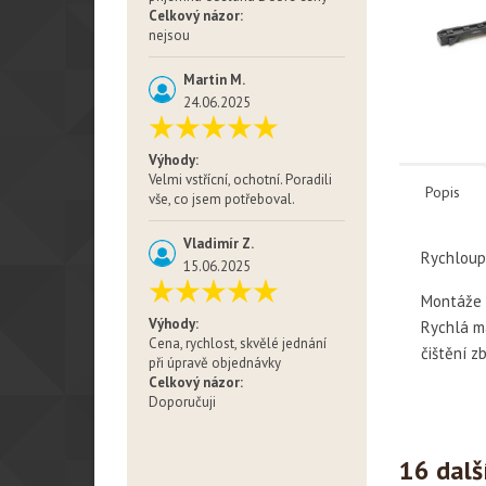
Celkový názor:
nejsou
Martin M.
24.06.2025
Výhody:
Velmi vstřícní, ochotní. Poradili
Popis
vše, co jsem potřeboval.
Vladimír Z.
Rychloupí
15.06.2025
Montáže I
Výhody:
Rychlá m
Cena, rychlost, skvělé jednání
čištění z
při úpravě objednávky
Celkový názor:
Doporučuji
16 dalš