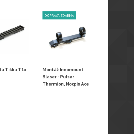
DOPRAVA ZDARMA
ta Tikka T1x
Montáž Innomount
Weaver lišta
hlý náhled
Rychlý náhled
Rychl
Blaser - Pulsar
prodloužen
Thermion, Nocpix Ace