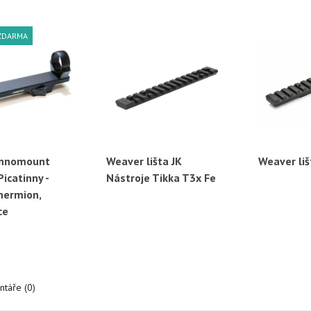
ZDARMA
Innomount
Weaver lišta JK
Weaver liš
ychlý náhled
Rychlý náhled
Ryc
icatinny -
Nástroje Tikka T3x Fe
hermion,
ce
táře (0)