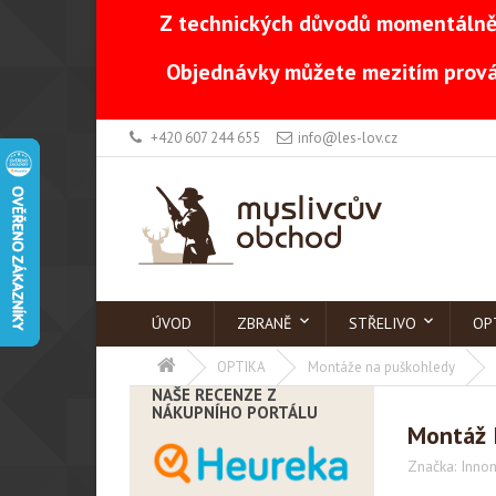
Z technických důvodů momentálně 
Objednávky můžete mezitím prová
+420 607 244 655
info@les-lov.cz
ÚVOD
ZBRANĚ
STŘELIVO
OP
OPTIKA
Montáže na puškohledy
NAŠE RECENZE Z
NÁKUPNÍHO PORTÁLU
Montáž 
Značka:
Inno