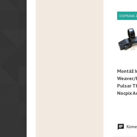
DOPRAVA 
Montáž 
R
Weaver/P
Pulsar T
Nocpix A
Komen