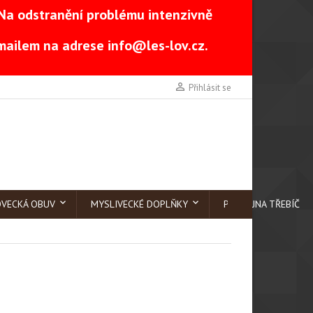
Na odstranění problému intenzivně
-mailem na adrese
info@les-lov.cz
.

Přihlásit se
OVECKÁ OBUV
MYSLIVECKÉ DOPLŇKY
PRODEJNA TŘEBÍČ