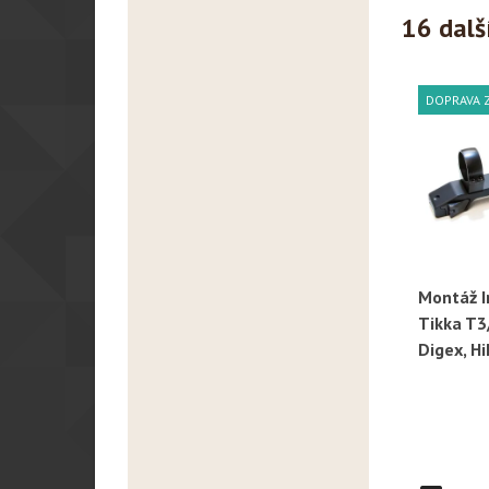
16 dalš
DOPRAVA 
Montáž 
R
Tikka T3
Digex, H