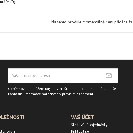
táře (0)
Na tento produkt momentálně není přidána ž
Odběr novinek můžete kdykoliv zrušit. Pokud to chcete udělat, naše
kontaktní informace naleznete v právním oznámení.
OLEČNOSTI
VÁŠ ÚČET
a
Sledování objednávky
ustanovení
Přihlásit se