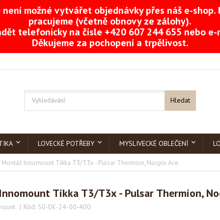
není možné vytvářet objednávky přes náš e-shop. 
pracujeme (včetně obnovy ze zálohy).
dět telefonicky na čísle +420 607 244 655 nebo e
Děkujeme za pochopení a trpělivost.
Hledat
TIKA
LOVECKÉ POTŘEBY
MYSLIVECKÉ OBLEČENÍ
L
Montáž Innomount Tikka T3/T3x - Pulsar Thermion, Nocpix Ace
Innomount Tikka T3/T3x - Pulsar Thermion, No
mount
Kód:
50-DE-24-00-400