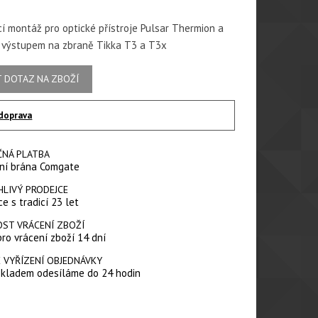
í montáž pro optické přístroje Pulsar Thermion a
 výstupem na zbraně Tikka T3 a T3x
 DOTAZ NA ZBOŽÍ
doprava
ČNÁ PLATBA
ní brána Comgate
HLIVÝ PRODEJCE
e s tradicí 23 let
ST VRÁCENÍ ZBOŽÍ
pro vrácení zboží 14 dní
 VYŘÍZENÍ OBJEDNÁVKY
skladem odesíláme do 24 hodin