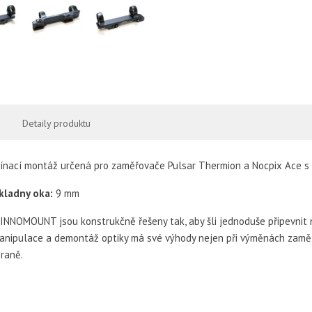
Detaily produktu
ínací montáž určená pro zaměřovače Pulsar Thermion a Nocpix Ace s
kladny oka:
9 mm
NNOMOUNT jsou konstrukčně řešeny tak, aby šli jednoduše připevnit n
anipulace a demontáž optiky má své výhody nejen při výměnách zaměřo
braně.