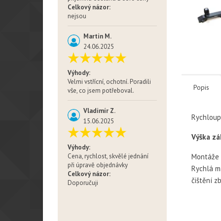
Celkový názor:
nejsou
Martin M.
24.06.2025
Výhody:
Velmi vstřícní, ochotní. Poradili
Popis
vše, co jsem potřeboval.
Vladimír Z.
Rychloup
15.06.2025
Výška zá
Výhody:
Montáže I
Cena, rychlost, skvělé jednání
při úpravě objednávky
Rychlá m
Celkový názor:
čištění z
Doporučuji