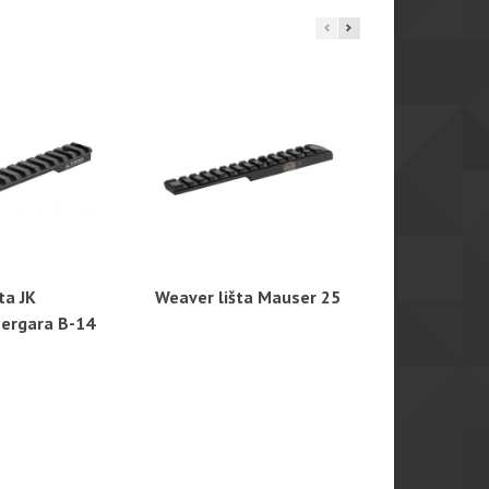
ta JK
Weaver lišta Mauser 25
Montáž Mau
hlý náhled
Rychlý náhled
Rychl
Bergara B-14
rail Zeiss