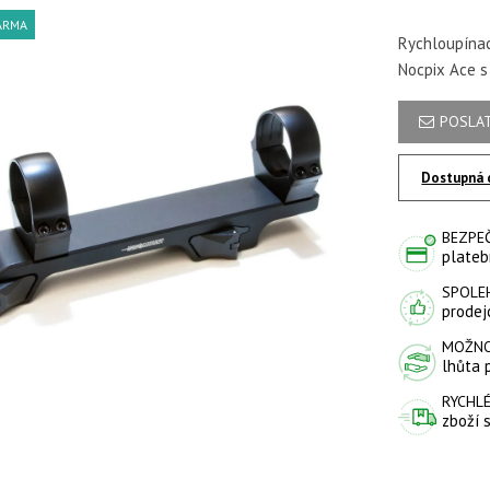
ARMA
Rychloupínac
Nocpix Ace s
POSLAT
Dostupná 
BEZPE
plateb
SPOLE
prodejc
MOŽNO
lhůta 
RYCHLÉ
zboží 