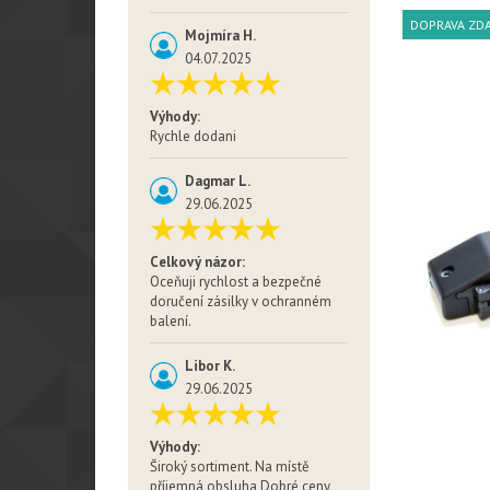
DOPRAVA ZD
Mojmíra H.
04.07.2025
Výhody:
Rychle dodani
Dagmar L.
29.06.2025
Celkový názor:
Oceňuji rychlost a bezpečné
doručení zásilky v ochranném
balení.
Libor K.
29.06.2025
Výhody:
Široký sortiment. Na místě
příjemná obsluha Dobré ceny