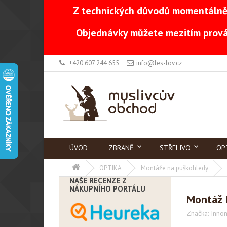
Z technických důvodů momentálně 
Objednávky můžete mezitím prová
+420 607 244 655
info@les-lov.cz
ÚVOD
ZBRANĚ
STŘELIVO
OP
OPTIKA
Montáže na puškohledy
NAŠE RECENZE Z
NÁKUPNÍHO PORTÁLU
Montáž 
Značka:
Inno