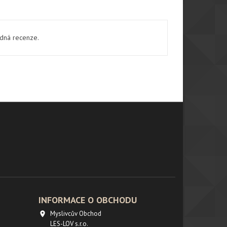
ádná recenze.
INFORMACE O OBCHODU
Myslivcův Obchod

LES-LOV s.r.o.