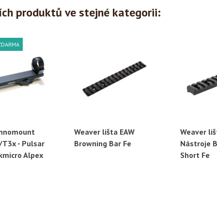
ích produktů ve stejné kategorii:
ZDARMA
Innomount
Weaver lišta EAW
Weaver liš
ychlý náhled
Rychlý náhled
Ryc
/T3x - Pulsar
Browning Bar Fe
Nástroje 
ikmicro Alpex
Short Fe