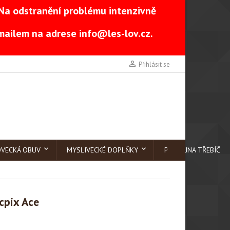
Na odstranění problému intenzivně
-mailem na adrese
info@les-lov.cz
.

Přihlásit se
OVECKÁ OBUV
MYSLIVECKÉ DOPLŇKY
PRODEJNA TŘEBÍČ
cpix Ace