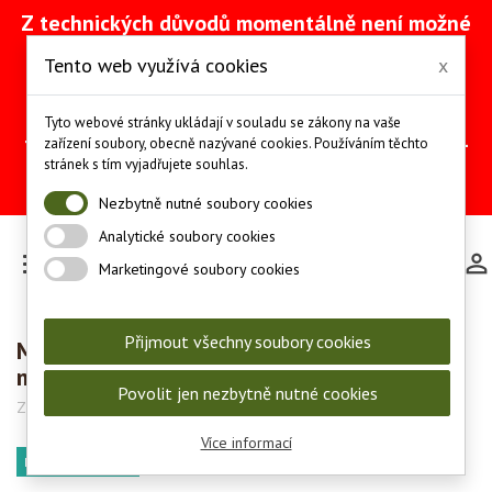
Z technických důvodů momentálně není možné
vytvářet objednávky přes náš e-shop. Na
Tento web využívá cookies
x
odstranění problému intenzivně pracujeme
(včetně obnovy ze zálohy).
Objednávky můžete mezitím provádět
Tyto webové stránky ukládají v souladu se zákony na vaše
telefonicky na čísle +420 607 244 655 nebo e-
zařízení soubory, obecně nazývané cookies. Používáním těchto
mailem na adrese
info@les-lov.cz
.
stránek s tím vyjadřujete souhlas.
Děkujeme za pochopení a trpělivost.
Nezbytně nutné soubory cookies
Analytické soubory cookies

Marketingové soubory cookies
Přijmout všechny soubory cookies
Montáž Innomount Tikka T3/T3x - oka 30
mm
Povolit jen nezbytně nutné cookies
Značka:
Innomount
Kód:
50-30-16-00-400
Více informací
DOPRAVA ZDARMA