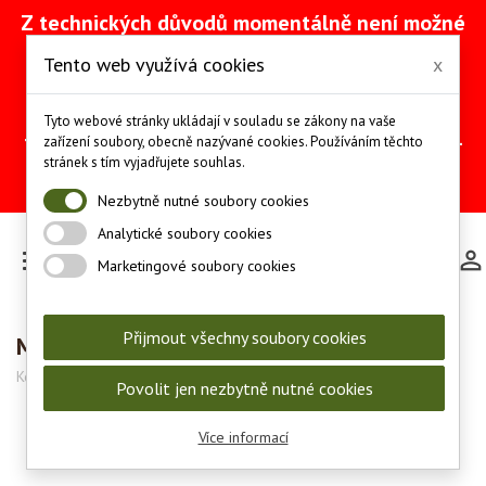
Z technických důvodů momentálně není možné
vytvářet objednávky přes náš e-shop. Na
Tento web využívá cookies
x
odstranění problému intenzivně pracujeme
(včetně obnovy ze zálohy).
Objednávky můžete mezitím provádět
Tyto webové stránky ukládají v souladu se zákony na vaše
telefonicky na čísle +420 607 244 655 nebo e-
zařízení soubory, obecně nazývané cookies. Používáním těchto
mailem na adrese
info@les-lov.cz
.
stránek s tím vyjadřujete souhlas.
Děkujeme za pochopení a trpělivost.
Nezbytně nutné soubory cookies
Analytické soubory cookies

Marketingové soubory cookies
Přijmout všechny soubory cookies
Myslivecká peněženka - srnec V
Kód:
8117-M9
Povolit jen nezbytně nutné cookies
Více informací