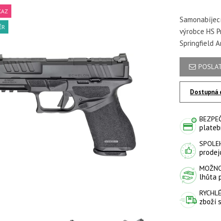
KAZ
Samonabíjecí
ĚR
výrobce HS P
Springfield A
POSLAT
Dostupná 
BEZPE
plateb
SPOLE
prodejc
MOŽNO
lhůta 
RYCHLÉ
zboží 