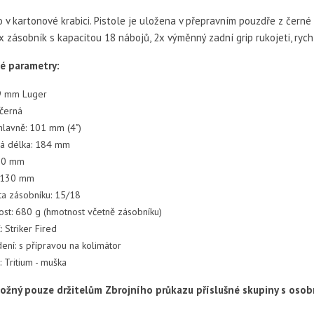
v kartonové krabici. Pistole je uložena v přepravním pouzdře z černé 
x zásobník s kapacitou 18 nábojů, 2x výměnný zadní grip rukojeti, rych
é parametry:
9 mm Luger
 černá
hlavně: 101 mm (4")
á délka: 184 mm
 30 mm
: 130 mm
ta zásobníku: 15/18
st: 680 g (hmotnost včetně zásobníku)
 Striker Fired
ení: s přípravou na kolimátor
: Tritium - muška
ožný pouze držitelům Zbrojního průkazu příslušné skupiny s os