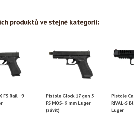
ích produktů ve stejné kategorii:
 FS Rail - 9
Pistole Glock 17 gen 5
Pistole Ca
ychlý náhled
Rychlý náhled
Ryc
r
FS MOS- 9 mm Luger
RIVAL-S Bl
(závit)
Luger