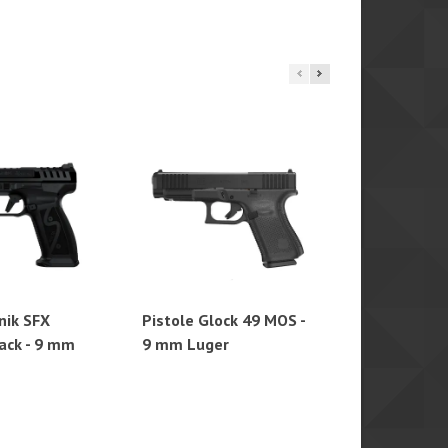
nik SFX
Pistole Glock 49 MOS -
Pistole Glo
hlý náhled
Rychlý náhled
Rychl
ack - 9 mm
9 mm Luger
9 mm Luger