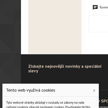
Komen
Získejte nejnovější novinky a speciální
slevy
Tento web využívá cookies
x
PRODUKTY
O SP
Tyto webové stránky ukládají v souladu se zákony na vaše
Velikostní tabulka
Doprav
zařízení soubory, obecně nazývané cookies. Používáním těchto