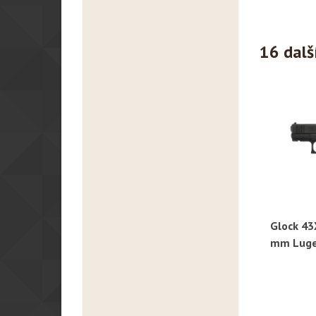
16 dalš
Glock 43X
R
mm Luge