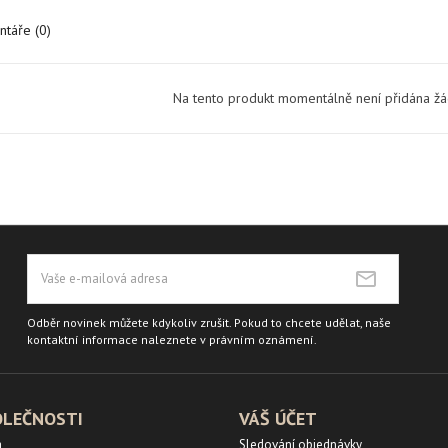
táře (0)
Na tento produkt momentálně není přidána ž
Odběr novinek můžete kdykoliv zrušit. Pokud to chcete udělat, naše
kontaktní informace naleznete v právním oznámení.
OLEČNOSTI
VÁŠ ÚČET
a
Sledování objednávky