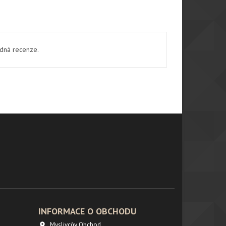
ádná recenze.
INFORMACE O OBCHODU
Myslivcův Obchod
