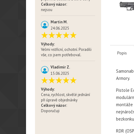
Celkový názor:
nejsou
Martin M.
24.06.2025
Výhody:
Velmi vstřícní, ochotní. Poradili
Popis
vše, co jsem potřeboval.
Vladimír Z.
Samonabí
15.06.2025
Armory.
Výhody:
Pistole E
Cena, rychlost, skvělé jednání
modulárn
při úpravě objednávky
montáže o
Celkový názor:
Doporučuji
nejnáročn
bezkonku
RDR (OSP)