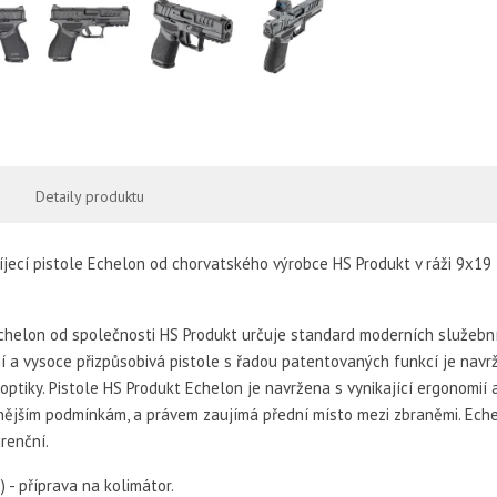
Detaily produktu
jecí pistole Echelon od chorvatského výrobce HS Produkt v ráži 9x19
chelon od společnosti HS Produkt určuje standard moderních služební
í a vysoce přizpůsobivá pistole s řadou patentovaných funkcí je nav
ptiky. Pistole HS Produkt Echelon je navržena s vynikající ergonomií 
ějším podmínkám, a právem zaujímá přední místo mezi zbraněmi. Echel
renční.
 - příprava na kolimátor.