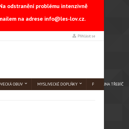
Na odstranění problému intenzivně
-mailem na adrese
info@les-lov.cz
.

Přihlásit se
OVECKÁ OBUV
MYSLIVECKÉ DOPLŇKY
PRODEJNA TŘEBÍČ