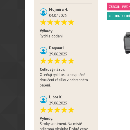
ZBROJNÍ PRŮ
Mojmíra H.
04.07.2025
OSOBNÍ ODB
Výhody:
Rychle dodani
Dagmar L.
29.06.2025
Celkový názor:
Oceňuji rychlost a bezpečné
doručení zásilky v ochranném
balení.
Libor K.
29.06.2025
Výhody:
Široký sortiment. Na místě
příjemná obsluha Dobré ceny