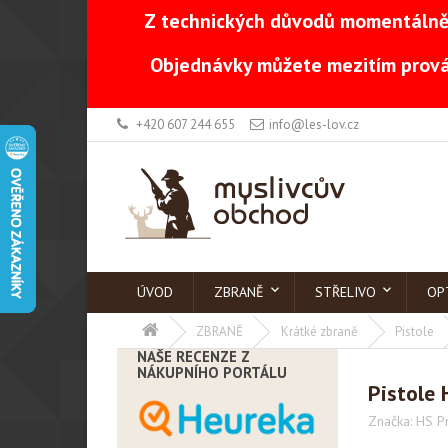
Z technických důvodů momentálně 
Objednávky můžete mezitím prová
+420 607 244 655
info@les-lov.cz
ÚVOD
ZBRANĚ
STŘELIVO
OP
ZBRANĚ
Krátké zbraně
Pistole
NAŠE RECENZE Z
NÁKUPNÍHO PORTÁLU
Pistole
Značka:
HS P