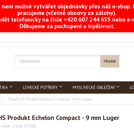
není možné vytvářet objednávky přes náš e-shop. 
pracujeme (včetně obnovy ze zálohy).
dět telefonicky na čísle +420 607 244 655 nebo e
Děkujeme za pochopení a trpělivost.
Hledat
TIKA
LOVECKÉ POTŘEBY
MYSLIVECKÉ OBLEČENÍ
L
Pistole HS Produkt Echelon Compact - 9 mm Luger
 HS Produkt Echelon Compact - 9 mm Luger
rodukt
Kód:
82588