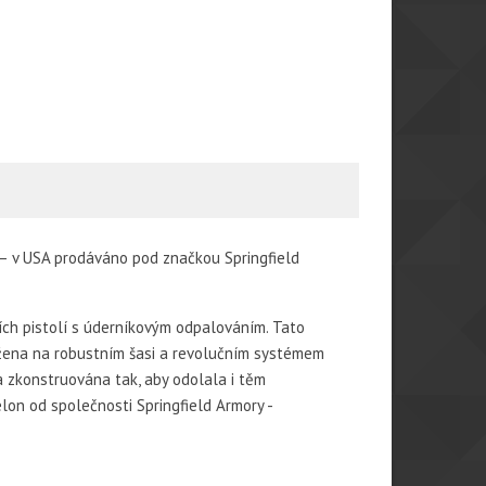
 – v USA prodáváno pod značkou Springfield
ch pistolí s úderníkovým odpalováním. Tato
ržena na robustním šasi a revolučním systémem
a zkonstruována tak, aby odolala i těm
on od společnosti Springfield Armory -