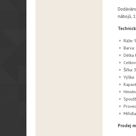
Dodáváno 
nábojů, 1
Technick
Ráže: 
Barva:
Délka 
Celkov
Šířka:
Výška
Kapaci
Hmotno
Spoušť:
Proved
Mířidla
Prodej m