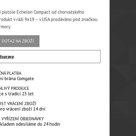
 pistole Echelon Compact od chorvatského
rodukt v ráži 9x19 – v USA prodáváno pod značkou
rmory.
 DOTAZ NA ZBOŽÍ
doprava
ČNÁ PLATBA
ní brána Comgate
HLIVÝ PRODEJCE
e s tradicí 23 let
ST VRÁCENÍ ZBOŽÍ
pro vrácení zboží 14 dní
 VYŘÍZENÍ OBJEDNÁVKY
skladem odesíláme do 24 hodin