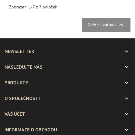
Zobrazení 1-7 z 7 položek

Zpět na začátek

NEWSLETTER

NÁSLEDUJTE NÁS

PRODUKTY

O SPOLEČNOSTI

VÁŠ ÚČET

INFORMACE O OBCHODU