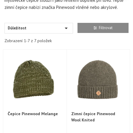
myslivecké čepice slouží i jako reflexní doplněk při lovu. Teplé
zimní čepice nabízí značka Pinewood vlněné nebo akrylové.

Filtrovat
Důležitost
Zobrazení 1-7 z 7 položek
Čepice Pinewood Melange
Zimní čepice Pinewood
Wool Knited