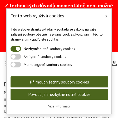
Z technických důvodů momentálně není možné
vytvářet objednávky přes náš e-shop. Na
Tento web využívá cookies
x
odstranění problému intenzivně pracujeme
(včetně obnovy ze zálohy).
Objednávky můžete mezitím provádět
Tyto webové stránky ukládají v souladu se zákony na vaše
telefonicky na čísle +420 607 244 655 nebo e-
zařízení soubory, obecně nazývané cookies. Používáním těchto
mailem na adrese
info@les-lov.cz
.
stránek s tím vyjadřujete souhlas.
Děkujeme za pochopení a trpělivost.
Nezbytně nutné soubory cookies
Analytické soubory cookies

Marketingové soubory cookies
Přijmout všechny soubory cookies
Dámské myslivecké čepice
Prodáváme dámské myslivecké čepice, které jsou
Povolit jen nezbytně nutné cookies
neodmyslitelnou součástí loveckého oblečení. Moderní
myslivecké čepice nahrazují tradiční myslivecké klobouky.
Více informací
Některé lovecké čepice jsou odolné vodě a mrazu. Dámské