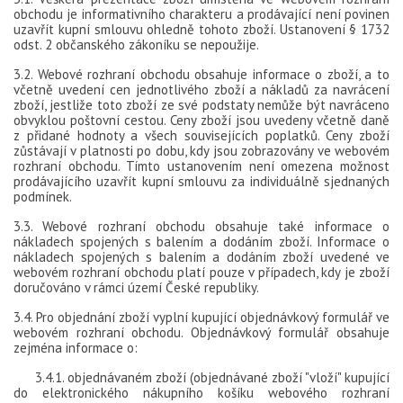
obchodu je informativního charakteru a prodávající není povinen
uzavřít kupní smlouvu ohledně tohoto zboží. Ustanovení § 1732
odst. 2 občanského zákoníku se nepoužije.
3.2. Webové rozhraní obchodu obsahuje informace o zboží, a to
včetně uvedení cen jednotlivého zboží a nákladů za navrácení
zboží, jestliže toto zboží ze své podstaty nemůže být navráceno
obvyklou poštovní cestou. Ceny zboží jsou uvedeny včetně daně
z přidané hodnoty a všech souvisejících poplatků. Ceny zboží
zůstávají v platnosti po dobu, kdy jsou zobrazovány ve webovém
rozhraní obchodu. Tímto ustanovením není omezena možnost
prodávajícího uzavřít kupní smlouvu za individuálně sjednaných
podmínek.
3.3. Webové rozhraní obchodu obsahuje také informace o
nákladech spojených s balením a dodáním zboží. Informace o
nákladech spojených s balením a dodáním zboží uvedené ve
webovém rozhraní obchodu platí pouze v případech, kdy je zboží
doručováno v rámci území České republiky.
3.4. Pro objednání zboží vyplní kupující objednávkový formulář ve
webovém rozhraní obchodu. Objednávkový formulář obsahuje
zejména informace o:
3.4.1. objednávaném zboží (objednávané zboží "vloží" kupující
do elektronického nákupního košíku webového rozhraní