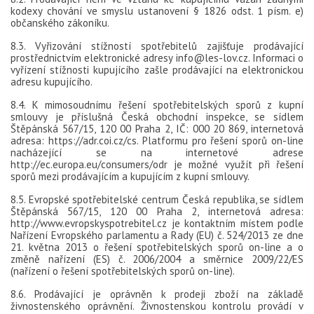
kodexy chování ve smyslu ustanovení § 1826 odst. 1 písm. e)
občanského zákoníku.
8.3. Vyřizování stížností spotřebitelů zajišťuje prodávající
prostřednictvím elektronické adresy info@les-lov.cz. Informaci o
vyřízení stížnosti kupujícího zašle prodávající na elektronickou
adresu kupujícího.
8.4. K mimosoudnímu řešení spotřebitelských sporů z kupní
smlouvy je příslušná Česká obchodní inspekce, se sídlem
Štěpánská 567/15, 120 00 Praha 2, IČ: 000 20 869, internetová
adresa: https://adr.coi.cz/cs. Platformu pro řešení sporů on-line
nacházející se na internetové adrese
http://ec.europa.eu/consumers/odr je možné využít při řešení
sporů mezi prodávajícím a kupujícím z kupní smlouvy.
8.5. Evropské spotřebitelské centrum Česká republika, se sídlem
Štěpánská 567/15, 120 00 Praha 2, internetová adresa:
http://www.evropskyspotrebitel.cz je kontaktním místem podle
Nařízení Evropského parlamentu a Rady (EU) č. 524/2013 ze dne
21. května 2013 o řešení spotřebitelských sporů on-line a o
změně nařízení (ES) č. 2006/2004 a směrnice 2009/22/ES
(nařízení o řešení spotřebitelských sporů on-line).
8.6. Prodávající je oprávněn k prodeji zboží na základě
živnostenského oprávnění. Živnostenskou kontrolu provádí v