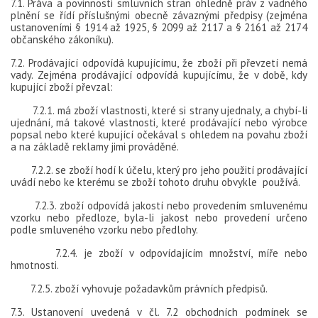
7.1. Práva a povinnosti smluvních stran ohledně práv z vadného
plnění se řídí příslušnými obecně závaznými předpisy (zejména
ustanoveními § 1914 až 1925, § 2099 až 2117 a § 2161 až 2174
občanského zákoníku).
7.2. Prodávající odpovídá kupujícímu, že zboží při převzetí nemá
vady. Zejména prodávající odpovídá kupujícímu, že v době, kdy
kupující zboží převzal:
7.2.1. má zboží vlastnosti, které si strany ujednaly, a chybí-li
ujednání, má takové vlastnosti, které prodávající nebo výrobce
popsal nebo které kupující očekával s ohledem na povahu zboží
a na základě reklamy jimi prováděné.
7.2.2. se zboží hodí k účelu, který pro jeho použití prodávající
uvádí nebo ke kterému se zboží tohoto druhu obvykle používá.
7.2.3. zboží odpovídá jakostí nebo provedením smluvenému
vzorku nebo předloze, byla-li jakost nebo provedení určeno
podle smluveného vzorku nebo předlohy.
7.2.4. je zboží v odpovídajícím množství, míře nebo
hmotnosti.
7.2.5. zboží vyhovuje požadavkům právních předpisů.
7.3. Ustanovení uvedená v čl. 7.2 obchodních podmínek se