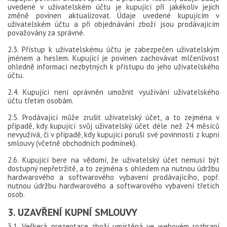
uvedené v uživatelském účtu je kupující při jakékoliv jejich
změně povinen aktualizovat. Údaje uvedené kupujícím v
uživatelském účtu a při objednávání zboží jsou prodávajícím
považovány za správné.
2.3. Přístup k uživatelskému účtu je zabezpečen uživatelským
jménem a heslem. Kupující je povinen zachovávat mlčenlivost
ohledně informací nezbytných k přístupu do jeho uživatelského
účtu.
2.4. Kupující není oprávněn umožnit využívání uživatelského
účtu třetím osobám.
2.5. Prodávající může zrušit uživatelský účet, a to zejména v
případě, kdy kupující svůj uživatelský účet déle než 24 měsíců
nevyužívá, či v případě, kdy kupující poruší své povinnosti z kupní
smlouvy (včetně obchodních podmínek).
2.6. Kupující bere na vědomí, že uživatelský účet nemusí být
dostupný nepřetržitě, a to zejména s ohledem na nutnou údržbu
hardwarového a softwarového vybavení prodávajícího, popř.
nutnou údržbu hardwarového a softwarového vybavení třetích
osob.
3. UZAVŘENÍ KUPNÍ SMLOUVY
3.1. Veškerá prezentace zboží umístěná ve webovém rozhraní