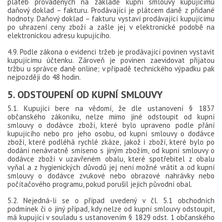
plateb prováděných na základě kupní smlouvy kupujícímu
daňový doklad – fakturu. Prodávající je plátcem daně z přidané
hodnoty. Daňový doklad – fakturu vystaví prodávající kupujícímu
po uhrazení ceny zboží a zašle jej v elektronické podobě na
elektronickou adresu kupujícího.
4.9. Podle zákona o evidenci tržeb je prodávající povinen vystavit
kupujícímu účtenku. Zároveň je povinen zaevidovat přijatou
tržbu u správce daně online; v případě technického výpadku pak
nejpozději do 48 hodin.
5. ODSTOUPENÍ OD KUPNÍ SMLOUVY
5.1. Kupující bere na vědomí, že dle ustanovení § 1837
občanského zákoníku, nelze mimo jiné odstoupit od kupní
smlouvy o dodávce zboží, které bylo upraveno podle přání
kupujícího nebo pro jeho osobu, od kupní smlouvy o dodávce
zboží, které podléhá rychlé zkáze, jakož i zboží, které bylo po
dodání nenávratně smíseno s jiným zbožím, od kupní smlouvy o
dodávce zboží v uzavřeném obalu, které spotřebitel z obalu
vyňal a z hygienických důvodů jej není možné vrátit a od kupní
smlouvy o dodávce zvukové nebo obrazové nahrávky nebo
počítačového programu, pokud porušil jejich původní obal.
5.2. Nejedná-li se o případ uvedený v čl. 5.1 obchodních
podmínek či o jiný případ, kdy nelze od kupní smlouvy odstoupit,
má kupující v souladu s ustanovením § 1829 odst. 1 občanského