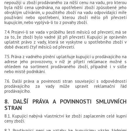
nepoužijí u zboží prodávaného za nižší cenu na vadu, pro kterou
byla nižší cena ujednána, na opotřebení zboží způsobené jeho
obvyklým užíváním, u použitého zboží na vadu odpovídající míře
používání nebo opotřebení, kterou zboží mělo při převzetí
kupujícím, nebo vyplývá-li to z povahy zboží.
7.4. Projeví-li se vada v průběhu šesti měsíců od převzetí, má se
za to, že zboží bylo vadné již při převzetí. Kupující je oprávněn
uplatnit právo z vady, která se vyskytne u spotřebního zboží v
době dvaceti čtyř měsíců od převzetí.
7.5. Práva z vadného plnění uplatňuje kupující u prodávajícího na
adrese jeho provozovny, v níž je přijetí reklamace možné s
ohledem na sortiment prodávaného zboží, případně i v sídle
nebo místě podnikání.
7.6. Další práva a povinnosti stran související s odpovědností
prodávajícího za vady může upravit reklamační řád
prodávajícího.
8. DALŠÍ PRÁVA A POVINNOSTI SMLUVNÍCH
STRAN
8.1. Kupující nabývá vlastnictví ke zboží zaplacením celé kupní
ceny zboží.
8.2. Prodávající není ve vztahu ke kupujícímu vázán žádnými