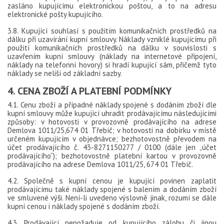
zasláno kupujícímu elektronickou poštou, a to na adresu
elektronické pošty kupujícího.
3.8. Kupující souhlasí s použitím komunikačních prostředků na
dálku při uzavírání kupní smlouvy. Náklady vzniklé kupujícímu při
použití komunikačních prostředků na dálku v souvislosti s
uzavřením kupní smlouvy (náklady na internetové připojení,
náklady na telefonní hovory) si hradí kupující sám, přičemž tyto
náklady se neliší od základní sazby.
4. CENA ZBOŽÍ A PLATEBNÍ PODMÍNKY
4.1. Cenu zboží a případné náklady spojené s dodáním zboží dle
kupní smlouvy může kupující uhradit prodávajícímu následujícími
způsoby: v hotovosti v provozovně prodávajícího na adrese
Demlova 1011/25,674 01 Třebíč; v hotovosti na dobírku v místě
určeném kupujícím v objednávce; bezhotovostně převodem na
účet prodávajícího č. 43-8271150277 / 0100 (dále jen „účet
prodávajícího“); bezhotovostně platební kartou v provozovně
prodávajícího na adrese Demlova 1011/25, 674 01 Třebíč.
4.2. Společně s kupní cenou je kupující povinen zaplatit
prodávajícímu také náklady spojené s balením a dodáním zboží
ve smluvené výši. Není-li uvedeno výslovně jinak, rozumí se dále
kupní cenou i náklady spojené s dodáním zboží.
4.3. Prodávající nepožaduje od kupujícího zálohu či jinou