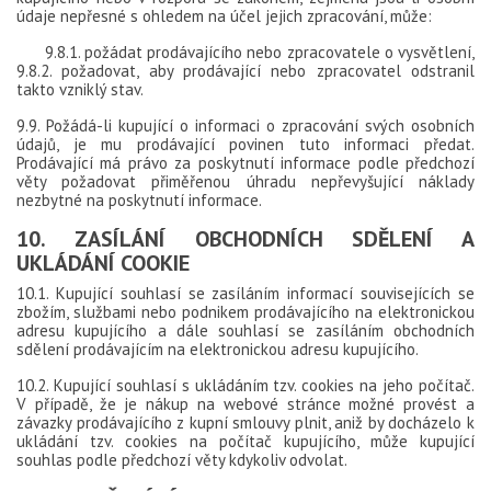
údaje nepřesné s ohledem na účel jejich zpracování, může:
9.8.1. požádat prodávajícího nebo zpracovatele o vysvětlení,
9.8.2. požadovat, aby prodávající nebo zpracovatel odstranil
takto vzniklý stav.
9.9. Požádá-li kupující o informaci o zpracování svých osobních
údajů, je mu prodávající povinen tuto informaci předat.
Prodávající má právo za poskytnutí informace podle předchozí
věty požadovat přiměřenou úhradu nepřevyšující náklady
nezbytné na poskytnutí informace.
10. ZASÍLÁNÍ OBCHODNÍCH SDĚLENÍ A
UKLÁDÁNÍ COOKIE
10.1. Kupující souhlasí se zasíláním informací souvisejících se
zbožím, službami nebo podnikem prodávajícího na elektronickou
adresu kupujícího a dále souhlasí se zasíláním obchodních
sdělení prodávajícím na elektronickou adresu kupujícího.
10.2. Kupující souhlasí s ukládáním tzv. cookies na jeho počítač.
V případě, že je nákup na webové stránce možné provést a
závazky prodávajícího z kupní smlouvy plnit, aniž by docházelo k
ukládání tzv. cookies na počítač kupujícího, může kupující
souhlas podle předchozí věty kdykoliv odvolat.