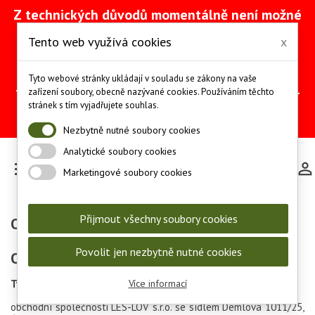
Z technických důvodů momentálně není možné
vytvářet objednávky přes náš e-shop. Na
Tento web využívá cookies
x
odstranění problému intenzivně pracujeme
(včetně obnovy ze zálohy).
Objednávky můžete mezitím provádět
Tyto webové stránky ukládají v souladu se zákony na vaše
telefonicky na čísle +420 607 244 655 nebo e-
zařízení soubory, obecně nazývané cookies. Používáním těchto
mailem na adrese
info@les-lov.cz
.
stránek s tím vyjadřujete souhlas.
Děkujeme za pochopení a trpělivost.
Nezbytně nutné soubory cookies
Analytické soubory cookies

Marketingové soubory cookies
Přijmout všechny soubory cookies
Obchodní podmínky
Povolit jen nezbytně nutné cookies
Obchodní podmínky
Tyto obchodní podmínky nabývají platnosti dne 1.5.2018
Více informací
obchodní společnosti LES-LOV s.r.o. se sídlem Demlova 1011/25,