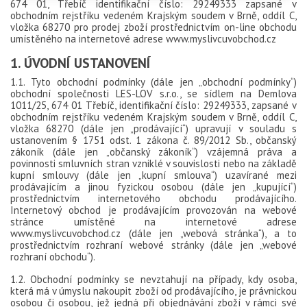
674 01, Třebíč identifikační číslo: 29249333 zapsané v
obchodním rejstříku vedeném Krajským soudem v Brně, oddíl C,
vložka 68270 pro prodej zboží prostřednictvím on-line obchodu
umístěného na internetové adrese www.myslivcuvobchod.cz
1. ÚVODNÍ USTANOVENÍ
1.1. Tyto obchodní podmínky (dále jen „obchodní podmínky“)
obchodní společnosti LES-LOV s.r.o., se sídlem na Demlova
1011/25, 674 01 Třebíč, identifikační číslo: 29249333, zapsané v
obchodním rejstříku vedeném Krajským soudem v Brně, oddíl C,
vložka 68270 (dále jen „prodávající“) upravují v souladu s
ustanovením § 1751 odst. 1 zákona č. 89/2012 Sb., občanský
zákoník (dále jen „občanský zákoník“) vzájemná práva a
povinnosti smluvních stran vzniklé v souvislosti nebo na základě
kupní smlouvy (dále jen „kupní smlouva“) uzavírané mezi
prodávajícím a jinou fyzickou osobou (dále jen „kupující“)
prostřednictvím internetového obchodu prodávajícího.
Internetový obchod je prodávajícím provozován na webové
stránce umístěné na internetové adrese
www.myslivcuvobchod.cz (dále jen „webová stránka“), a to
prostřednictvím rozhraní webové stránky (dále jen „webové
rozhraní obchodu“).
1.2. Obchodní podmínky se nevztahují na případy, kdy osoba,
která má v úmyslu nakoupit zboží od prodávajícího, je právnickou
osobou či osobou, jež jedná při objednávání zboží v rámci své