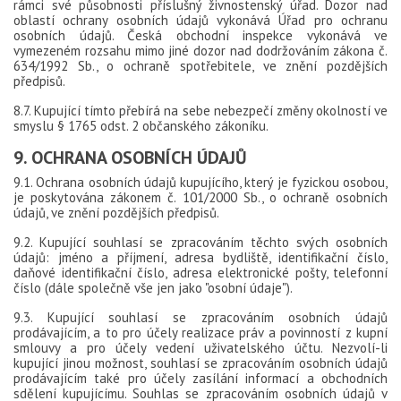
rámci své působnosti příslušný živnostenský úřad. Dozor nad
oblastí ochrany osobních údajů vykonává Úřad pro ochranu
osobních údajů. Česká obchodní inspekce vykonává ve
vymezeném rozsahu mimo jiné dozor nad dodržováním zákona č.
634/1992 Sb., o ochraně spotřebitele, ve znění pozdějších
předpisů.
8.7. Kupující tímto přebírá na sebe nebezpečí změny okolností ve
smyslu § 1765 odst. 2 občanského zákoníku.
9. OCHRANA OSOBNÍCH ÚDAJŮ
9.1. Ochrana osobních údajů kupujícího, který je fyzickou osobou,
je poskytována zákonem č. 101/2000 Sb., o ochraně osobních
údajů, ve znění pozdějších předpisů.
9.2. Kupující souhlasí se zpracováním těchto svých osobních
údajů: jméno a příjmení, adresa bydliště, identifikační číslo,
daňové identifikační číslo, adresa elektronické pošty, telefonní
číslo (dále společně vše jen jako "osobní údaje").
9.3. Kupující souhlasí se zpracováním osobních údajů
prodávajícím, a to pro účely realizace práv a povinností z kupní
smlouvy a pro účely vedení uživatelského účtu. Nezvolí-li
kupující jinou možnost, souhlasí se zpracováním osobních údajů
prodávajícím také pro účely zasílání informací a obchodních
sdělení kupujícímu. Souhlas se zpracováním osobních údajů v