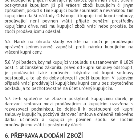
poskytnuté kupujícím již při vrácení zboží kupujícím či jiným
způsobem, pokud s tím kupující bude souhlasit a nevzniknou tím
kupujícímu další náklady. Odstoupí-li kupující od kupní smlouvy,
prodávající není povinen vrátit přijaté peněžní prostředky
kupujícímu dříve, než mu kupující zboží vrátí nebo prokáže, že
zboží prodávajícímu odeslal.
5.5. Nárok na úhradu škody vzniklé na zboží je prodávající
oprávněn jednostranně započíst proti nároku kupujícího na
vrácení kupní ceny.
5.6. V případech, kdy má kupující v souladu s ustanovením § 1829
odst. 1 občanského zákoníku právo od kupní smlouvy odstoupit,
je prodávající také oprávněn kdykoliv od kupní smlouvy
odstoupit, a to až do doby převzetí zboží kupujícím. V takovém
případě vrátí prodávající kupujícímu kupní cenu bez zbytečného
odkladu, a to bezhotovostně na účet určený kupujícím.
5.7. Je-li společně se zbožím poskytnut kupujícímu dárek, je
darovací smlouva mezi prodávajícím a kupujícím uzavřena s
rozvazovací podmínkou, že dojde-li k odstoupení od kupní
smlouvy kupujícím, pozbývá darovací smlouva ohledně takového
dárku účinnosti a kupující je povinen spolu se zbožím
prodávajícímu vrátit i poskytnutý dárek.
6. PŘEPRAVA A DODÁNÍ ZBOŽÍ