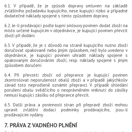
6.1. V případě, že je způsob dopravy smluven na základě
zvláštního požadavku kupujícího, nese kupující riziko a případné
dodatečné náklady spojené s tímto způsobem dopravy.
6.2. Je-li prodávající podle kupní smlouvy povinen dodat zboží na
místo určené kupujícím v objednávce, je kupující povinen převzít
zboží při dodání.
6.3. V případě, že je z důvodů na straně kupujícího nutno zboží
doručovat opakovaně nebo jiným způsobem, než bylo uvedeno v
objednávce, je kupující povinen uhradit náklady spojené s
opakovaným doručováním zboží, resp. náklady spojené s jiným
způsobem doručení.
6.4. Při převzetí zboží od přepravce je kupující povinen
zkontrolovat neporušenost obalů zboží a v případě jakýchkoliv
závad toto neprodleně oznámit přepravci. V případě shledání
porušení obalu svědčícího o neoprávněném vniknutí do zásilky
nemusí kupující zásilku od přepravce převzít.
6.5. Další práva a povinnosti stran při přepravě zboží mohou
upravit zvláštní dodací podmínky prodávajícího, jsou-li
prodávajícím vydány.
7. PRÁVA Z VADNÉHO PLNĚNÍ