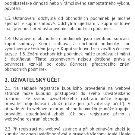
podnikatelské činnosti nebo v rámci svého samostatného výkonu
povolání.
1.3. Ustanovení odchylná od obchodních podmínek je možné
sjednat v kupní smlouvě. Odchylná ujednání v kupní smlouvě
mají přednost před ustanoveními obchodních podmínek.
1.4. Ustanovení obchodních podmínek jsou nedílnou součástí
kupní smlouvy. Kupní smlouva a obchodní podmínky jsou
vyhotoveny v českém jazyce. Kupní smlouvu lze uzavřít v českém
jazyce. 1.5. Znění obchodních podmínek může prodávající měnit
či doplňovat. Tímto ustanovením nejsou dotčena práva a
povinnosti vzniklá po dobu účinnosti předchozího znění
obchodních podmínek.
2. UŽIVATELSKÝ ÚČET
2.1. Na základě registrace kupujícího provedené na webové
stránce může kupující přistupovat do svého uživatelského
rozhraní. Ze svého uživatelského rozhraní může kupující
provádět objednávání zboží (dále jen „uživatelský účet“). V
případě, že to webové rozhraní obchodu umožňuje, může kupující
provádět objednávání zboží též bez registrace přímo z
webového rozhraní obchodu.
2.2. Při registraci na webové stránce a při objednávání zboží je
kupující povinen uvádět správně a pravdivě všechny údaje. Údaje