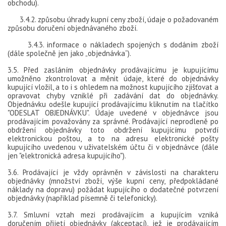
obchodu).
3.4.2. způsobu úhrady kupní ceny zboží, údaje o požadovaném
způsobu doručení objednávaného zboží.
3.4.3. informace o nákladech spojených s dodáním zboží
(dále společně jen jako „objednávka“).
3.5. Před zasláním objednávky prodávajícímu je kupujícímu
umožněno zkontrolovat a měnit údaje, které do objednávky
kupující vložil, a to i s ohledem na možnost kupujícího zjišťovat a
opravovat chyby vzniklé při zadávání dat do objednávky.
Objednávku odešle kupující prodávajícímu kliknutím na tlačítko
"ODESLAT OBJEDNÁVKU". Údaje uvedené v objednávce jsou
prodávajícím považovány za správné. Prodávající neprodleně po
obdržení objednávky toto obdržení kupujícímu potvrdí
elektronickou poštou, a to na adresu elektronické pošty
kupujícího uvedenou v uživatelském účtu či v objednávce (dále
jen "elektronická adresa kupujícího").
3.6. Prodávající je vždy oprávněn v závislosti na charakteru
objednávky (množství zboží, výše kupní ceny, předpokládané
náklady na dopravu) požádat kupujícího o dodatečné potvrzení
objednávky (například písemně či telefonicky).
3.7. Smluvní vztah mezi prodávajícím a kupujícím vzniká
doručením přijetí objednávky (akceptací), jež je prodávajícím