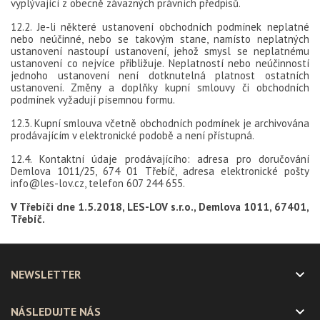
vyplývající z obecně závazných právních předpisů.
12.2. Je-li některé ustanovení obchodních podmínek neplatné
nebo neúčinné, nebo se takovým stane, namísto neplatných
ustanovení nastoupí ustanovení, jehož smysl se neplatnému
ustanovení co nejvíce přibližuje. Neplatností nebo neúčinností
jednoho ustanovení není dotknutelná platnost ostatních
ustanovení. Změny a doplňky kupní smlouvy či obchodních
podmínek vyžadují písemnou formu.
12.3. Kupní smlouva včetně obchodních podmínek je archivována
prodávajícím v elektronické podobě a není přístupná.
12.4. Kontaktní údaje prodávajícího: adresa pro doručování
Demlova 1011/25, 674 01 Třebíč, adresa elektronické pošty
info@les-lov.cz, telefon 607 244 655.
V Třebíči dne 1.5.2018, LES-LOV s.r.o., Demlova 1011, 67401,
Třebíč.

NEWSLETTER

NÁSLEDUJTE NÁS