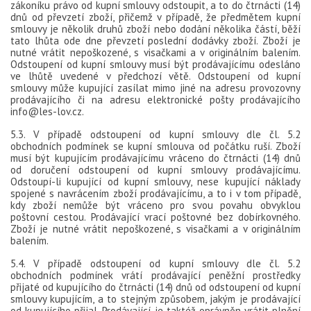
zákoníku právo od kupní smlouvy odstoupit, a to do čtrnácti (14)
dnů od převzetí zboží, přičemž v případě, že předmětem kupní
smlouvy je několik druhů zboží nebo dodání několika částí, běží
tato lhůta ode dne převzetí poslední dodávky zboží. Zboží je
nutné vrátit nepoškozené, s visačkami a v originálním balením.
Odstoupení od kupní smlouvy musí být prodávajícímu odesláno
ve lhůtě uvedené v předchozí větě. Odstoupení od kupní
smlouvy může kupující zasílat mimo jiné na adresu provozovny
prodávajícího či na adresu elektronické pošty prodávajícího
info@les-lov.cz.
5.3. V případě odstoupení od kupní smlouvy dle čl. 5.2
obchodních podmínek se kupní smlouva od počátku ruší. Zboží
musí být kupujícím prodávajícímu vráceno do čtrnácti (14) dnů
od doručení odstoupení od kupní smlouvy prodávajícímu.
Odstoupí-li kupující od kupní smlouvy, nese kupující náklady
spojené s navrácením zboží prodávajícímu, a to i v tom případě,
kdy zboží nemůže být vráceno pro svou povahu obvyklou
poštovní cestou. Prodávající vrací poštovné bez dobírkovného.
Zboží je nutné vrátit nepoškozené, s visačkami a v originálním
balením.
5.4. V případě odstoupení od kupní smlouvy dle čl. 5.2
obchodních podmínek vrátí prodávající peněžní prostředky
přijaté od kupujícího do čtrnácti (14) dnů od odstoupení od kupní
smlouvy kupujícím, a to stejným způsobem, jakým je prodávající
od kupujícího přijal. Prodávající je taktéž oprávněn vrátit plnění