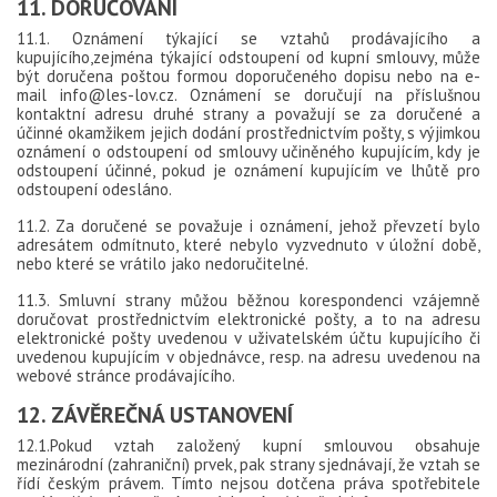
11. DORUČOVÁNÍ
11.1. Oznámení týkající se vztahů prodávajícího a
kupujícího,zejména týkající odstoupení od kupní smlouvy, může
být doručena poštou formou doporučeného dopisu nebo na e-
mail info@les-lov.cz. Oznámení se doručují na příslušnou
kontaktní adresu druhé strany a považují se za doručené a
účinné okamžikem jejich dodání prostřednictvím pošty, s výjimkou
oznámení o odstoupení od smlouvy učiněného kupujícím, kdy je
odstoupení účinné, pokud je oznámení kupujícím ve lhůtě pro
odstoupení odesláno.
11.2. Za doručené se považuje i oznámení, jehož převzetí bylo
adresátem odmítnuto, které nebylo vyzvednuto v úložní době,
nebo které se vrátilo jako nedoručitelné.
11.3. Smluvní strany můžou běžnou korespondenci vzájemně
doručovat prostřednictvím elektronické pošty, a to na adresu
elektronické pošty uvedenou v uživatelském účtu kupujícího či
uvedenou kupujícím v objednávce, resp. na adresu uvedenou na
webové stránce prodávajícího.
12. ZÁVĚREČNÁ USTANOVENÍ
12.1.Pokud vztah založený kupní smlouvou obsahuje
mezinárodní (zahraniční) prvek, pak strany sjednávají, že vztah se
řídí českým právem. Tímto nejsou dotčena práva spotřebitele