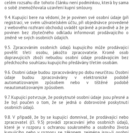
celém rozsahu dle tohoto článku není podmínkou, která by sama
o sobě znemožňovala uzavření kupní smlouvy.
9.4. Kupující bere na vědomí, že je povinen své osobní údaje (při
registraci, ve svém uživatelském účtu, při objednávce provedené
z webového rozhraní obchodu) uvádět správně a pravdivě a že je
povinen bez zbytečného odkladu informovat prodávajícího o
změně ve svých osobních údajích.
9.5. Zpracováním osobních údajů kupujícího může prodávající
pověřit třetí osobu, jakožto zpracovatele. Kromě osob
dopravujících zboží nebudou osobní údaje prodávajícím bez
předchozího souhlasu kupujícího předávány třetím osobám.
9.6. Osobní údaje budou zpracovávány po dobu neurčitou. Osobní
údaje budou zpracovávány v elektronické podobě
automatizovaným způsobem nebo v tištěné podobě
neautomatizovaným způsobem.
9.7. Kupující potvrzuje, že poskytnuté osobní údaje jsou přesné a
že byl poučen o tom, že se jedná o dobrovolné poskytnutí
osobních údajů.
9.8. V případě, že by se kupující domníval, že prodávající nebo
zpracovatel (čl. 9.5) provádí zpracování jeho osobních údajů,
které je v rozporu s ochranou soukromého a osobního života
kupujícího nebo v rozporu se zákonem, zejména jsou-li osobní