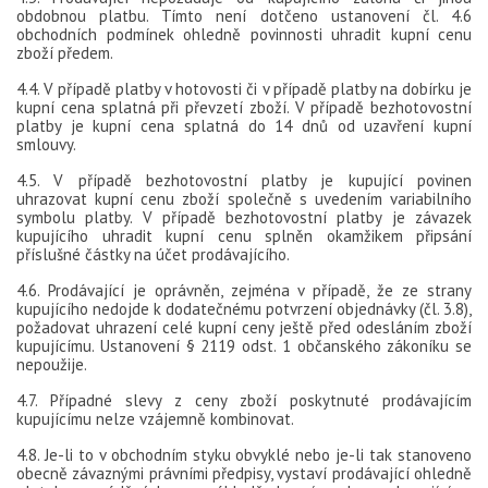
obdobnou platbu. Tímto není dotčeno ustanovení čl. 4.6
obchodních podmínek ohledně povinnosti uhradit kupní cenu
zboží předem.
4.4. V případě platby v hotovosti či v případě platby na dobírku je
kupní cena splatná při převzetí zboží. V případě bezhotovostní
platby je kupní cena splatná do 14 dnů od uzavření kupní
smlouvy.
4.5. V případě bezhotovostní platby je kupující povinen
uhrazovat kupní cenu zboží společně s uvedením variabilního
symbolu platby. V případě bezhotovostní platby je závazek
kupujícího uhradit kupní cenu splněn okamžikem připsání
příslušné částky na účet prodávajícího.
4.6. Prodávající je oprávněn, zejména v případě, že ze strany
kupujícího nedojde k dodatečnému potvrzení objednávky (čl. 3.8),
požadovat uhrazení celé kupní ceny ještě před odesláním zboží
kupujícímu. Ustanovení § 2119 odst. 1 občanského zákoníku se
nepoužije.
4.7. Případné slevy z ceny zboží poskytnuté prodávajícím
kupujícímu nelze vzájemně kombinovat.
4.8. Je-li to v obchodním styku obvyklé nebo je-li tak stanoveno
obecně závaznými právními předpisy, vystaví prodávající ohledně