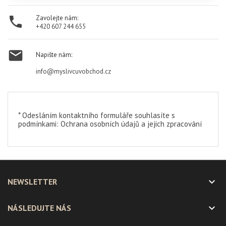

Zavolejte nám:
+420 607 244 655

Napište nám:
info@myslivcuvobchod.cz
* Odesláním kontaktního formuláře souhlasíte s
podmínkami:
Ochrana osobních údajů a jejich zpracování

NEWSLETTER

NÁSLEDUJTE NÁS