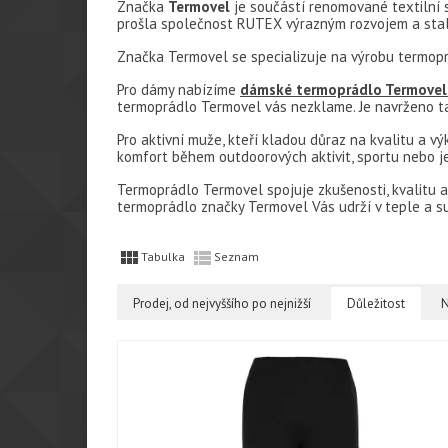
Značka
Termovel
je součástí renomované textilní s
prošla společnost RUTEX výrazným rozvojem a stala
Značka Termovel se specializuje na výrobu termop
Pro dámy nabízíme
dámské termoprádlo Termovel
termoprádlo Termovel vás nezklame. Je navrženo tak
Pro aktivní muže, kteří kladou důraz na kvalitu a vý
komfort během outdoorových aktivit, sportu nebo j
Termoprádlo Termovel spojuje zkušenosti, kvalitu a
termoprádlo značky Termovel Vás udrží v teple a s


Tabulka
Seznam
Prodej, od nejvyššího po nejnižší
Důležitost
N