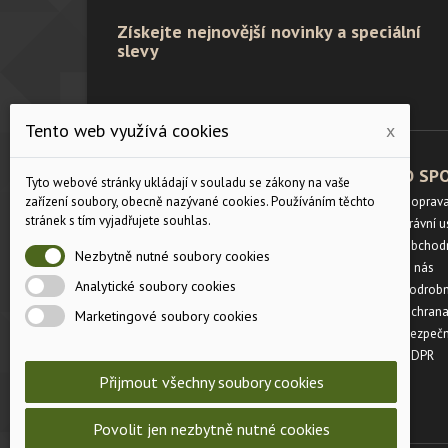
Získejte nejnovější novinky a speciální
slevy
Tento web využívá cookies
x
PRODUKTY
O SP
Tyto webové stránky ukládají v souladu se zákony na vaše
zařízení soubory, obecně nazývané cookies. Používáním těchto
Velikostní tabulka
Doprav
stránek s tím vyjadřujete souhlas.
Slevy
Právní 
Novinky
Obchod
Nezbytně nutné soubory cookies
Napište nám
O nás
Analytické soubory cookies
Mapa stránek
Podrobn
Prodejny
Ochrana
Marketingové soubory cookies
Bezpečn
GDPR
Přijmout všechny soubory cookies
Povolit jen nezbytně nutné cookies