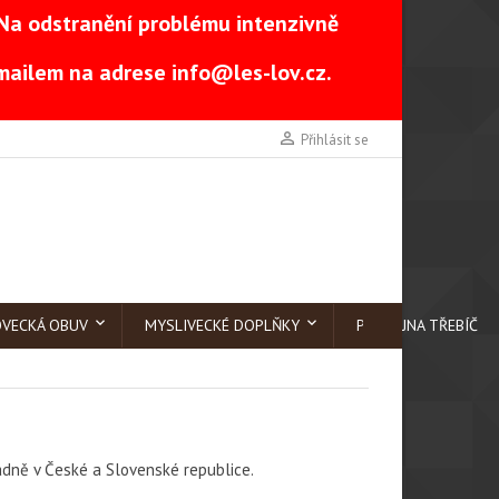
Na odstranění problému intenzivně
-mailem na adrese
info@les-lov.cz
.

Přihlásit se
OVECKÁ OBUV
MYSLIVECKÉ DOPLŇKY
PRODEJNA TŘEBÍČ
adně v České a Slovenské republice.