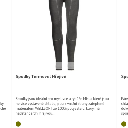
Spodky Termovel Hřejivé
Sp
Rychlý náhled
Spodky jsou ideální pro myslivce a rybáře. Místa, které jsou
Páns
dky
nejvíce vystavené chladu, jsou z vnitřní strany zateplené
chla
oché
materiálem WELLSOFT ze 100% polyesteru, který má
doko
nadstandardní hřejivou...
spor