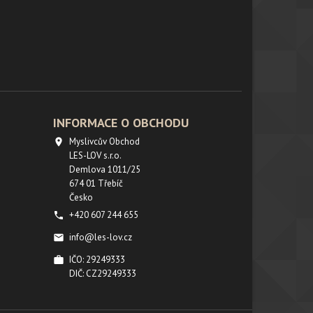
INFORMACE O OBCHODU
Myslivcův Obchod

LES-LOV s.r.o.
Demlova 1011/25
674 01 Třebíč
Česko
+420 607 244 655

info@les-lov.cz

IČO: 29249333

DIČ: CZ29249333