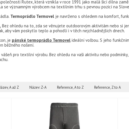
polečnosti Rutex, která vznikla v roce 1991 jako malá šicí dílna zam
 se významným výrobcem na textilním trhu s pevnou pozicí na Slovensk
rádla.
Termoprádlo Termovel
je navrženo s ohledem na komfort, funkč
.
Bez ohledu na to, zda se věnujete outdoorovým aktivitám nebo si je
, aby vám poskytlo teplo a pohodlí i v těch nejchladnějších dnech.
kon, je
pánské termoprádlo Termovel
ideální volbou. S jeho funkční
en běžného nošení.
 vášeň pro textilní výrobu. Bez ohledu na vaši aktivitu nebo podmínky
uchu.
ázev, A až Z
Název: Z-A
Reference, A to Z
Reference, Z to A