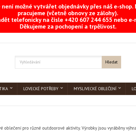
není možné vytvářet objednávky přes náš e-shop. 
pracujeme (včetně obnovy ze zálohy).
dět telefonicky na čísle +420 607 244 655 nebo e
Děkujeme za pochopení a trpělivost.
Hledat
TIKA
LOVECKÉ POTŘEBY
MYSLIVECKÉ OBLEČENÍ
L
é oblečení pro různé outdoorové aktivity. Výrobky jsou vyráběny výhr