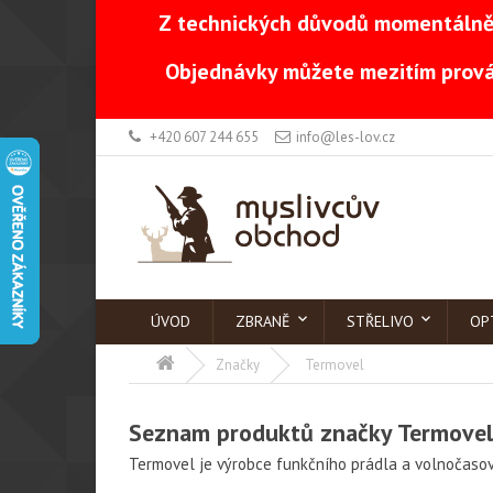
Z technických důvodů momentálně 
Objednávky můžete mezitím prová
+420 607 244 655
info@les-lov.cz
ÚVOD
ZBRANĚ
STŘELIVO
OP
Značky
Termovel
Seznam produktů značky Termovel
Termovel je výrobce funkčního prádla a volnočasov