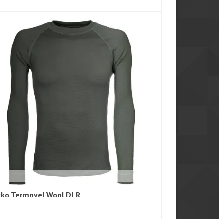
čko Termovel Wool DLR
Rychlý náhled