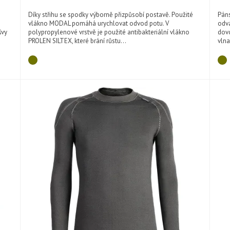
Díky střihu se spodky výborně přizpůsobí postavě. Použité
Páns
vlákno MODAL pomáhá urychlovat odvod potu. V
odvá
švy
polypropylenové vrstvě je použité antibakteriální vlákno
dovo
PROLEN SILTEX, které brání růstu...
vlna