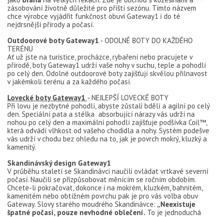
zásobování životně důležité pro příští sezónu. Tímto názvem
chce výrobce vyjádřit funkčnost obuvi Gateway1 i do té
nejdrsnější přírody a počasí.
Outdoorové boty Gateway1
- ODOLNÉ BOTY DO KAŽDÉHO
TERÉNU
Ať už jste na turistice, procházce, rybaření nebo pracujete v
přírodě, boty Gateway1 udrží vaše nohy v suchu, teple a pohodlí
po celý den. Odolné outdoorové boty zajišťují skvělou přilnavost
v jakémkoli terénu a za každého počasí.
Lovecké boty Gateway1
- NEJLEPŠÍ LOVECKÉ BOTY
Při lovu je nezbytné pohodlí, abyste zůstali bdělí a agilní po celý
den. Speciální pata a stélka absorbující nárazy vás udrží na
nohou po celý den a maximální pohodlí zajišťuje podšívka Coil™,
která odvádí vlhkost od vašeho chodidla a nohy. Systém podešve
vás udrží v chodu bez ohledu na to, jak je povrch mokrý, kluzký a
kamenitý.
Skandinávský design Gateway1
V průběhu staletí se Skandinávci naučili ovládat vrtkavé severní
počasí. Naučili se přizpůsobovat měnícím se ročním obdobím.
Chcete-li pokračovat, dokonce i na mokrém, kluzkém, bahnitém,
kamenitém nebo obtížném povrchu pak je pro vás volba obuv
Gateway. Slovy starého moudrého Skandinávce:
„Neexistuje
špatné počasí, pouze nevhodné oblečení.
To je jednoduchá