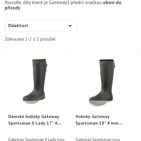
filozofie, díky které je Gateway1 přední značkou
obuvi do
přírody
.

Důležitost
Zobrazení 1-2 z 2 položek
Dámské holínky Gateway
Holínky Gateway
Sportsman II Lady 17" 4
Sportsman 18" 4 mm
mm neopren
neopren
Gateway Sportsman II Lady jsou
Gateway Sportsman jsou