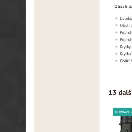
Obsah ba
Daleko
Obal n
Popruh
Popruh
Krytky
Krytka
Čistící
13 dalš
DOPRAVA 