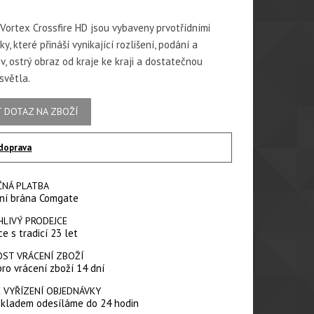
Vortex Crossfire HD jsou vybaveny prvotřídními
ky, které přináší vynikající rozlišení, podání a
, ostrý obraz od kraje ke kraji a dostatečnou
světla.
 DOTAZ NA ZBOŽÍ
doprava
ČNÁ PLATBA
ní brána Comgate
HLIVÝ PRODEJCE
e s tradicí 23 let
ST VRÁCENÍ ZBOŽÍ
pro vrácení zboží 14 dní
 VYŘÍZENÍ OBJEDNÁVKY
skladem odesíláme do 24 hodin