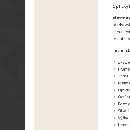
Optický 
Vlastnos
představi
tomu jedn
je dalek
Technick
Zvětše
Průměr
Zorné
Minimá
Optick
Oční r
Rozteč
Šířka 
Výška
Hmotn