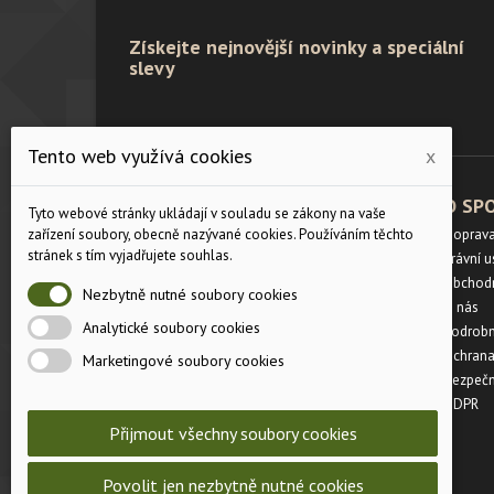
Získejte nejnovější novinky a speciální
slevy
Tento web využívá cookies
x
PRODUKTY
O SP
Tyto webové stránky ukládají v souladu se zákony na vaše
Velikostní tabulka
Doprav
zařízení soubory, obecně nazývané cookies. Používáním těchto
stránek s tím vyjadřujete souhlas.
Slevy
Právní 
Novinky
Obchod
Nezbytně nutné soubory cookies
Napište nám
O nás
Analytické soubory cookies
Mapa stránek
Podrobn
Prodejny
Ochrana
Marketingové soubory cookies
Bezpečn
GDPR
Přijmout všechny soubory cookies
Povolit jen nezbytně nutné cookies