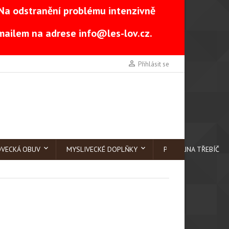
Na odstranění problému intenzivně
-mailem na adrese
info@les-lov.cz
.

Přihlásit se
OVECKÁ OBUV
MYSLIVECKÉ DOPLŇKY
PRODEJNA TŘEBÍČ