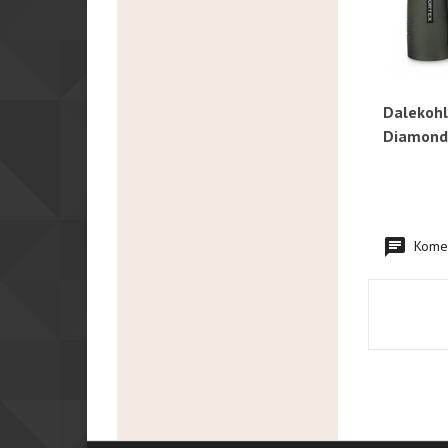
Dalekoh
R
Diamond
Komen