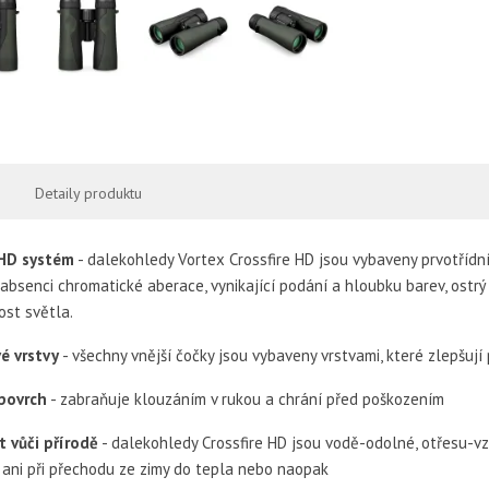
Detaily produktu
 HD systém
- dalekohledy Vortex Crossfire HD jsou vybaveny prvotřídní
, absenci chromatické aberace, vynikající podání a hloubku barev, ostr
st světla.
é vrstvy
- všechny vnější čočky jsou vybaveny vrstvami, které zlepšuj
povrch
- zabraňuje klouzáním v rukou a chrání před poškozením
 vůči přírodě
- dalekohledy Crossfire HD jsou vodě-odolné, otřesu-v
ani při přechodu ze zimy do tepla nebo naopak