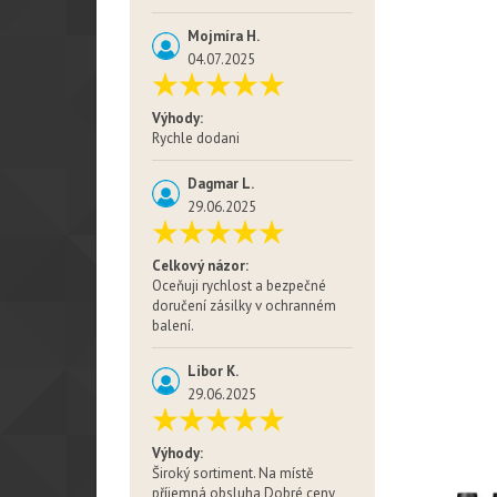
Mojmíra H.
04.07.2025
Výhody:
Rychle dodani
Dagmar L.
29.06.2025
Celkový názor:
Oceňuji rychlost a bezpečné
doručení zásilky v ochranném
balení.
Libor K.
29.06.2025
Výhody:
Široký sortiment. Na místě
příjemná obsluha Dobré ceny