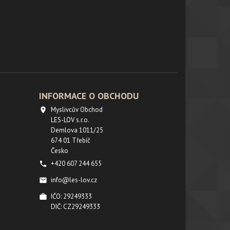
INFORMACE O OBCHODU
Myslivcův Obchod

LES-LOV s.r.o.
Demlova 1011/25
674 01 Třebíč
Česko
+420 607 244 655

info@les-lov.cz

IČO: 29249333

DIČ: CZ29249333