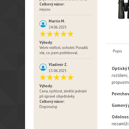
Celkový názor:
nejsou
Martin M.
24.06.2025
Výhody:
Velmi vstřícní, ochotní. Poradili
Popis
vše, co jsem potřeboval.
Vladimír Z.
Optický
15.06.2025
rozlišení
propustno
Výhody:
Cena, rychlost, skvělé jednání
Povrchov
při úpravě objednávky
Celkový názor:
Gumový 
Doporučuji
Odolnost
nezamlží 