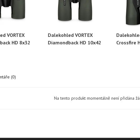
led VORTEX
Dalekohled VORTEX
Dalekohl
ychlý náhled
Rychlý náhled
Ryc
back HD 8x32
Diamondback HD 10x42
Crossfire 
táře (0)
Na tento produkt momentálně není přidána ž