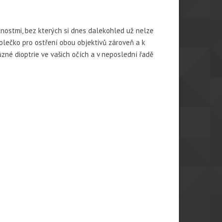
tnostmi, bez kterých si dnes dalekohled už nelze
kolečko pro ostření obou objektivů zároveň a k
ůzné dioptrie ve vašich očích a v neposlední řadě