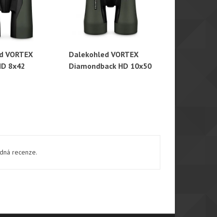
ed VORTEX
Dalekohled VORTEX
Dalekohled
hlý náhled
Rychlý náhled
Rychl
HD 8x42
Diamondback HD 10x50
Passion 10
ádná recenze.