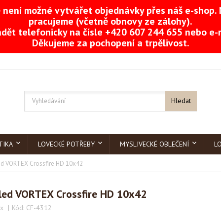
není možné vytvářet objednávky přes náš e-shop. 
pracujeme (včetně obnovy ze zálohy).
dět telefonicky na čísle +420 607 244 655 nebo e
Děkujeme za pochopení a trpělivost.
Hledat
TIKA
LOVECKÉ POTŘEBY
MYSLIVECKÉ OBLEČENÍ
L
d VORTEX Crossfire HD 10x42
led VORTEX Crossfire HD 10x42
ex
Kód:
CF-4312