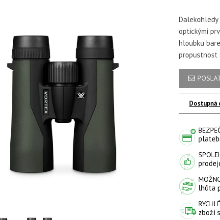
Dalekohledy 
optickými prv
hloubku barev
propustnost 
POSLAT
Dostupná 
BEZPE
plateb
SPOLE
prodejc
MOŽNO
lhůta 
RYCHLÉ
zboží 