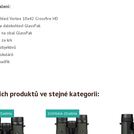
lení:
hled Vortex 10x42 Crossfire HD
a dalekohled GlassPak
 na obal GlassPak
 za krk
 objektivů
 okulárů
 hadřík
ích produktů ve stejné kategorii:
ZDARMA
DOPRAVA ZDARMA