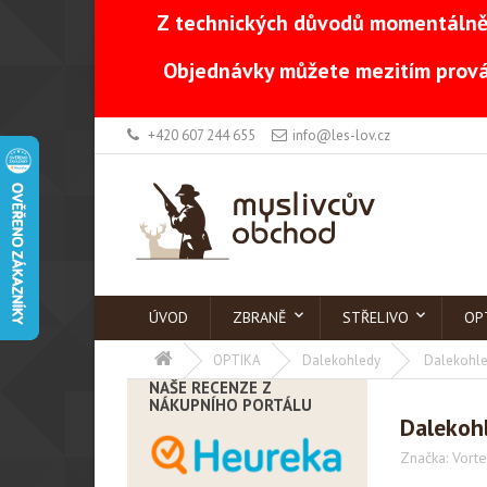
Z technických důvodů momentálně 
Objednávky můžete mezitím prová
+420 607 244 655
info@les-lov.cz
ÚVOD
ZBRANĚ
STŘELIVO
OP
OPTIKA
Dalekohledy
Dalekohle
NAŠE RECENZE Z
NÁKUPNÍHO PORTÁLU
Dalekoh
Značka:
Vort