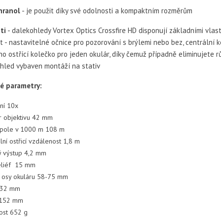
hranol
- je použit díky své odolnosti a kompaktním rozměrům
ti
- dalekohledy Vortex Optics Crossfire HD disponují základními vlas
t - nastavitelné očnice pro pozorování s brýlemi nebo bez, centrální 
o ostřící kolečko pro jeden okulár, díky čemuž případně eliminujete r
ohled vybaven montáží na stativ
é parametry:
ní 10x
 objektivu 42 mm
 pole v 1000 m 108 m
lní ostřicí vzdálenost 1,8 m
ý výstup 4,2 mm
eliéf 15 mm
 osy okuláru 58-75 mm
132 mm
 152 mm
ost 652 g