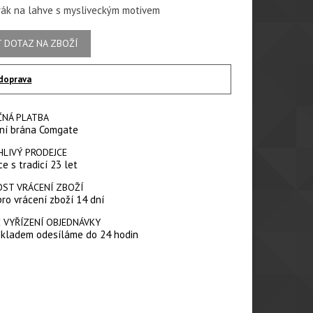
rák na lahve s mysliveckým motivem
 DOTAZ NA ZBOŽÍ
doprava
ČNÁ PLATBA
ní brána Comgate
HLIVÝ PRODEJCE
e s tradicí 23 let
ST VRÁCENÍ ZBOŽÍ
pro vrácení zboží 14 dní
 VYŘÍZENÍ OBJEDNÁVKY
skladem odesíláme do 24 hodin