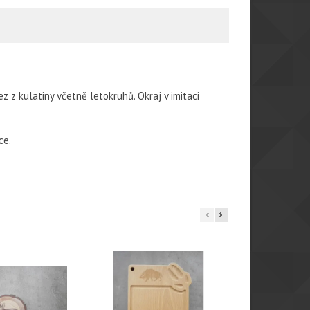
 z kulatiny včetně letokruhů. Okraj v imitaci
ce.