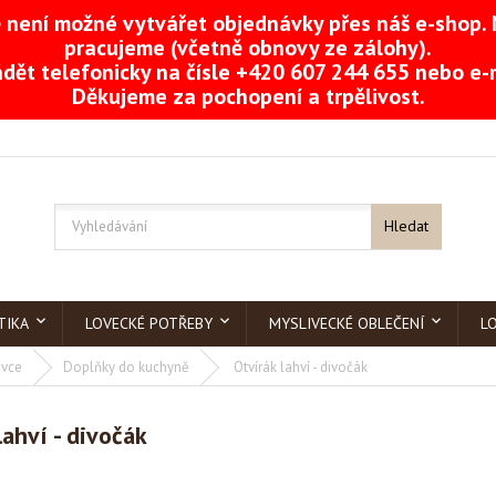
není možné vytvářet objednávky přes náš e-shop. 
pracujeme (včetně obnovy ze zálohy).
dět telefonicky na čísle +420 607 244 655 nebo e
Děkujeme za pochopení a trpělivost.
Hledat
TIKA
LOVECKÉ POTŘEBY
MYSLIVECKÉ OBLEČENÍ
L
ivce
Doplňky do kuchyně
Otvírák lahví - divočák
lahví - divočák