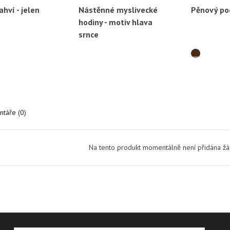
ahví - jelen
Nástěnné myslivecké
Pěnový po
ychlý náhled
Rychlý náhled
Ryc
hodiny - motiv hlava
srnce
táře (0)
Na tento produkt momentálně není přidána ž