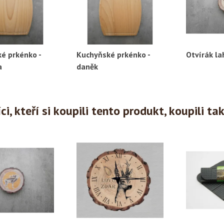
é prkénko -
Kuchyňské prkénko -
Otvírák lah
ychlý náhled
Rychlý náhled
Ryc
a
daněk
i, kteří si koupili tento produkt, koupili ta