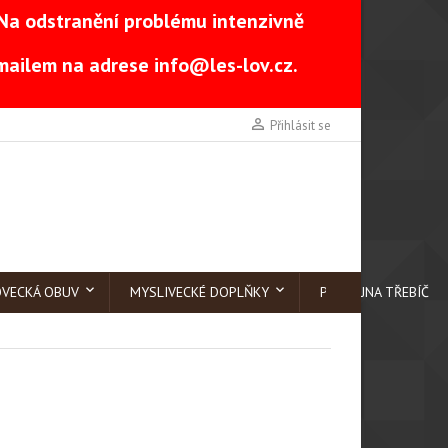
Na odstranění problému intenzivně
-mailem na adrese
info@les-lov.cz
.

Přihlásit se
OVECKÁ OBUV
MYSLIVECKÉ DOPLŇKY
PRODEJNA TŘEBÍČ