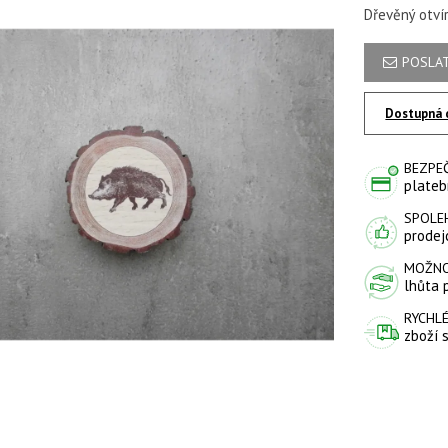
Dřevěný otví
POSLAT
Dostupná 
BEZPE
plateb
SPOLE
prodejc
MOŽNO
lhůta 
RYCHLÉ
zboží 