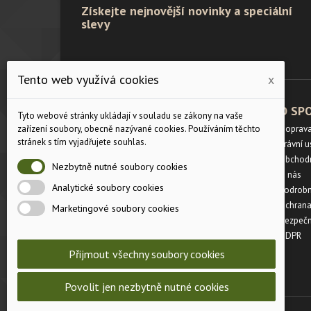
Získejte nejnovější novinky a speciální
slevy
Tento web využívá cookies
x
PRODUKTY
O SP
Tyto webové stránky ukládají v souladu se zákony na vaše
zařízení soubory, obecně nazývané cookies. Používáním těchto
Velikostní tabulka
Doprav
stránek s tím vyjadřujete souhlas.
Slevy
Právní 
Novinky
Obchod
Nezbytně nutné soubory cookies
Napište nám
O nás
Analytické soubory cookies
Mapa stránek
Podrobn
Prodejny
Ochrana
Marketingové soubory cookies
Bezpečn
GDPR
Přijmout všechny soubory cookies
Povolit jen nezbytně nutné cookies