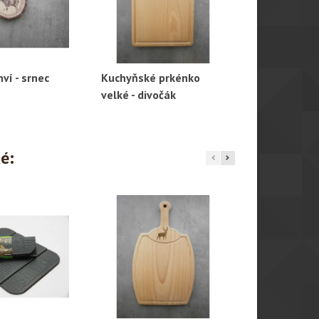
ví - srnec
Kuchyňské prkénko
Otvírák lahv
hlý náhled
Rychlý náhled
Rychl
velké - divočák
ké: