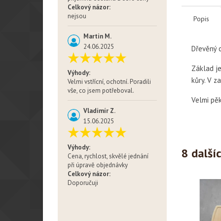
Celkový názor:
nejsou
Popis
Martin M.
24.06.2025
Dřevěný 
Základ je
Výhody:
kůry. V z
Velmi vstřícní, ochotní. Poradili
vše, co jsem potřeboval.
Velmi pěk
Vladimír Z.
15.06.2025
Výhody:
8 další
Cena, rychlost, skvělé jednání
při úpravě objednávky
Celkový názor:
Doporučuji