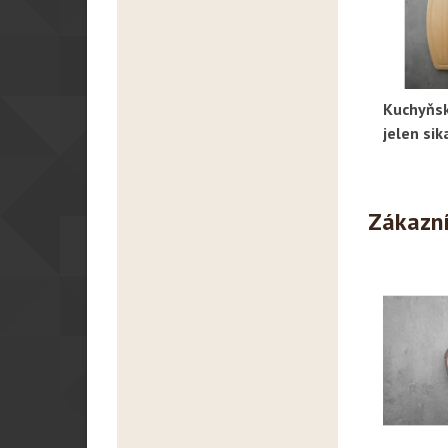
Kuchyňsk
R
jelen sik
Zákazníc