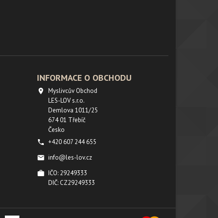
INFORMACE O OBCHODU
Myslivcův Obchod

LES-LOV s.r.o.
Demlova 1011/25
674 01 Třebíč
Česko
+420 607 244 655

info@les-lov.cz

IČO: 29249333

DIČ: CZ29249333