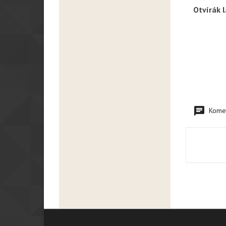
Otvírák l
R
Komen