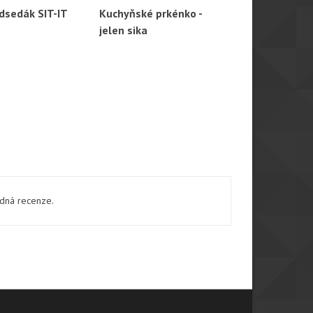
dsedák SIT-IT
Kuchyňské prkénko -
Dětská klíče
hlý náhled
Rychlý náhled
Rychl
jelen sika
ádná recenze.