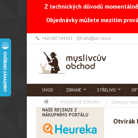
Z technických důvodů momentálně 
Objednávky můžete mezitím prová
+420 607 244 655
info@les-lov.cz
ÚVOD
ZBRANĚ
STŘELIVO
OP
MYSLIVECKÉ DOPLŇKY
Dárky pro mysl
NAŠE RECENZE Z
NÁKUPNÍHO PORTÁLU
Otvírák 