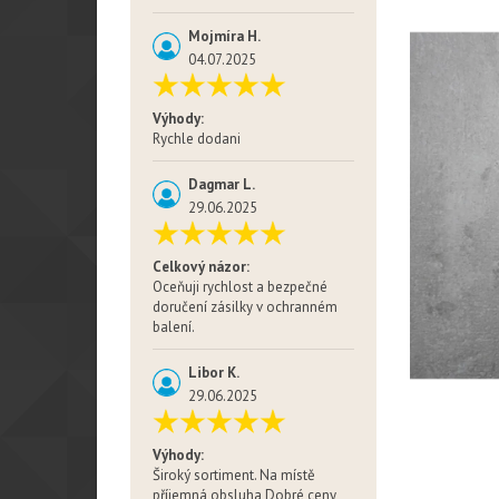
Mojmíra H.
04.07.2025
Výhody:
Rychle dodani
Dagmar L.
29.06.2025
Celkový názor:
Oceňuji rychlost a bezpečné
doručení zásilky v ochranném
balení.
Libor K.
29.06.2025
Výhody:
Široký sortiment. Na místě
příjemná obsluha Dobré ceny