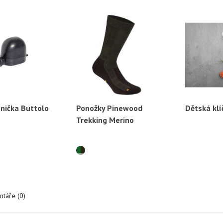
bnička Buttolo
Ponožky Pinewood
Dětská klí
ychlý náhled
Rychlý náhled
Ryc
Trekking Merino
táře (0)