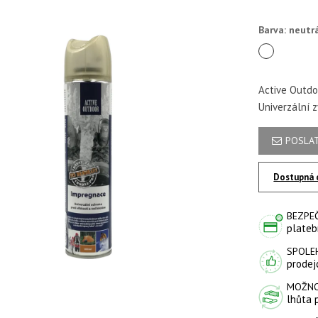
Barva: neutr
neutrální
Active Outdo
Univerzální 
POSLAT
Dostupná 
BEZPE
plateb
SPOLE
prodejc
MOŽNO
lhůta 