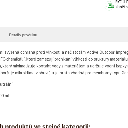
RYCHLÉ
zboží 
Detaily produktu
ní zvýšená ochrana proti vlhkosti a nečistotám Active Outdoor Impre
C-chemikálií, které zamezují pronikání vlhkosti do sruktury materiál
m, který minimalizuje kontakt vody s materiálem a udržuje vodní kapky
zhoršuje mikroklima v obuvi ) a je proto vhodná pro membrány typu Go
utrální
00 ml
ch produktů ve stejné kategorii: