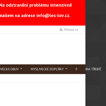
Na odstranění problému intenzivně
-mailem na adrese
info@les-lov.cz
.

Přihlásit se
OVECKÁ OBUV
MYSLIVECKÉ DOPLŇKY
PRODEJNA TŘEBÍČ