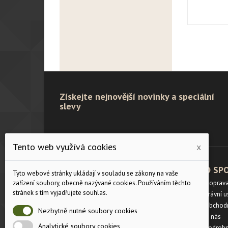
Získejte nejnovější novinky a speciální
slevy
Tento web využívá cookies
x
PRODUKTY
O SP
Tyto webové stránky ukládají v souladu se zákony na vaše
zařízení soubory, obecně nazývané cookies. Používáním těchto
Velikostní tabulka
Doprav
stránek s tím vyjadřujete souhlas.
Slevy
Právní 
Novinky
Obchod
Nezbytně nutné soubory cookies
Napište nám
O nás
Analytické soubory cookies
Mapa stránek
Podrobn