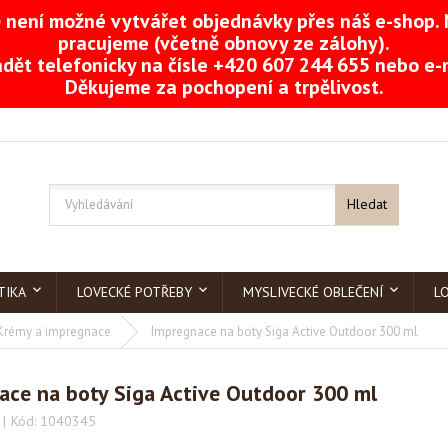
není možné vytvářet objednávky přes náš e-shop. 
pracujeme (včetně obnovy ze zálohy).
dět telefonicky na čísle +420 607 244 655 nebo e
Děkujeme za pochopení a trpělivost.
Hledat
TIKA
LOVECKÉ POTŘEBY
MYSLIVECKÉ OBLEČENÍ
L
Krémy a impregnace
Impregnace na boty Siga Active Outdoor 300 ml
ace na boty Siga Active Outdoor 300 ml
Kód:
1040345