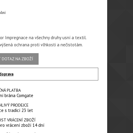
ální
or Impregnace na všechny druhy usní a textil.
zvýšená ochrana proti vlhkosti a nečistotám.
 DOTAZ NA ZBOŽÍ
doprava
ČNÁ PLATBA
ní brána Comgate
HLIVÝ PRODEJCE
e s tradicí 23 let
ST VRÁCENÍ ZBOŽÍ
pro vrácení zboží 14 dní