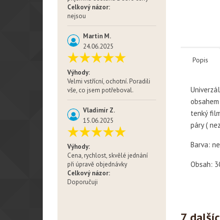
Celkový názor:
nejsou
Martin M.
24.06.2025
Popis
Výhody:
Velmi vstřícní, ochotní. Poradili
Univerzál
vše, co jsem potřeboval.
obsahem F
Vladimír Z.
tenký fil
15.06.2025
páry ( ne
Barva: ne
Výhody:
Cena, rychlost, skvělé jednání
Obsah: 3
při úpravě objednávky
Celkový názor:
Doporučuji
7 další