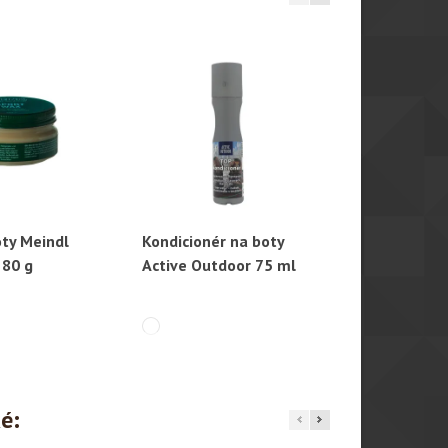
oty Meindl
Kondicionér na boty
Impregnace
hlý náhled
Rychlý náhled
Rychl
 80 g
Active Outdoor 75 ml
Chiruca 150
ké: