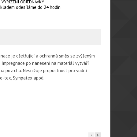
 VYŘÍZENÍ OBJEDNÁVKY
skladem odesíláme do 24 hodin
gnace je ošetřující a ochranná směs se zvýšeným
u. Impregnace po nanesení na materiál vytváří
 na povrchu. Nesnižuje propustnost pro vodní
re-tex, Sympatex apod.