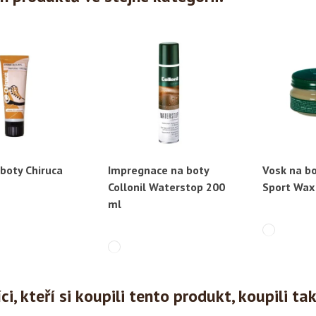
boty Chiruca
Impregnace na boty
Vosk na b
ychlý náhled
Rychlý náhled
Ryc
Collonil Waterstop 200
Sport Wax
ml
i, kteří si koupili tento produkt, koupili ta