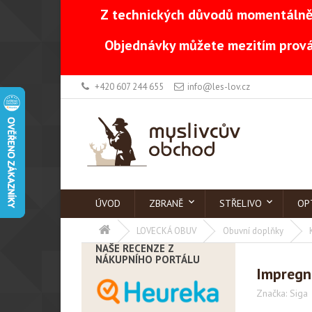
Z technických důvodů momentálně 
Objednávky můžete mezitím prová
+420 607 244 655
info@les-lov.cz
ÚVOD
ZBRANĚ
STŘELIVO
OP
LOVECKÁ OBUV
Obuvní doplňky
NAŠE RECENZE Z
NÁKUPNÍHO PORTÁLU
Impregn
Značka:
Siga