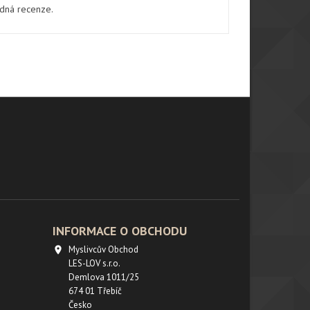
ádná recenze.
INFORMACE O OBCHODU
Myslivcův Obchod

LES-LOV s.r.o.
Demlova 1011/25
674 01 Třebíč
Česko