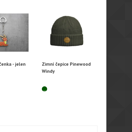
čenka - jelen
Zimní čepice Pinewood
Návlek na 
hlý náhled
Rychlý náhled
Rychl
Windy
- kulobroko