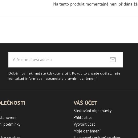
Na tento produkt momentálně není přidána ž
Odběr novinek můžete kdykoliv zrušit. Pokud to chcete udělat, naše
kontaktní informace naleznete v právním oznámení.
OLEČNOSTI
VÁŠ ÚČET
a
Sledování objednávky
ustanovení
Přihlásit se
ní podmínky
Vytvořit účet
Moje oznámení
ě o cookies
Nastavení souborů cookies