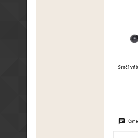
Srnčí vá
R
Komen