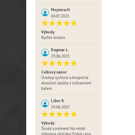
Mojmíra H.
04.07.2025
Výhody:
Rychle dodani
Dagmar L.
29.06.2025
Celkový názor:
Oceňuji rychlost a bezpečné
doručení zásilky v ochranném
balení.
Libor K.
29.06.2025
Výhody:
Široký sortiment. Na místě
příjemná obsluha Dobré ceny