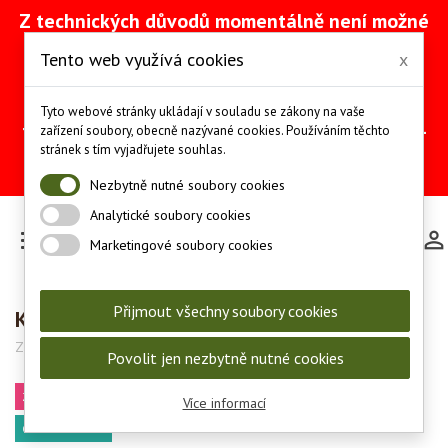
Z technických důvodů momentálně není možné
vytvářet objednávky přes náš e-shop. Na
Tento web využívá cookies
x
odstranění problému intenzivně pracujeme
(včetně obnovy ze zálohy).
Objednávky můžete mezitím provádět
Tyto webové stránky ukládají v souladu se zákony na vaše
telefonicky na čísle +420 607 244 655 nebo e-
zařízení soubory, obecně nazývané cookies. Používáním těchto
mailem na adrese
info@les-lov.cz
.
stránek s tím vyjadřujete souhlas.
Děkujeme za pochopení a trpělivost.
Nezbytně nutné soubory cookies
Analytické soubory cookies

Marketingové soubory cookies
Přijmout všechny soubory cookies
Kulovnice Bergara B14² Crest - 308 Win.
Značka:
Bergara
Kód:
BE163-308
Povolit jen nezbytně nutné cookies
ZBROJNÍ PRŮKAZ
Více informací
OSOBNÍ ODBĚR