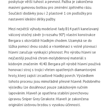
poskytuje větší tuhost a pevnost. Pažba je zakončena
masivní gumovou botkou pro zmírnění zpětného rázu.
Součástí dodávky jsou i 2 plastové 1 cm podložky pro
nastavení ideální délky pažby.
Mezi největší výhody modelové řady B14 patří kanelovaný
válcový otočný závěr (v rozsahu 90°) vlastní konstrukce
Bergara s obzvláště hladkým chodem. Uzamyká se do
lůžka pomocí dvou ozubů a v kombinaci s volně plovoucí
hlavní zaručuje vynikající přesnost. Pro výrobu hlavní se
nejčastěji používá chrom-molybdenový materiál s
kódovým značením 4140. Bergara při výrobě hlavní používá
honovací stroj s trojicí vřeten opatřených diamantovými
hroty, který zajistí zrcadlově hladký povrch. Výsledkem
tohoto procesu jsou mimořádně přesné hlavně. Podobného
výsledku lze dosáhnout pouze zakázkovým ručním
lapováním. Hlaveň je opatřena stabilní povrchovou
úpravou Sniper Grey Cerakote. Hlaveň je zakončena
originální úsťovou brzdou s vysokou účinností.