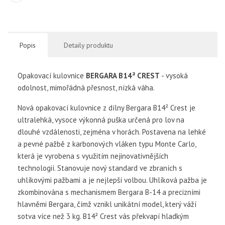
Popis
Detaily produktu
Opakovací kulovnice
BERGARA B14² CREST
- vysoká
odolnost, mimořádná přesnost, nízká váha.
Nová opakovací kulovnice z dílny Bergara B14² Crest je
ultralehká, vysoce výkonná puška určená pro lov na
dlouhé vzdálenosti, zejména v horách. Postavena na lehké
a pevné pažbě z karbonových vláken typu Monte Carlo,
která je vyrobena s využitím nejinovativnějších
technologií. Stanovuje nový standard ve zbraních s
uhlíkovými pažbami a je nejlepší volbou. Uhlíková pažba je
zkombinována s mechanismem Bergara B-14 a precizními
hlavněmi Bergara, čímž vznikl unikátní model, který váží
sotva více než 3 kg. B14² Crest vás překvapí hladkým