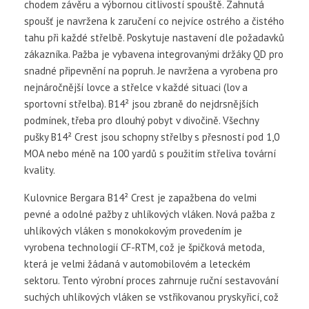
chodem závěru a výbornou citlivostí spouště. Zahnutá
spoušť je navržena k zaručení co nejvíce ostrého a čistého
tahu při každé střelbě. Poskytuje nastavení dle požadavků
zákazníka. Pažba je vybavena integrovanými držáky QD pro
snadné připevnění na popruh. Je navržena a vyrobena pro
nejnáročnější lovce a střelce v každé situaci (lov a
sportovní střelba). B14² jsou zbraně do nejdrsnějších
podmínek, třeba pro dlouhý pobyt v divočině. Všechny
pušky B14² Crest jsou schopny střelby s přesností pod 1,0
MOA nebo méně na 100 yardů s použitím střeliva tovární
kvality.
Kulovnice Bergara B14² Crest je zapažbena do velmi
pevné a odolné pažby z uhlíkových vláken. Nová pažba z
uhlíkových vláken s monokokovým provedením je
vyrobena technologií CF-RTM, což je špičková metoda,
která je velmi žádaná v automobilovém a leteckém
sektoru. Tento výrobní proces zahrnuje ruční sestavování
suchých uhlíkových vláken se vstřikovanou pryskyřicí, což