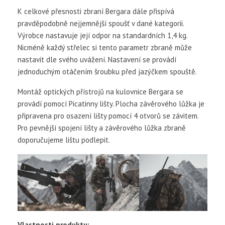
K celkové přesnosti zbraní Bergara dále přispívá
pravděpodobně nejjemnější spoušť v dané kategorii.
Výrobce nastavuje její odpor na standardních 1,4 kg.
Nicméně každý střelec si tento parametr zbraně může
nastavit dle svého uvážení. Nastavení se provádí
jednoduchým otáčením šroubku před jazýčkem spouště.
Montáž optických přístrojů na kulovnice Bergara se
provádí pomocí Picatinny lišty. Plocha závěrového lůžka je
připravena pro osazení lišty pomocí 4 otvorů se závitem.
Pro pevnější spojení lišty a závěrového lůžka zbraně
doporučujeme lištu podlepit.
Vlastnosti
produktu: