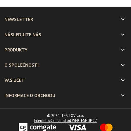

NEWSLETTER

NÁSLEDUJTE NÁS

PRODUKTY

O SPOLEČNOSTI

VÁŠ ÚČET

INFORMACE O OBCHODU
© 2024 - LES-LOV s.r.o.
Internetový obchod od WEB-ESHOP.CZ