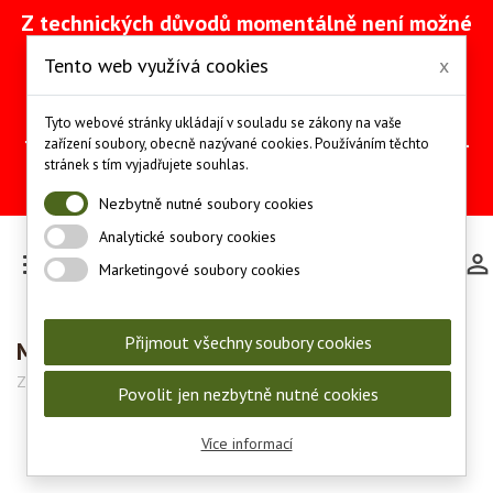
Z technických důvodů momentálně není možné
vytvářet objednávky přes náš e-shop. Na
Tento web využívá cookies
x
odstranění problému intenzivně pracujeme
(včetně obnovy ze zálohy).
Objednávky můžete mezitím provádět
Tyto webové stránky ukládají v souladu se zákony na vaše
telefonicky na čísle +420 607 244 655 nebo e-
zařízení soubory, obecně nazývané cookies. Používáním těchto
mailem na adrese
info@les-lov.cz
.
stránek s tím vyjadřujete souhlas.
Děkujeme za pochopení a trpělivost.
Nezbytně nutné soubory cookies
Analytické soubory cookies

Marketingové soubory cookies
Přijmout všechny soubory cookies
Myslivecká peněženka - "Srnec Hlava" - 40
Značka:
Zamlinský
Kód:
8140-M18
Povolit jen nezbytně nutné cookies
Více informací