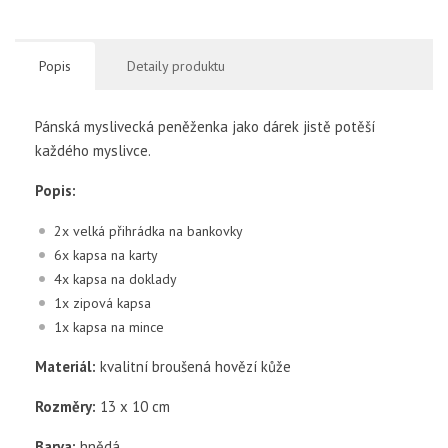
Popis
Detaily produktu
Pánská myslivecká peněženka jako dárek jistě potěší
každého myslivce.
Popis:
2x velká přihrádka na bankovky
6x kapsa na karty
4x kapsa na doklady
1x zipová kapsa
1x kapsa na mince
Materiál:
kvalitní broušená hovězí kůže
Rozměry:
13 x 10 cm
Barva:
hnědá