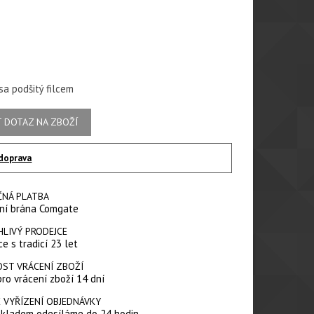
dá
sa podšitý filcem
 DOTAZ NA ZBOŽÍ
doprava
ČNÁ PLATBA
ní brána Comgate
HLIVÝ PRODEJCE
e s tradicí 23 let
ST VRÁCENÍ ZBOŽÍ
pro vrácení zboží 14 dní
 VYŘÍZENÍ OBJEDNÁVKY
skladem odesíláme do 24 hodin