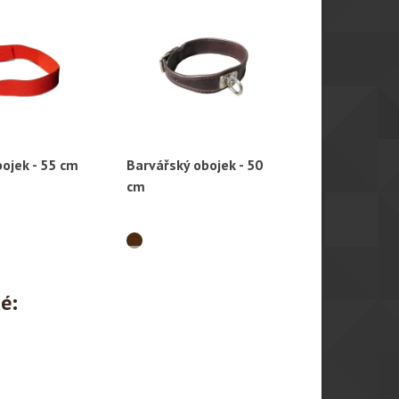
bojek - 55 cm
Barvářský obojek - 50
Obojek pro 
hlý náhled
Rychlý náhled
Rychl
cm
ké: