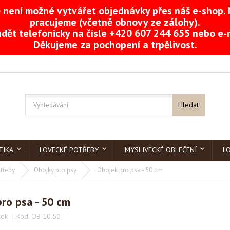
není možné vytvářet objednávky přes náš e-shop. 
pracujeme (včetně obnovy ze zálohy).
dět telefonicky na čísle +420 607 244 655 nebo e
Děkujeme za pochopení a trpělivost.
Hledat
TIKA
LOVECKÉ POTŘEBY
MYSLIVECKÉ OBLEČENÍ
L
třeby
Obojky pro psy
Obojek pro psa - 50 cm
ro psa - 50 cm
ček
Kód:
OB 10.50