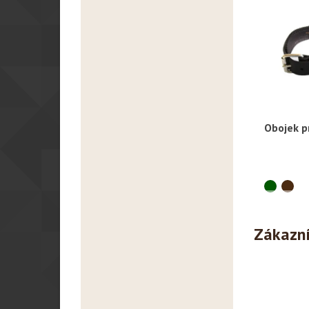
Obojek p
R
Zákazníc