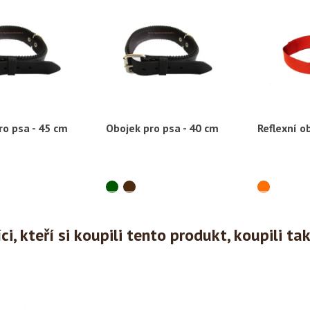
ro psa - 45 cm
Obojek pro psa - 40 cm
Reflexní o
ychlý náhled
Rychlý náhled
Ryc
i, kteří si koupili tento produkt, koupili ta