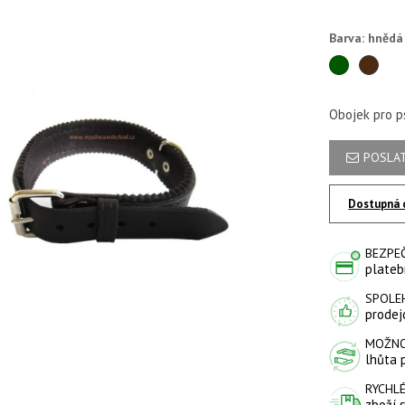
Barva: hnědá
zelená
hně
Obojek pro p
POSLAT
Dostupná 
BEZPE
plateb
SPOLE
prodejc
MOŽNO
lhůta 
RYCHLÉ
zboží 