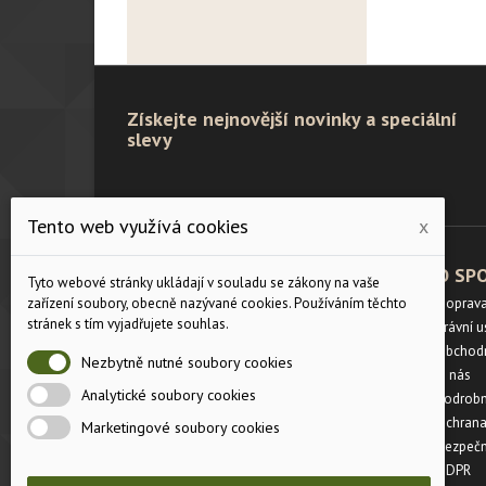
Získejte nejnovější novinky a speciální
slevy
Tento web využívá cookies
x
PRODUKTY
O SP
Tyto webové stránky ukládají v souladu se zákony na vaše
zařízení soubory, obecně nazývané cookies. Používáním těchto
Velikostní tabulka
Doprav
stránek s tím vyjadřujete souhlas.
Slevy
Právní 
Novinky
Obchod
Nezbytně nutné soubory cookies
Napište nám
O nás
Analytické soubory cookies
Mapa stránek
Podrobn
Prodejny
Ochrana
Marketingové soubory cookies
Bezpečn
GDPR