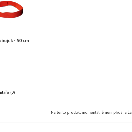
obojek - 50 cm
ychlý náhled
táře (0)
Na tento produkt momentálně není přidána ž