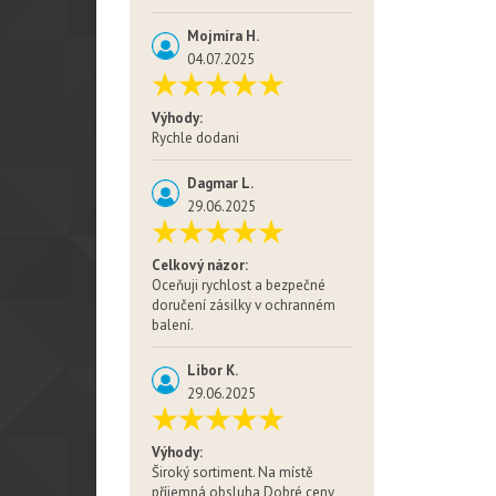
Mojmíra H.
04.07.2025
Výhody:
Rychle dodani
Dagmar L.
29.06.2025
Celkový názor:
Oceňuji rychlost a bezpečné
doručení zásilky v ochranném
balení.
Libor K.
29.06.2025
Výhody:
Široký sortiment. Na místě
příjemná obsluha Dobré ceny