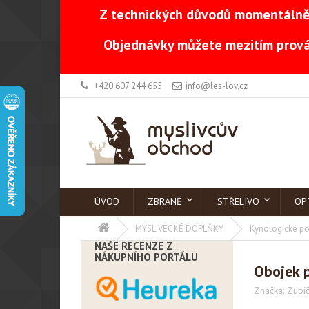
Z technických důvodů momentálně 
Objednávky můžete mezitím prová
+420 607 244 655
info@les-lov.cz
ÚVOD
ZBRANĚ
STŘELIVO
OP
MYSLIVECKÉ DOPLŇKY
Kynologické po
NAŠE RECENZE Z
NÁKUPNÍHO PORTÁLU
Obojek p
Značka:
Zubí