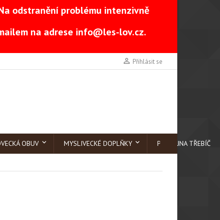
Na odstranění problému intenzivně
-mailem na adrese
info@les-lov.cz
.

Přihlásit se
OVECKÁ OBUV
MYSLIVECKÉ DOPLŇKY
PRODEJNA TŘEBÍČ