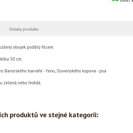
Detaily produktu
kožený obojek podšitý filcem.
délka 50 cm.
ro Bavorského barváře - fenu, Slovenského kopova - psa
cu zelená nebo hnědá.
ích produktů ve stejné kategorii: