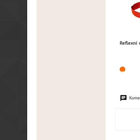
Reflexní 
R
Komen