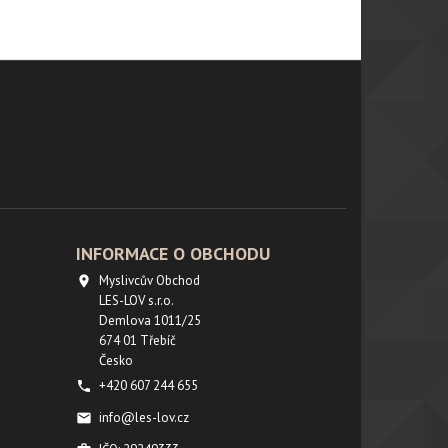
INFORMACE O OBCHODU
Myslivcův Obchod

LES-LOV s.r.o.
Demlova 1011/25
674 01 Třebíč
Česko
+420 607 244 655

info@les-lov.cz
