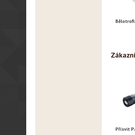
Bělotrofi
R
Zákazníc
Přísvit 
R