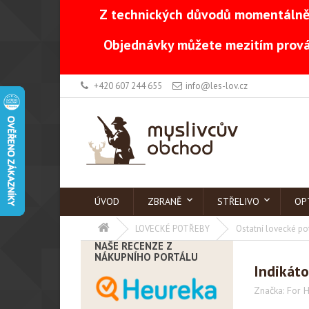
Z technických důvodů momentálně 
Objednávky můžete mezitím prová
+420 607 244 655
info@les-lov.cz
ÚVOD
ZBRANĚ
STŘELIVO
OP
LOVECKÉ POTŘEBY
Ostatní lovecké po
NAŠE RECENZE Z
NÁKUPNÍHO PORTÁLU
Indikát
Značka:
For H