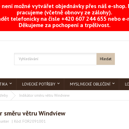
není možné vytvářet objednávky přes náš e-shop. 
pracujeme (včetně obnovy ze zálohy).
dět telefonicky na čísle +420 607 244 655 nebo e
Děkujeme za pochopení a trpělivost.
Hledat
TIKA
LOVECKÉ POTŘEBY
MYSLIVECKÉ OBLEČENÍ
L
třeby
Indikátor směru větru Windview
or směru větru Windview
unter
Kód:
FOR2091001