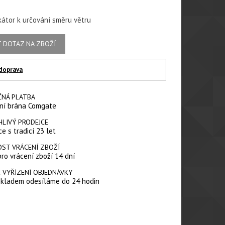
ikátor k určování směru větru
 DOTAZ NA ZBOŽÍ
doprava
ČNÁ PLATBA
ní brána Comgate
HLIVÝ PRODEJCE
e s tradicí 23 let
ST VRÁCENÍ ZBOŽÍ
pro vrácení zboží 14 dní
 VYŘÍZENÍ OBJEDNÁVKY
skladem odesíláme do 24 hodin