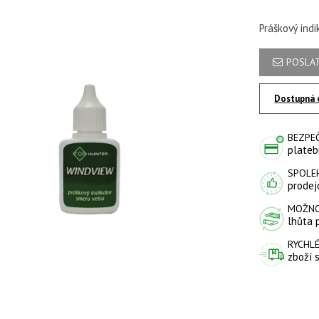
Práškový ind
POSLAT
Dostupná 
BEZPE
plateb
SPOLE
prodejc
MOŽNO
lhůta 
RYCHLÉ
zboží 