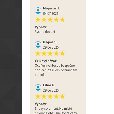
Mojmíra H.
04.07.2025
Výhody:
Rychle dodani
Dagmar L.
29.06.2025
Celkový názor:
Oceňuji rychlost a bezpečné
doručení zásilky v ochranném
balení.
Libor K.
29.06.2025
Výhody:
Široký sortiment. Na místě
příjemná obsluha Dobré ceny