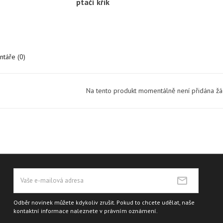
ptačí křik
táře (0)
Na tento produkt momentálně není přidána ž
Odběr novinek můžete kdykoliv zrušit. Pokud to chcete udělat, naše
kontaktní informace naleznete v právním oznámení.