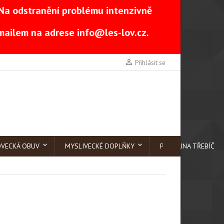
Na odstranění problému intenzivně
-mailem na adrese
info@les-lov.cz
.

Přihlásit se
OVECKÁ OBUV
MYSLIVECKÉ DOPLŇKY
PRODEJNA TŘEBÍČ