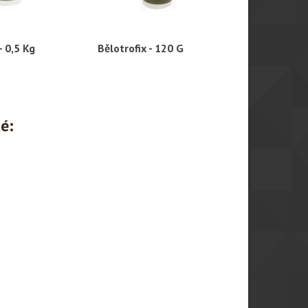
- 0,5 Kg
Bělotrofix - 120 G
Přípravek n
hlý náhled
Rychlý náhled
Rychl
dobarvování
ké: