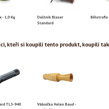
x - 1,0 Kg
Deštník Blaser
Bělotrofix 
ychlý náhled
Rychlý náhled
Ryc
Standard
i, kteří si koupili tento produkt, koupili ta
Pard TL3-940
Vábnička Helen Baud -
ychlý náhled
Rychlý náhled