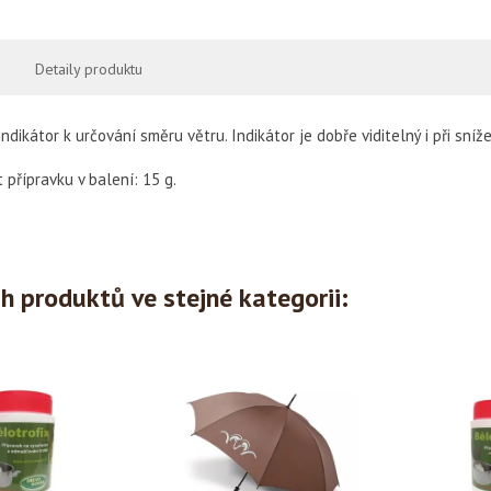
Detaily produktu
indikátor k určování směru větru. Indikátor je dobře viditelný i při sníže
přípravku v balení: 15 g.
ch produktů ve stejné kategorii: