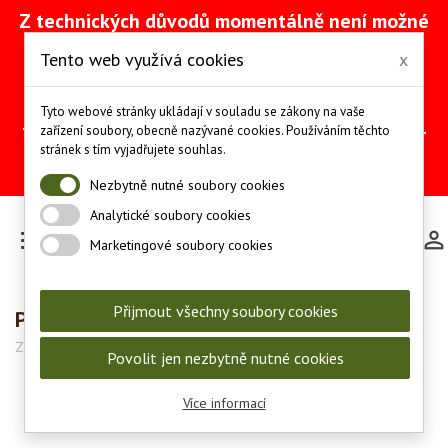
Z technických důvodů momentálně není možné
vytvářet objednávky přes náš e-shop. Na
Tento web využívá cookies
x
odstranění problému intenzivně pracujeme
(včetně obnovy ze zálohy).
Objednávky můžete mezitím provádět
Tyto webové stránky ukládají v souladu se zákony na vaše
telefonicky na čísle +420 607 244 655 nebo e-
zařízení soubory, obecně nazývané cookies. Používáním těchto
mailem na adrese
info@les-lov.cz
.
stránek s tím vyjadřujete souhlas.
Děkujeme za pochopení a trpělivost.
Nezbytně nutné soubory cookies
Analytické soubory cookies

Marketingové soubory cookies
Přijmout všechny soubory cookies
Pistolová rukojeť Tikka Vertical Soft Touch
Značka:
Tikka
Kód:
S54069682
Povolit jen nezbytně nutné cookies
Více informací