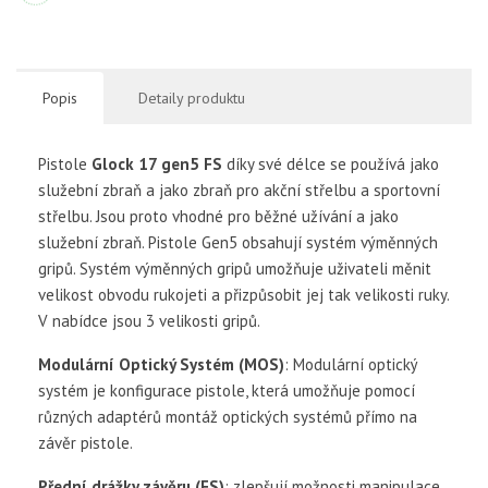
Popis
Detaily produktu
Pistole
Glock 17 gen5 FS
díky své délce se používá jako
služební zbraň a jako zbraň pro akční střelbu a sportovní
střelbu. Jsou proto vhodné pro běžné užívání a jako
služební zbraň. Pistole Gen5 obsahují systém výměnných
gripů. Systém výměnných gripů umožňuje uživateli měnit
velikost obvodu rukojeti a přizpůsobit jej tak velikosti ruky.
V nabídce jsou 3 velikosti gripů.
Modulární Optický Systém (MOS)
: Modulární optický
systém je konfigurace pistole, která umožňuje pomocí
různých adaptérů montáž optických systémů přímo na
závěr pistole.
Přední drážky závěru (FS)
: zlepšují možnosti manipulace