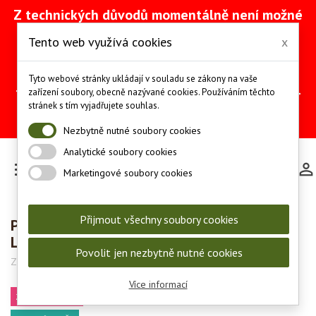
Z technických důvodů momentálně není možné
vytvářet objednávky přes náš e-shop. Na
Tento web využívá cookies
x
odstranění problému intenzivně pracujeme
(včetně obnovy ze zálohy).
Objednávky můžete mezitím provádět
Tyto webové stránky ukládají v souladu se zákony na vaše
telefonicky na čísle +420 607 244 655 nebo e-
zařízení soubory, obecně nazývané cookies. Používáním těchto
mailem na adrese
info@les-lov.cz
.
stránek s tím vyjadřujete souhlas.
Děkujeme za pochopení a trpělivost.
Nezbytně nutné soubory cookies
Analytické soubory cookies

Marketingové soubory cookies
Přijmout všechny soubory cookies
Pistole Glock 17 gen 5 FS MOS - 9 mm
Luger
Povolit jen nezbytně nutné cookies
Značka:
Glock
Kód:
39952
Více informací
ZBROJNÍ PRŮKAZ