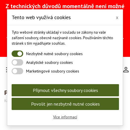
Z technických důvodů momentálně není možné
vytvářet objednávky přes náš e-shop. Na
Tento web využívá cookies
x
odstranění problému intenzivně pracujeme
(včetně obnovy ze zálohy).
Objednávky můžete mezitím provádět
Tyto webové stránky ukládají v souladu se zákony na vaše
telefonicky na čísle +420 607 244 655 nebo e-
zařízení soubory, obecně nazývané cookies. Používáním těchto
mailem na adrese
info@les-lov.cz
.
stránek s tím vyjadřujete souhlas.
Děkujeme za pochopení a trpělivost.
Nezbytně nutné soubory cookies
Analytické soubory cookies

Marketingové soubory cookies
Přijmout všechny soubory cookies
Plyšový vlk - 15 cm
Kód:
126404
Povolit jen nezbytně nutné cookies
Více informací