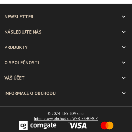

NEWSLETTER

NÁSLEDUJTE NÁS

PRODUKTY

O SPOLEČNOSTI

VÁŠ ÚČET

INFORMACE O OBCHODU
© 2024 - LES-LOV s.r.o.
Internetový obchod od WEB-ESHOP.CZ