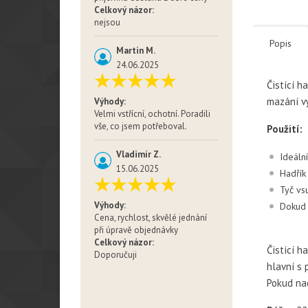
Celkový názor:
nejsou
Popis
Martin M.
24.06.2025
Čistící h
mazání v
Výhody:
Velmi vstřícní, ochotní. Poradili
vše, co jsem potřeboval.
Použití:
Vladimír Z.
Ideáln
15.06.2025
Hadřík
Tyč vs
Výhody:
Dokud 
Cena, rychlost, skvělé jednání
při úpravě objednávky
Celkový názor:
Čistící h
Doporučuji
hlavní s 
Pokud nao