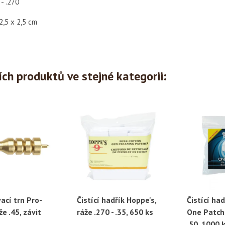
 - .270
2,5 x 2,5 cm
ích produktů ve stejné kategorii:
ací trn Pro-
Čistící hadřík Hoppe's,
Čistící ha
ychlý náhled
Rychlý náhled
Ryc
že .45, závit
ráže .270 - .35, 650 ks
One Patch,
.50, 1000 