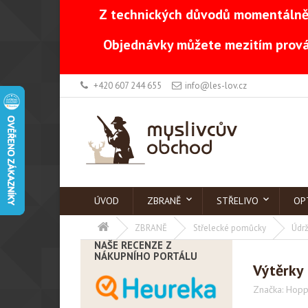
Z technických důvodů momentálně 
Objednávky můžete mezitím prová
+420 607 244 655
info@les-lov.cz
ÚVOD
ZBRANĚ
STŘELIVO
OP
ZBRANĚ
Střelecké pomůcky
Údrž
NAŠE RECENZE Z
NÁKUPNÍHO PORTÁLU
Výtěrky 
Značka:
Hopp