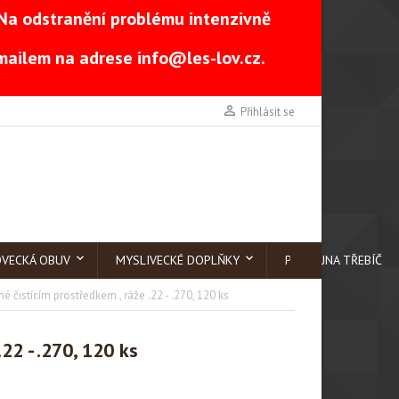
Na odstranění problému intenzivně
-mailem na adrese
info@les-lov.cz
.

Přihlásit se
OVECKÁ OBUV
MYSLIVECKÉ DOPLŇKY
PRODEJNA TŘEBÍČ
é čistícím prostředkem , ráže .22 - .270, 120 ks
22 - .270, 120 ks