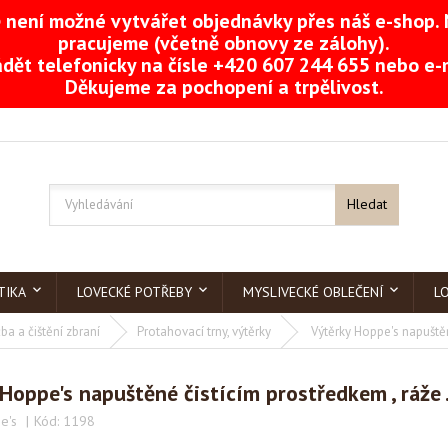
není možné vytvářet objednávky přes náš e-shop. 
pracujeme (včetně obnovy ze zálohy).
dět telefonicky na čísle +420 607 244 655 nebo e
Děkujeme za pochopení a trpělivost.
Hledat
TIKA
LOVECKÉ POTŘEBY
MYSLIVECKÉ OBLEČENÍ
L
ba a čištění zbraní
Protahovací trny, výtěrky
Výtěrky Hoppe's napuštěn
Hoppe's napuštěné čistícím prostředkem , ráže .
e's
Kód:
1198