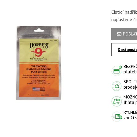
Čistící hadř
napuštěné či
POSLAT
Dostupná 
BEZPE
plateb
SPOLE
prodejc
MOŽNO
lhůta 
RYCHLÉ
zboží 