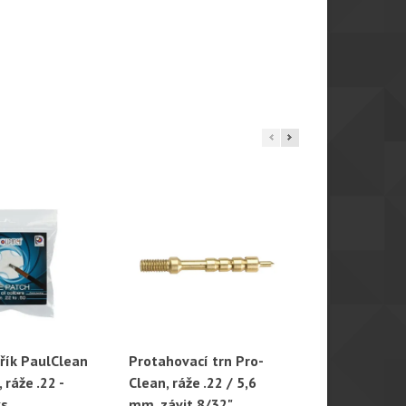
dřík PaulClean
Protahovací trn Pro-
Protahovací
hlý náhled
Rychlý náhled
Rychl
 ráže .22 -
Clean, ráže .22 / 5,6
Clean, ráže 
ks
mm, závit 8/32"
závit 8/32"