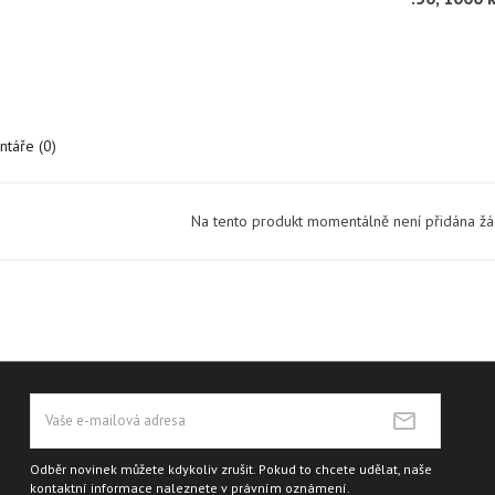
táře (0)
Na tento produkt momentálně není přidána ž
Odběr novinek můžete kdykoliv zrušit. Pokud to chcete udělat, naše
kontaktní informace naleznete v právním oznámení.