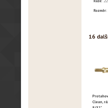
Ráže:
.22
Rozměr:
16 dalš
Protahov
R
Clean, rá
8/32"