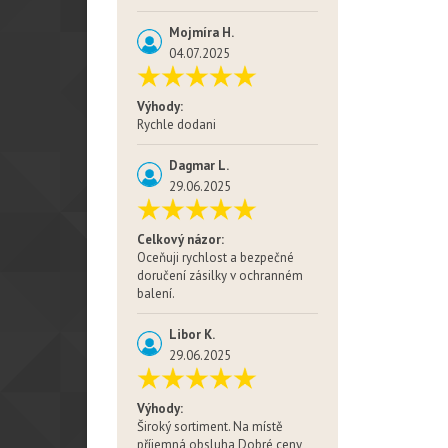
Mojmíra H.
04.07.2025
Výhody:
Rychle dodani
Dagmar L.
29.06.2025
Celkový názor:
Oceňuji rychlost a bezpečné
doručení zásilky v ochranném
balení.
Libor K.
29.06.2025
Výhody:
Široký sortiment. Na místě
příjemná obsluha Dobré ceny