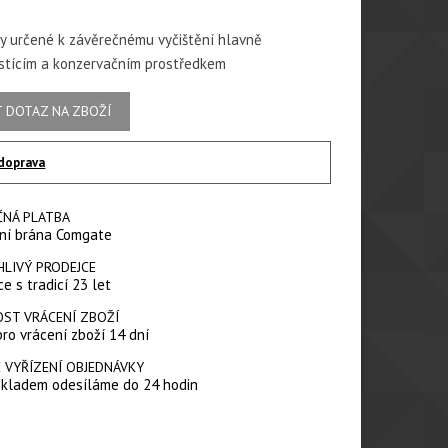
íky určené k závěrečnému vyčištění hlavně
stícím a konzervačním prostředkem
 DOTAZ NA ZBOŽÍ
doprava
ČNÁ PLATBA
ní brána Comgate
HLIVÝ PRODEJCE
e s tradicí 23 let
ST VRÁCENÍ ZBOŽÍ
pro vrácení zboží 14 dní
 VYŘÍZENÍ OBJEDNÁVKY
skladem odesíláme do 24 hodin