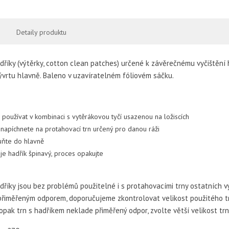
Detaily produktu
adříky (výtěrky, cotton clean patches) určené k závěrečnému vyčištění
ývrtu hlavně. Baleno v uzavíratelném fóliovém sáčku.
í používat v kombinaci s vytěrákovou tyčí usazenou na ložiscích
 napíchnete na protahovací trn určený pro danou ráži
uňte do hlavně
je hadřík špinavý, proces opakujte
adříky jsou bez problémů použitelné i s protahovacími trny ostatních v
přiměřeným odporem, doporučujeme zkontrolovat velikost použitého trn
pak trn s hadříkem neklade přiměřený odpor, zvolte větší velikost tr