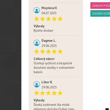
ZBROJNÍ PRŮ
Mojmíra H.
04.07.2025
OSOBNÍ ODB
Výhody:
Rychle dodani
Dagmar L.
29.06.2025
Celkový názor:
Oceňuji rychlost a bezpečné
doručení zásilky v ochranném
balení.
Libor K.
29.06.2025
Výhody:
Široký sortiment. Na místě
příjemná obsluha Dobré ceny