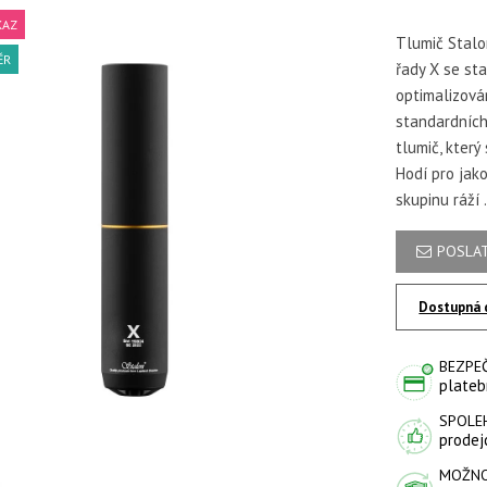
KAZ
Tlumič Stal
ĚR
řady X se sta
optimalizován
standardních
tlumič, který
Hodí pro jak
skupinu ráží 
POSLAT
Dostupná 
BEZPE
plateb
SPOLE
prodejc
MOŽNO