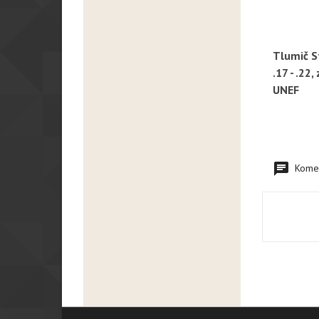
Tlumič S
R
.17 - .22,
UNEF
Komen