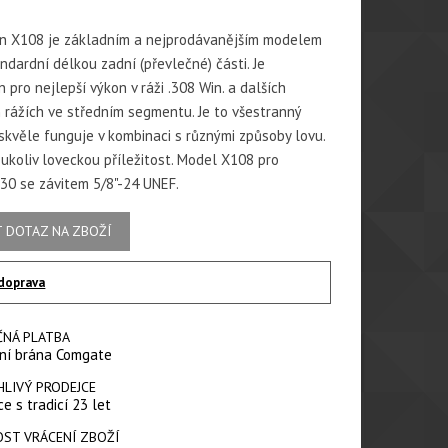
on X108 je základním a nejprodávanějším modelem
ndardní délkou zadní (převlečné) části. Je
 pro nejlepší výkon v ráži .308 Win. a dalších
 rážích ve středním segmentu. Je to všestranný
 skvěle funguje v kombinaci s různými způsoby lovu.
oukoliv loveckou příležitost. Model X108 pro
.30 se závitem 5/8"-24 UNEF.
 DOTAZ NA ZBOŽÍ
doprava
ČNÁ PLATBA
ní brána Comgate
HLIVÝ PRODEJCE
e s tradicí 23 let
ST VRÁCENÍ ZBOŽÍ