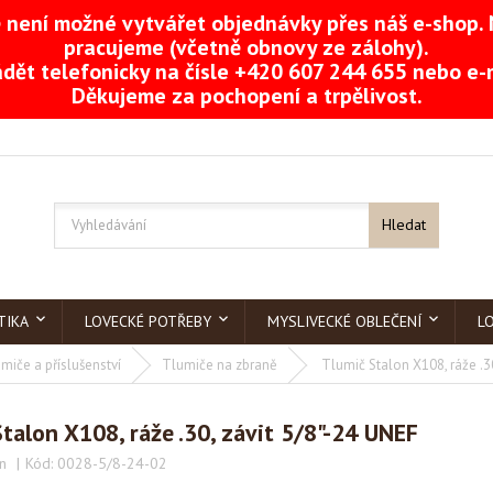
není možné vytvářet objednávky přes náš e-shop. 
pracujeme (včetně obnovy ze zálohy).
dět telefonicky na čísle +420 607 244 655 nebo e
Děkujeme za pochopení a trpělivost.
Hledat
TIKA
LOVECKÉ POTŘEBY
MYSLIVECKÉ OBLEČENÍ
L
miče a příslušenství
Tlumiče na zbraně
Tlumič Stalon X108, ráže .3
talon X108, ráže .30, závit 5/8"-24 UNEF
n
Kód:
0028-5/8-24-02