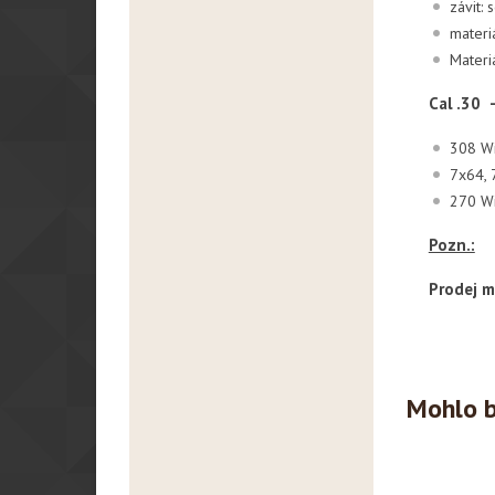
závit:
materiá
Materiá
Cal .30
308 Wi
7x64, 
270 W
Pozn.:
Prodej m
Mohlo b