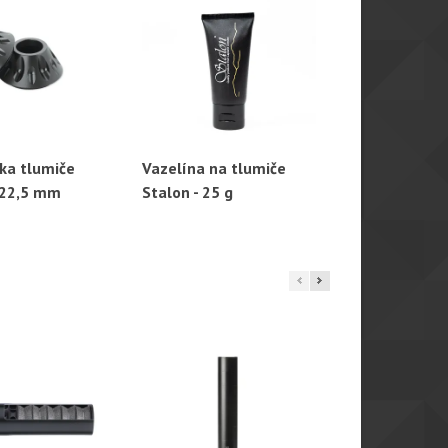
ka tlumiče
Vazelína na tlumiče
Návlek na t
hlý náhled
Rychlý náhled
Rychl
- 22,5 mm
Stalon - 25 g
Stalon X10