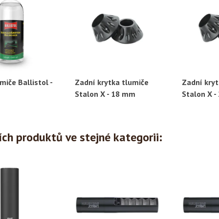
umiče Ballistol -
Zadní krytka tlumiče
Zadní kryt
ychlý náhled
Rychlý náhled
Ryc
Stalon X - 18 mm
Stalon X 
ích produktů ve stejné kategorii: