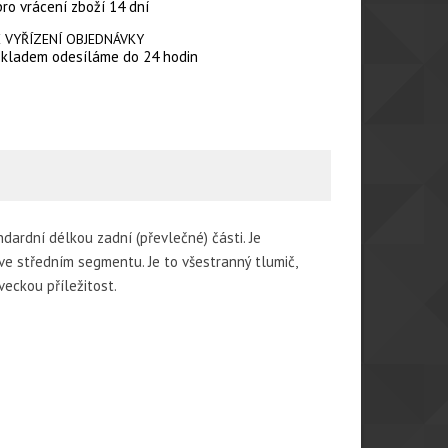
pro vrácení zboží 14 dní
 VYŘÍZENÍ OBJEDNÁVKY
skladem odesíláme do 24 hodin
ardní délkou zadní (převlečné) části. Je
 ve středním segmentu. Je to všestranný tlumič,
veckou příležitost.