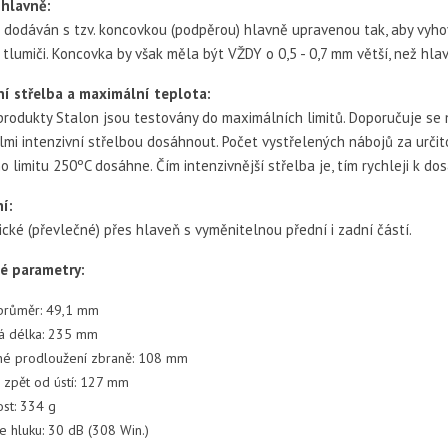
hlavně:
e dodáván s tzv. koncovkou (podpěrou) hlavně upravenou tak, aby vyh
 tlumiči. Koncovka by však měla být VŽDY o 0,5 - 0,7 mm větší, než hla
ní střelba a maximální teplota:
rodukty Stalon jsou testovány do maximálních limitů. Doporučuje se 
lmi intenzivní střelbou dosáhnout. Počet vystřelených nábojů za určit
o limitu 250ºC dosáhne. Čím intenzivnější střelba je, tím rychleji k dos
í:
cké (převlečné) přes hlaveň s vyměnitelnou přední i zadní částí.
é parametry:
 průměr: 49,1 mm
á délka: 235 mm
né prodloužení zbraně: 108 mm
 zpět od ústí: 127 mm
st: 334 g
e hluku: 30 dB (308 Win.)