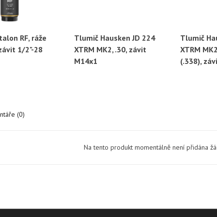
talon RF, ráže
Tlumič Hausken JD 224
Tlumič Ha
ychlý náhled
Rychlý náhled
Ryc
 závit 1/2"-28
XTRM MK2, .30, závit
XTRM MK2
M14x1
(.338), zá
táře (0)
Na tento produkt momentálně není přidána ž