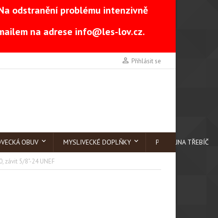
Na odstranění problému intenzivně
-mailem na adrese
info@les-lov.cz
.

Přihlásit se
OVECKÁ OBUV
MYSLIVECKÉ DOPLŇKY
PRODEJNA TŘEBÍČ
0, závit 5/8"-24 UNEF