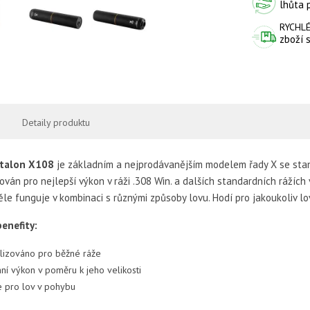
lhůta 
RYCHLÉ
zboží 
Detaily produktu
Stalon X108
je základním a nejprodávanějším modelem řady X se stand
ován pro nejlepší výkon v ráži .308 Win. a dalších standardních rážích
ěle funguje v kombinaci s různými způsoby lovu. Hodí pro jakoukoliv lo
benefity:
lizováno pro běžné ráže
ní výkon v poměru k jeho velikosti
e pro lov v pohybu