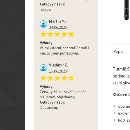
Celkový názor:
nejsou
Martin M.
24.06.2025
Výhody:
Velmi vstřícní, ochotní. Poradili
Popis
vše, co jsem potřeboval.
Vladimír Z.
Tlumič 
15.06.2025
optimaliz
který skv
Výhody:
Cena, rychlost, skvělé jednání
Klíčové 
při úpravě objednávky
Celkový názor:
optima
Doporučuji
extrém
hodí s