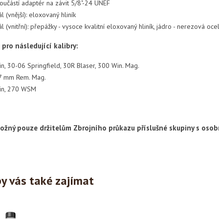
 součástí adaptér na závit 5/8"-24 UNEF
l (vnější): eloxovaný hliník
l (vnitřní): přepážky - vysoce kvalitní eloxovaný hliník, jádro - nerezová ocel, 
- pro následující kalibry:
n, 30-06 Springfield, 30R Blaser, 300 Win. Mag.
7 mm Rem. Mag.
in, 270 WSM
ožný pouze držitelům Zbrojního průkazu příslušné skupiny s os
y vás také zajímat