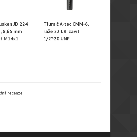
usken JD 224
Tlumič A-tec CMM-6,
Tlumič Stal
hlý náhled
Rychlý náhled
Rychl
, 8,65 mm
ráže 22 LR, závit
ráže 6,5 mm
vit M14x1
1/2"-20 UNF
M14x1
ádná recenze.