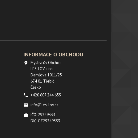
INFORMACE O OBCHODU
Myslivcův Obchod

LES-LOV s.r.o.
Demlova 1011/25
674 01 Třebíč
Česko
+420 607 244 655

info@les-lov.cz

IČO: 29249333

DIČ: CZ29249333