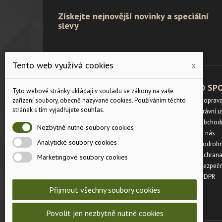
Získejte nejnovější novinky a speciální
slevy
Tento web využívá cookies
x
PRODUKTY
O SP
Tyto webové stránky ukládají v souladu se zákony na vaše
zařízení soubory, obecně nazývané cookies. Používáním těchto
Velikostní tabulka
Doprav
stránek s tím vyjadřujete souhlas.
Slevy
Právní 
Novinky
Obchod
Nezbytně nutné soubory cookies
Napište nám
O nás
Analytické soubory cookies
Mapa stránek
Podrobn
Prodejny
Ochrana
Marketingové soubory cookies
Bezpečn
GDPR
Přijmout všechny soubory cookies
Povolit jen nezbytně nutné cookies