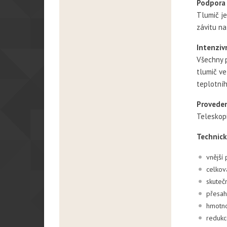
Podpora 
Tlumič j
závitu na
Intenziv
Všechny p
tlumič ve
teplotníh
Proveden
Teleskopi
Technick
vnější
celkov
skuteč
přesah
hmotno
redukc