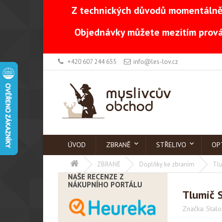
Z technických důvodů momentálně 
Objednávky můžete mezitím prová
+420 607 244 655
info@les-lov.cz
ÚVOD
ZBRANĚ
STŘELIVO
OP
ZBRANĚ
Doplňky ke zbraním
Tlu
NAŠE RECENZE Z
NÁKUPNÍHO PORTÁLU
Tlumič S
Značka:
Stalo