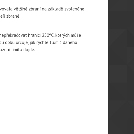
ovovala většině zbraní na základě zvoleného
veň zbraně.
nepřekračovat hranici 250ºC, kterých může
ou dobu určuje, jak rychle tlumič daného
ažení limitu dojde.