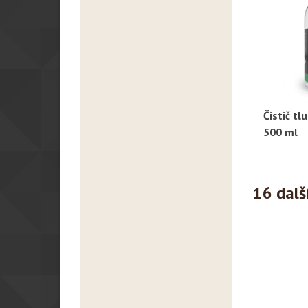
Čistič tl
R
500 ml
16 dalš