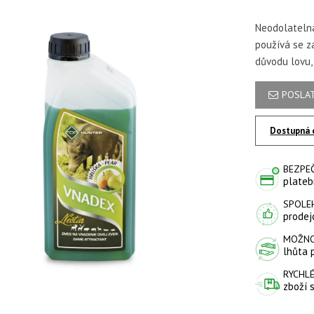
Neodolatelná
používá se z
důvodu lovu,
POSLAT
Dostupná 
BEZPE
plateb
SPOLE
prodejc
MOŽNO
lhůta 
RYCHLÉ
zboží 