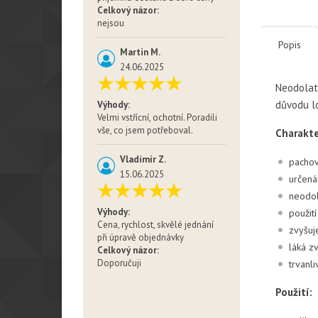
Celkový názor:
nejsou
Popis
Martin M.
24.06.2025
Neodolate
důvodu lo
Výhody:
Velmi vstřícní, ochotní. Poradili
vše, co jsem potřeboval.
Charakte
Vladimír Z.
pachov
15.06.2025
určená 
neodol
Výhody:
použit
Cena, rychlost, skvělé jednání
zvyšuje
při úpravě objednávky
láká z
Celkový názor:
Doporučuji
trvanl
Použití: