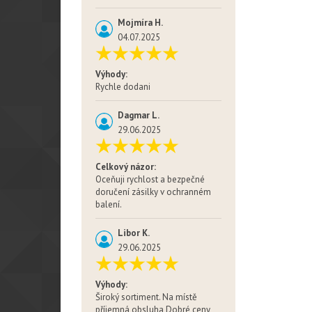
Mojmíra H.
04.07.2025
Výhody:
Rychle dodani
Dagmar L.
29.06.2025
Celkový názor:
Oceňuji rychlost a bezpečné
doručení zásilky v ochranném
balení.
Libor K.
29.06.2025
Výhody:
Široký sortiment. Na místě
příjemná obsluha Dobré ceny