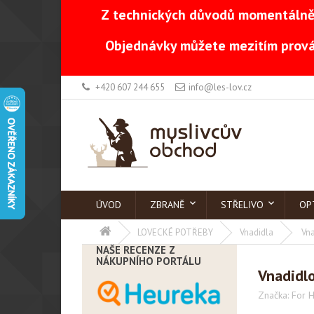
Z technických důvodů momentálně 
Objednávky můžete mezitím prová
+420 607 244 655
info@les-lov.cz
ÚVOD
ZBRANĚ
STŘELIVO
OP
LOVECKÉ POTŘEBY
Vnadidla
Vna
NAŠE RECENZE Z
NÁKUPNÍHO PORTÁLU
Vnadidlo
Značka:
For H