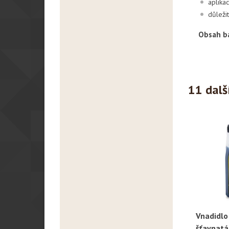
aplika
důležit
Obsah ba
11 dalš
Vnadidlo
R
šťavnatá 