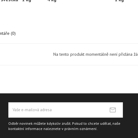
táře (0)
Na tento produkt momentálně není přidána ž
Odběr novinek můžete kdykoliv zrušit. Pokud to chcete udělat, naše
kontaktní informace naleznete v právním oznámení.