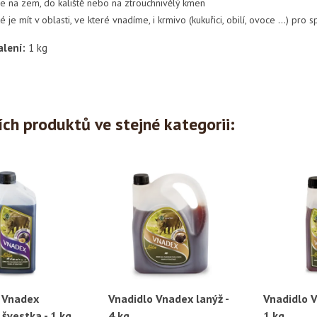
ce na zem, do kaliště nebo na ztrouchnivělý kmen
é je mít v oblasti, ve které vnadíme, i krmivo (kukuřici, obilí, ovoce …) pr
lení:
1 kg
ích produktů ve stejné kategorii:
 Vnadex
Vnadidlo Vnadex lanýž -
Vnadidlo V
ychlý náhled
Rychlý náhled
Ryc
švestka - 1 kg
4 kg
1 kg