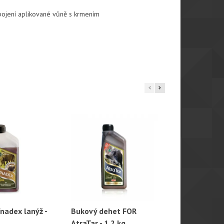
o spojení aplikované vůně s krmením
nadex lanýž -
Bukový dehet FOR
Atrasalt sol
hlý náhled
Rychlý náhled
Rychl
AtraTar - 1,2 kg
kukuřice, 3 