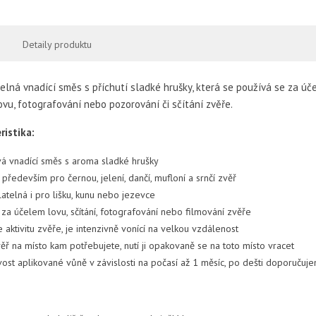
Detaily produktu
lná vnadící směs s příchutí sladké hrušky, která se používá se za úč
vu, fotografování nebo pozorování či sčítání zvěře.
ristika:
á vnadící směs s aroma sladké hrušky
především pro černou, jelení, dančí, mufloní a srnčí zvěř
atelná i pro lišku, kunu nebo jezevce
í za účelem lovu, sčítání, fotografování nebo filmování zvěře
 aktivitu zvěře, je intenzivně vonící na velkou vzdálenost
věř na místo kam potřebujete, nutí ji opakovaně se na toto místo vracet
ivost aplikované vůně v závislosti na počasí až 1 měsíc, po dešti doporučuj