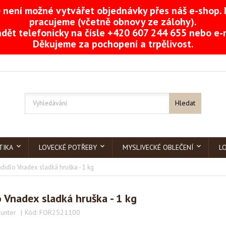
není možné vytvářet objednávky přes náš e-shop. 
pracujeme (včetně obnovy ze zálohy).
dět telefonicky na čísle +420 607 244 655 nebo e
Děkujeme za pochopení a trpělivost.
Hledat
TIKA
LOVECKÉ POTŘEBY
MYSLIVECKÉ OBLEČENÍ
L
didlo Vnadex sladká hruška - 1 kg
 Vnadex sladká hruška - 1 kg
unter
Kód:
FOR2521100