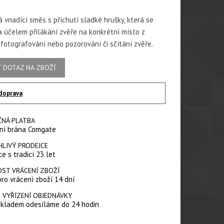
 vnadící směs s příchutí sladké hrušky, která se
a účelem přilákání zvěře na konkrétní místo z
 fotografování nebo pozorování či sčítání zvěře.
 DOTAZ NA ZBOŽÍ
doprava
ČNÁ PLATBA
ní brána Comgate
HLIVÝ PRODEJCE
e s tradicí 23 let
ST VRÁCENÍ ZBOŽÍ
pro vrácení zboží 14 dní
 VYŘÍZENÍ OBJEDNÁVKY
skladem odesíláme do 24 hodin