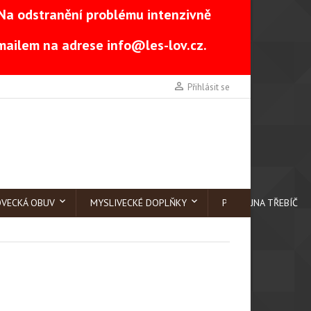
Na odstranění problému intenzivně
-mailem na adrese
info@les-lov.cz
.

Přihlásit se
OVECKÁ OBUV
MYSLIVECKÉ DOPLŇKY
PRODEJNA TŘEBÍČ