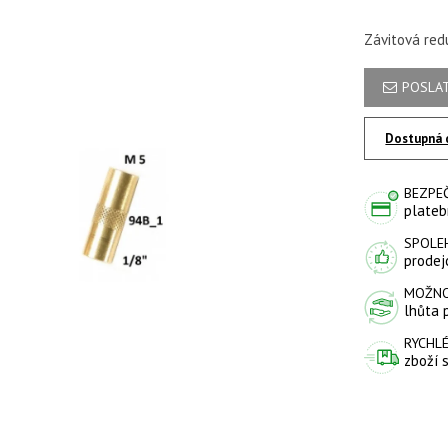
Závitová redu
POSLAT
Dostupná 
BEZPE
plateb
SPOLE
prodejc
MOŽNO
lhůta 
RYCHLÉ
zboží 