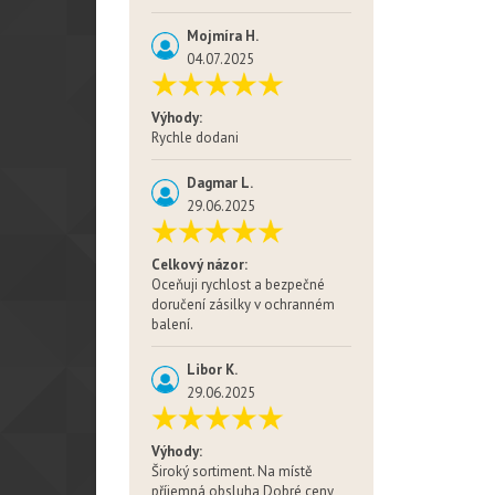
Mojmíra H.
04.07.2025
Výhody:
Rychle dodani
Dagmar L.
29.06.2025
Celkový názor:
Oceňuji rychlost a bezpečné
doručení zásilky v ochranném
balení.
Libor K.
29.06.2025
Výhody:
Široký sortiment. Na místě
příjemná obsluha Dobré ceny