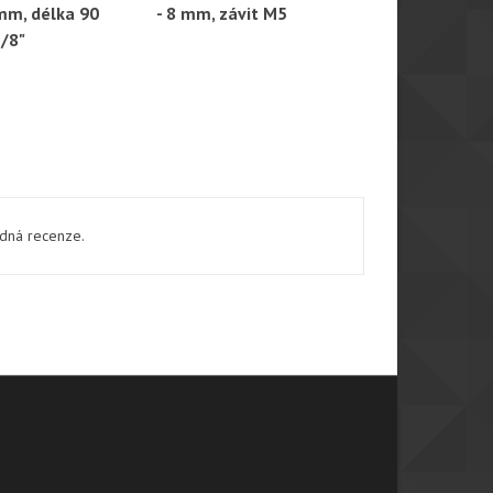
mm, délka 90
- 8 mm, závit M5
Stilcrin - zá
1/8"
ádná recenze.