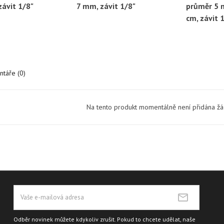
závit 1/8"
7 mm, závit 1/8"
průměr 5 
cm, závit 
táře (0)
Na tento produkt momentálně není přidána ž
Odběr novinek můžete kdykoliv zrušit. Pokud to chcete udělat, naše