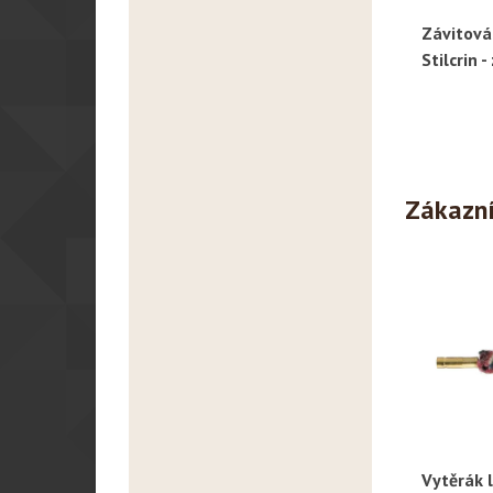
Závitová
R
Stilcrin -
Zákazníc
Vytěrák l
R