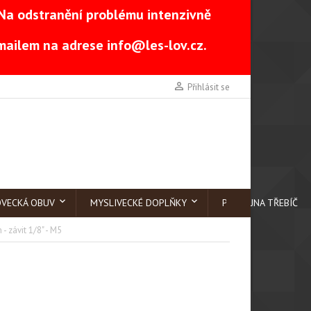
Na odstranění problému intenzivně
-mailem na adrese
info@les-lov.cz
.

Přihlásit se
OVECKÁ OBUV
MYSLIVECKÉ DOPLŇKY
PRODEJNA TŘEBÍČ
 - závit 1/8" - M5