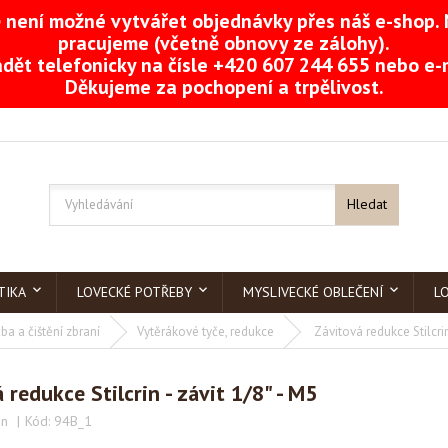
není možné vytvářet objednávky přes náš e-shop. 
pracujeme (včetně obnovy ze zálohy).
dět telefonicky na čísle +420 607 244 655 nebo e
Děkujeme za pochopení a trpělivost.
Hledat
TIKA
LOVECKÉ POTŘEBY
MYSLIVECKÉ OBLEČENÍ
L
ba a čištění zbraní
Vytěrákové tyče, redukce
Závitová redukce Stilcrin
 redukce Stilcrin - závit 1/8" - M5
in
Kód:
94B_1