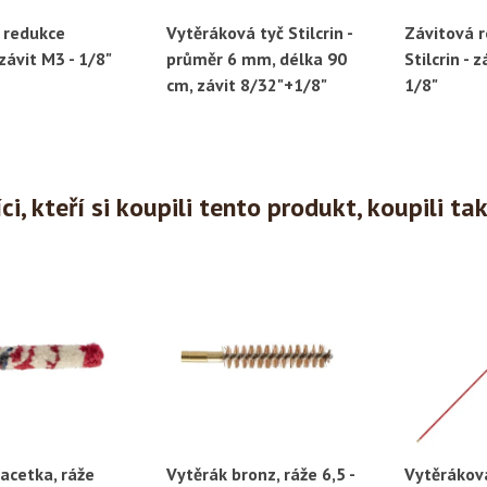
 redukce
Vytěráková tyč Stilcrin -
Závitová 
ychlý náhled
Rychlý náhled
Ryc
 závit M3 - 1/8"
průměr 6 mm, délka 90
Stilcrin - z
cm, závit 8/32"+1/8"
1/8"
i, kteří si koupili tento produkt, koupili ta
acetka, ráže
Vytěrák bronz, ráže 6,5 -
Vytěráková 
ychlý náhled
Rychlý náhled
Ryc