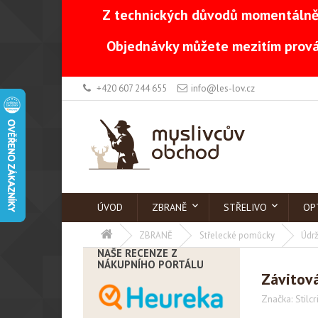
Z technických důvodů momentálně 
Objednávky můžete mezitím prová
+420 607 244 655
info@les-lov.cz
ÚVOD
ZBRANĚ
STŘELIVO
OP
ZBRANĚ
Střelecké pomůcky
Údrž
NAŠE RECENZE Z
NÁKUPNÍHO PORTÁLU
Závitová
Značka:
Stilcr