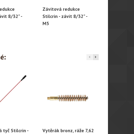
redukce
Závitová redukce
Závitová re
hlý náhled
Rychlý náhled
Rychl
ávit 8/32" -
Stilcrin - závit 8/32" -
Stilcrin - záv
M5
8/32"
ké:
tyč Stilcrin -
Vytěrák bronz, ráže 7,62
Závitová re
hlý náhled
Rychlý náhled
Rychl