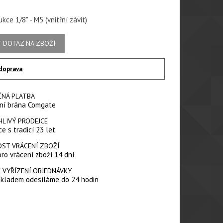
kce 1/8" - M5 (vnitřní závit)
 DOTAZ NA ZBOŽÍ
doprava
ČNÁ PLATBA
ní brána Comgate
HLIVÝ PRODEJCE
e s tradicí 23 let
ST VRÁCENÍ ZBOŽÍ
pro vrácení zboží 14 dní
 VYŘÍZENÍ OBJEDNÁVKY
skladem odesíláme do 24 hodin