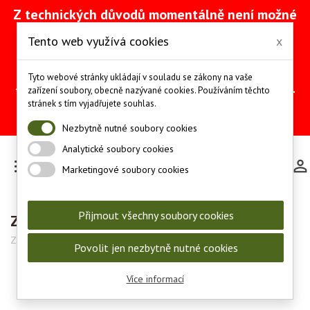
Z technických důvodů momentálně není možné
vytvářet objednávky přes náš e-shop. Na
Tento web využívá cookies
x
odstranění problému intenzivně pracujeme
(včetně obnovy ze zálohy).
Objednávky můžete mezitím provádět
Tyto webové stránky ukládají v souladu se zákony na vaše
telefonicky na čísle +420 607 244 655 nebo e-
zařízení soubory, obecně nazývané cookies. Používáním těchto
mailem na adrese
info@les-lov.cz
.
stránek s tím vyjadřujete souhlas.
Děkujeme za pochopení a trpělivost.
Nezbytně nutné soubory cookies
Analytické soubory cookies

Marketingové soubory cookies
Přijmout všechny soubory cookies
Zásobník Sako S20 Short, kapacita 5
Značka:
Sako
Kód:
S588207095
Povolit jen nezbytně nutné cookies
Více informací