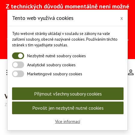
Z technických důvodů momentálně není možné
vytvářet objednávky přes náš e-shop. Na
Tento web využívá cookies
x
odstranění problému intenzivně pracujeme
(včetně obnovy ze zálohy).
Objednávky můžete mezitím provádět
Tyto webové stránky ukládají v souladu se zákony na vaše
telefonicky na čísle +420 607 244 655 nebo e-
zařízení soubory, obecně nazývané cookies. Používáním těchto
mailem na adrese
info@les-lov.cz
.
stránek s tím vyjadřujete souhlas.
Děkujeme za pochopení a trpělivost.
Nezbytně nutné soubory cookies
Analytické soubory cookies

Marketingové soubory cookies
Přijmout všechny soubory cookies
Vytěrák bronz, ráže 7,62 - 8 mm, závit 1/8"
Značka:
Stilcrin
Kód:
64B_8
Povolit jen nezbytně nutné cookies
Více informací