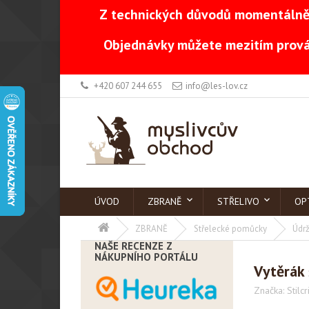
Z technických důvodů momentálně 
Objednávky můžete mezitím prová
+420 607 244 655
info@les-lov.cz
ÚVOD
ZBRANĚ
STŘELIVO
OP
ZBRANĚ
Střelecké pomůcky
Údrž
NAŠE RECENZE Z
NÁKUPNÍHO PORTÁLU
Vytěrák 
Značka:
Stilcr