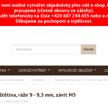
není možné vytvářet objednávky přes náš e-shop. 
pracujeme (včetně obnovy ze zálohy).
dět telefonicky na čísle +420 607 244 655 nebo e
Děkujeme za pochopení a trpělivost.
Hledat
TIKA
LOVECKÉ POTŘEBY
MYSLIVECKÉ OBLEČENÍ
L
ba a čištění zbraní
Kartáčky
Vytěrák štětina, ráže 9 - 9,3 mm, závit M5
štětina, ráže 9 - 9,3 mm, závit M5
in
Kód:
63B_9_M5