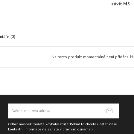
závit M5
táře (0)
Na tento produkt momentálně není přidána ž
Odběr novinek můžete kdykoliv zrušit. Pokud to chcete udělat, naše
kontaktní informace naleznete v právním oznámení.