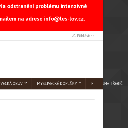
Na odstranění problému intenzivně
-mailem na adrese
info@les-lov.cz
.

Přihlásit se
OVECKÁ OBUV
MYSLIVECKÉ DOPLŇKY
PRODEJNA TŘEBÍČ