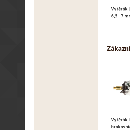
Vytěrák l
R
6,5 - 7 m
Zákazníc
Vytěrák 
R
brokovnic