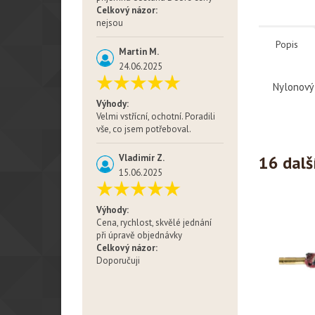
Celkový názor:
nejsou
Popis
Martin M.
24.06.2025
Nylonový 
Výhody:
Velmi vstřícní, ochotní. Poradili
vše, co jsem potřeboval.
16 dalš
Vladimír Z.
15.06.2025
Výhody:
Cena, rychlost, skvělé jednání
při úpravě objednávky
Celkový názor:
Doporučuji