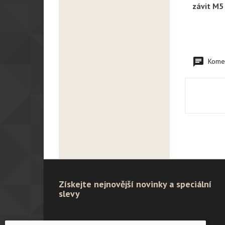
závit M5
Komen
Získejte nejnovější novinky a speciální
slevy