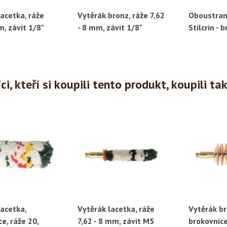
acetka, ráže
Vytěrák bronz, ráže 7,62
Oboustran
ychlý náhled
Rychlý náhled
Ryc
m, závit 1/8"
- 8 mm, závit 1/8"
Stilcrin - 
i, kteří si koupili tento produkt, koupili ta
lacetka,
Vytěrák lacetka, ráže
Vytěrák br
ychlý náhled
Rychlý náhled
Ryc
e, ráže 20,
7,62 - 8 mm, závit M5
brokovnice