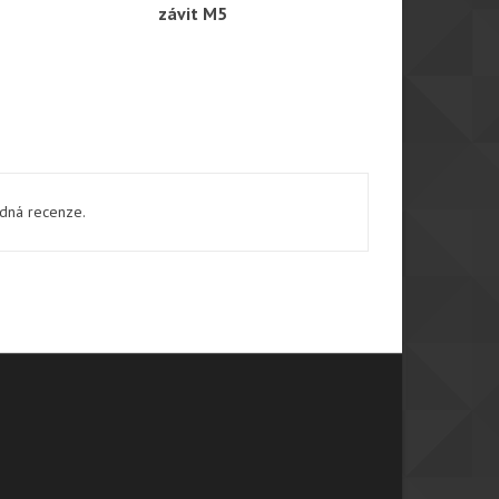
závit M5
závit M5
ádná recenze.