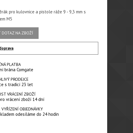
rák pro kulovnice a pistole ráže 9 - 9,3 mm s
tem M5
 DOTAZ NA ZBOŽÍ
doprava
ČNÁ PLATBA
ní brána Comgate
HLIVÝ PRODEJCE
e s tradicí 23 let
ST VRÁCENÍ ZBOŽÍ
pro vrácení zboží 14 dní
 VYŘÍZENÍ OBJEDNÁVKY
skladem odesíláme do 24 hodin