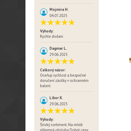
Mojmíra H.
04.07.2025
Výhody:
Rychle dodani
Dagmar L.
29.06.2025
Celkový názor:
Oceňuji rychlost a bezpečné
doručení zásilky v ochranném
balení.
Libor K.
29.06.2025
Výhody:
Široký sortiment. Na místě
příjemná obsluha Dobré ceny