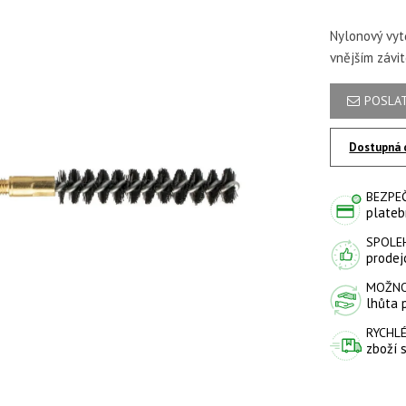
Nylonový vytě
vnějším závi
POSLAT
Dostupná 
BEZPE
plateb
SPOLE
prodejc
MOŽNO
lhůta 
RYCHLÉ
zboží 