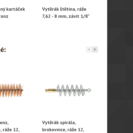
ný kartáček
Vytěrák štětina, ráže
Vytěrák lace
hlý náhled
Rychlý náhled
Rychl
bronz
7,62 - 8 mm, závit 1/8"
.44 - .45, zá
ké:
onz,
Vytěrák spirála,
Vytěrák štět
hlý náhled
Rychlý náhled
Rychl
, ráže 12,
brokovnice, ráže 12,
brokovnice, 