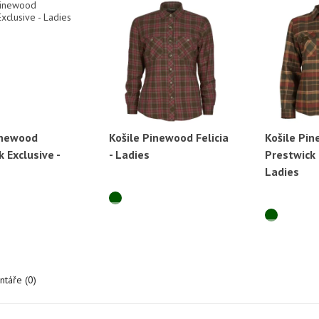
inewood
Košile Pinewood Felicia
Košile Pi
ychlý náhled
Rychlý náhled
Ryc
 Exclusive -
- Ladies
Prestwick 
Ladies
táře (0)