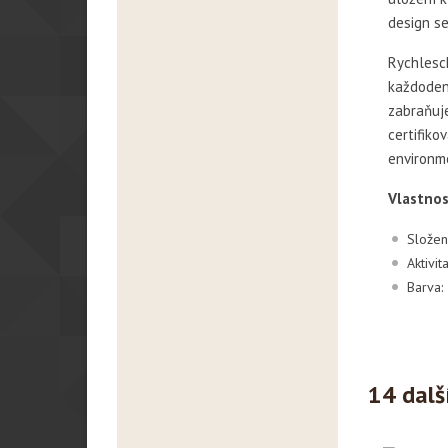
design s
Rychlesch
každodenn
zabraňuje
certifiko
environme
Vlastnos
Složen
Aktivit
Barva:
14 dalš