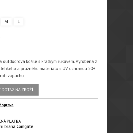
M
L
á
 outdoorová košile s krátkým rukávem. Vyrobená z
 lehkého a pružného materiálu s UV ochranou 50+
roti zápachu.
 DOTAZ NA ZBOŽÍ
doprava
ČNÁ PLATBA
ní brána Comgate