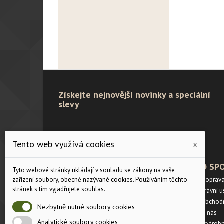
Získejte nejnovější novinky a speciální
slevy
Tento web využívá cookies
x
PRODUKTY
O SP
Tyto webové stránky ukládají v souladu se zákony na vaše
Velikostní tabulka
Doprav
zařízení soubory, obecně nazývané cookies. Používáním těchto
stránek s tím vyjadřujete souhlas.
Slevy
Právní 
Novinky
Obchod
Nezbytně nutné soubory cookies
Napište nám
O nás
Analytické soubory cookies
Mapa stránek
Podrobn