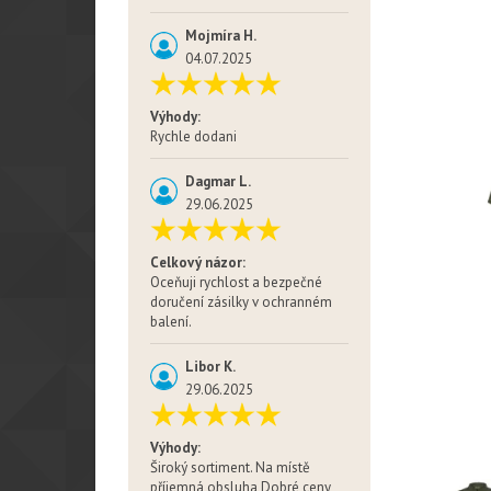
Mojmíra H.
04.07.2025
Výhody:
Rychle dodani
Dagmar L.
29.06.2025
Celkový názor:
Oceňuji rychlost a bezpečné
doručení zásilky v ochranném
balení.
Libor K.
29.06.2025
Výhody:
Široký sortiment. Na místě
příjemná obsluha Dobré ceny