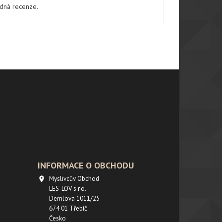
ádná recenze.
INFORMACE O OBCHODU
Myslivcův Obchod

LES-LOV s.r.o.
Demlova 1011/25
674 01 Třebíč
Česko