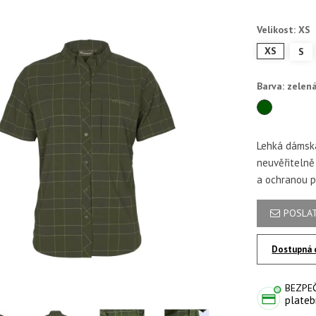
Velikost: XS
XS
S
Barva: zelen
zelená
Lehká dámská
neuvěřitelně
a ochranou p
POSLAT
Dostupná 
BEZPE
plateb