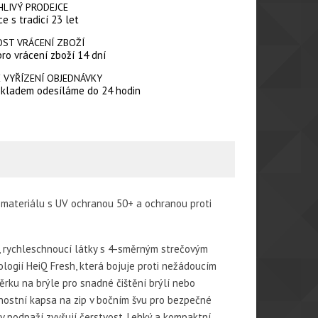
HLIVÝ PRODEJCE
e s tradicí 23 let
ST VRÁCENÍ ZBOŽÍ
pro vrácení zboží 14 dní
 VYŘÍZENÍ OBJEDNÁVKY
skladem odesíláme do 24 hodin
materiálu s UV ochranou 50+ a ochranou proti
é, rychleschnoucí látky s 4-směrným strečovým
logií HeiQ Fresh, která bojuje proti nežádoucím
rku na brýle pro snadné čištění brýlí nebo
ečnostní kapsa na zip v bočním švu pro bezpečné
 v podpaží zvyšují čerstvost. Lehký a kompaktní