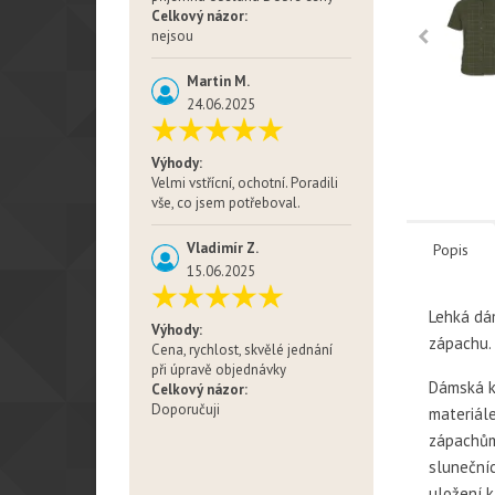
Celkový názor:
nejsou
Martin M.
24.06.2025
Výhody:
Velmi vstřícní, ochotní. Poradili
vše, co jsem potřeboval.
Vladimír Z.
Popis
15.06.2025
Lehká dá
Výhody:
zápachu.
Cena, rychlost, skvělé jednání
při úpravě objednávky
Dámská ko
Celkový názor:
Doporučuji
materiále
zápachům.
slunečníc
uložení k