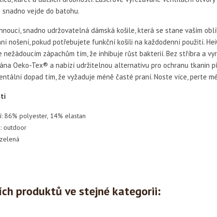
e snadno vejde do batohu.
noucí, snadno udržovatelná dámská košile, která se stane vaším oblíb
í nošení, pokud potřebujete funkční košili na každodenní použití. Hei
 nežádoucím zápachům tím, že inhibuje růst bakterií. Bez stříbra a vyr
vána Oeko-Tex® a nabízí udržitelnou alternativu pro ochranu tkanin pře
ntální dopad tím, že vyžaduje méně časté praní. Noste více, perte m
ti
í: 86% polyester, 14% elastan
a: outdoor
 zelená
ích produktů ve stejné kategorii: