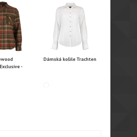
newood
Dámská košile Trachten
Dámská koši
hlý náhled
Rychlý náhled
Rychl
Exclusive -
Irene