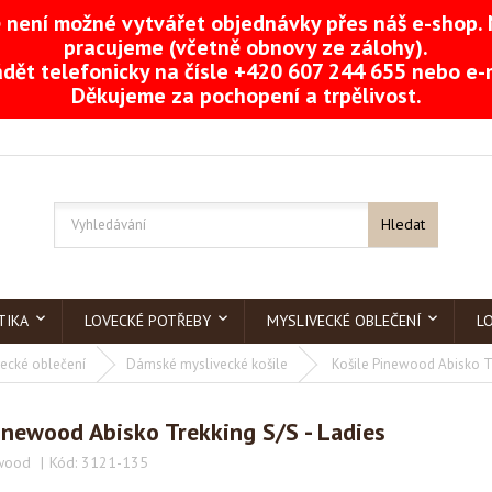
není možné vytvářet objednávky přes náš e-shop. 
pracujeme (včetně obnovy ze zálohy).
dět telefonicky na čísle +420 607 244 655 nebo e
Děkujeme za pochopení a trpělivost.
Hledat
TIKA
LOVECKÉ POTŘEBY
MYSLIVECKÉ OBLEČENÍ
L
ecké oblečení
Dámské myslivecké košile
Košile Pinewood Abisko Tr
inewood Abisko Trekking S/S - Ladies
wood
Kód:
3121-135