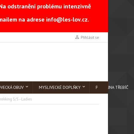
Na odstranění problému intenzivně
-mailem na adrese
info@les-lov.cz
.

Přihlásit se
OVECKÁ OBUV
MYSLIVECKÉ DOPLŇKY
PRODEJNA TŘEBÍČ
ekking S/S - Ladies