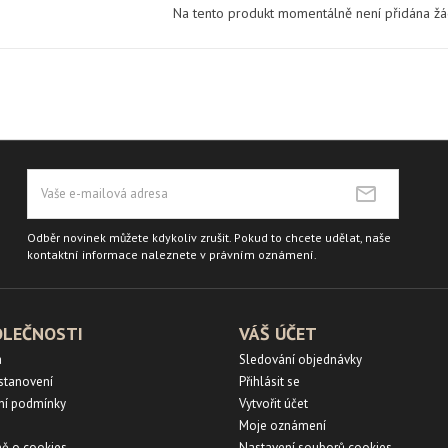
Na tento produkt momentálně není přidána ž
Odběr novinek můžete kdykoliv zrušit. Pokud to chcete udělat, naše
kontaktní informace naleznete v právním oznámení.
OLEČNOSTI
VÁŠ ÚČET
a
Sledování objednávky
ustanovení
Přihlásit se
ní podmínky
Vytvořit účet
Moje oznámení
ě o cookies
Nastavení souborů cookies