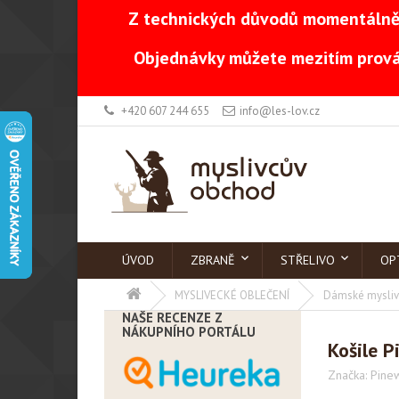
Z technických důvodů momentálně 
Objednávky můžete mezitím prová
+420 607 244 655
info@les-lov.cz
ÚVOD
ZBRANĚ
STŘELIVO
OP
MYSLIVECKÉ OBLEČENÍ
Dámské mysliv
NAŠE RECENZE Z
NÁKUPNÍHO PORTÁLU
Košile P
Značka:
Pine