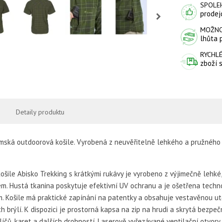
SPOLE
prodejc
MOŽNO
lhůta 
RYCHLÉ
zboží 
Detaily produktu
mská outdoorová košile. Vyrobená z neuvěřitelně lehkého a pružného 
šile Abisko Trekking s krátkými rukávy je vyrobeno z výjimečně lehk
m. Hustá tkanina poskytuje efektivní UV ochranu a je ošetřena techno
 Košile má praktické zapínání na patentky a obsahuje vestavěnou utě
h brýlí. K dispozici je prostorná kapsa na zip na hrudi a skrytá bezp
líčů, karet a dalších drobností. Laserově vyřezávané ventilační otvory