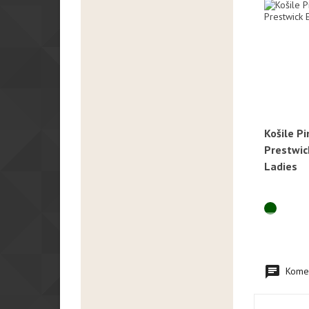
Košile P
R
Prestwick
Ladies
Komen