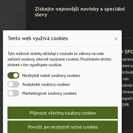
Získejte nejnovější novinky a speciální
slevy
Tento web využívá cookies
x
PRODUKTY
O SP
Tyto webové stránky ukládají v souladu se zákony na vaše
zařízení soubory, obecně nazývané cookies. Používáním těchto
Velikostní tabulka
Doprav
stránek s tím vyjadřujete souhlas.
Slevy
Právní 
Novinky
Obchod
Nezbytně nutné soubory cookies
Napište nám
O nás
Analytické soubory cookies
Mapa stránek
Podrobn
Prodejny
Ochrana
Marketingové soubory cookies
Bezpečn
GDPR
Přijmout všechny soubory cookies
Povolit jen nezbytně nutné cookies