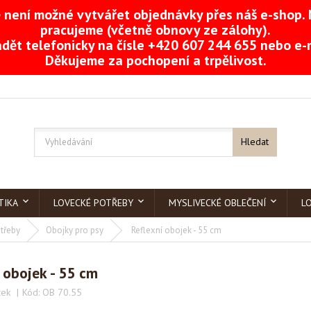
není možné vytvářet objednávky přes náš e-shop. 
pracujeme (včetně obnovy ze zálohy).
dět telefonicky na čísle +420 607 244 655 nebo e
Děkujeme za pochopení a trpělivost.
Hledat
TIKA
LOVECKÉ POTŘEBY
MYSLIVECKÉ OBLEČENÍ
L
třeby
Obojky pro psy
Reflexní obojek - 55 cm
 obojek - 55 cm
ček
Kód:
OB 70.55