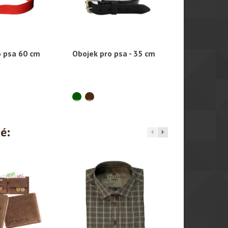
o psa 60 cm
Obojek pro psa - 35 cm
Obojek pro 
hlý náhled
Rychlý náhled
Rychl
ké: