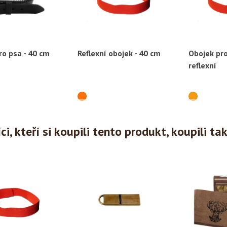
ro psa - 40 cm
Reflexní obojek - 40 cm
Obojek pr
ychlý náhled
Rychlý náhled
Ryc
reflexní
i, kteří si koupili tento produkt, koupili ta