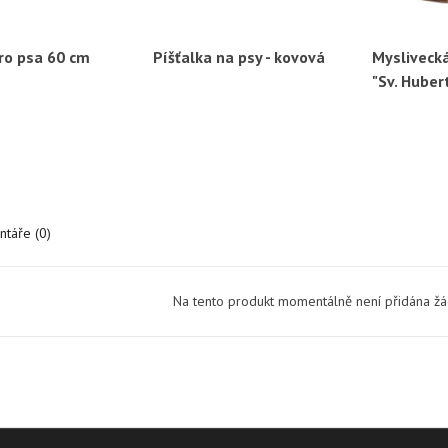
ro psa 60 cm
Píšťalka na psy - kovová
Mysliveck
ychlý náhled
Rychlý náhled
Ryc
"Sv. Hubert
táře (0)
Na tento produkt momentálně není přidána ž