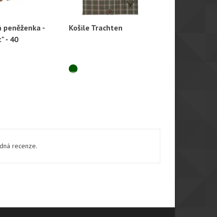
á peněženka -
Košile Trachten
Taška Zubíč
hlý náhled
Rychlý náhled
Rychl
" - 40
kůže
ádná recenze.