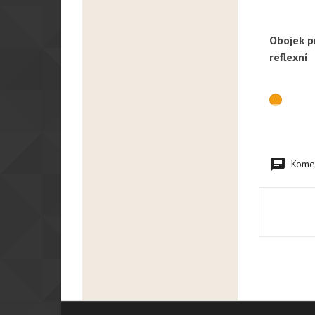
Obojek p
R
reflexní
Komen