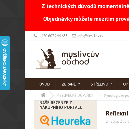
Z technických důvodů momentálně 
Objednávky můžete mezitím prová
+420 607 244 655
info@les-lov.cz
ÚVOD
ZBRANĚ
STŘELIVO
OP
MYSLIVECKÉ DOPLŇKY
Kynologické po
NAŠE RECENZE Z
NÁKUPNÍHO PORTÁLU
Reflexní
Značka:
Zubí