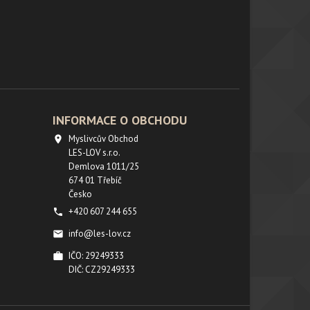
INFORMACE O OBCHODU
Myslivcův Obchod

LES-LOV s.r.o.
Demlova 1011/25
674 01 Třebíč
Česko
+420 607 244 655

info@les-lov.cz

IČO: 29249333

DIČ: CZ29249333