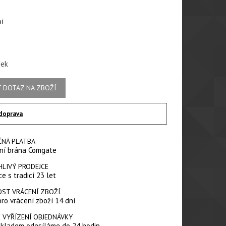
ní
jek
 DOTAZ NA ZBOŽÍ
doprava
ČNÁ PLATBA
ní brána Comgate
HLIVÝ PRODEJCE
e s tradicí 23 let
ST VRÁCENÍ ZBOŽÍ
pro vrácení zboží 14 dní
 VYŘÍZENÍ OBJEDNÁVKY
skladem odesíláme do 24 hodin