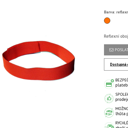
Barva: reflex
reflexní
Reflexní obo
POSLAT
Dostupná 
BEZPE
plateb
SPOLE
prodejc
MOŽNO
lhůta 
RYCHLÉ
zboží 