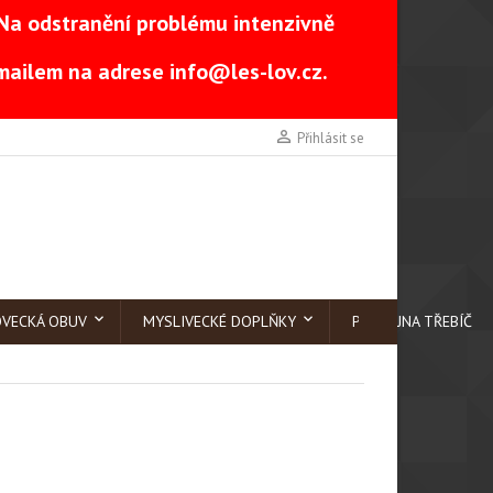
Na odstranění problému intenzivně
-mailem na adrese
info@les-lov.cz
.

Přihlásit se
OVECKÁ OBUV
MYSLIVECKÉ DOPLŇKY
PRODEJNA TŘEBÍČ