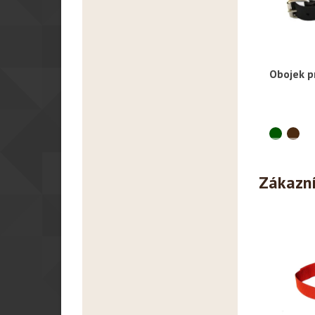
Obojek p
R
Zákazníc