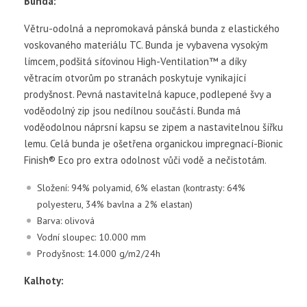
Bunda:
Větru-odolná a nepromokavá pánská bunda z elastického
voskovaného materiálu TC. Bunda je vybavena vysokým
límcem, podšitá síťovinou High-Ventilation™ a díky
větracím otvorům po stranách poskytuje vynikající
prodyšnost. Pevná nastavitelná kapuce, podlepené švy a
voděodolný zip jsou nedílnou součástí. Bunda má
voděodolnou náprsní kapsu se zipem a nastavitelnou šířku
lemu. Celá bunda je ošetřena organickou impregnací-Bionic
Finish® Eco pro extra odolnost vůči vodě a nečistotám.
Složení: 94% polyamid, 6% elastan (kontrasty: 64%
polyesteru, 34% bavlna a 2% elastan)
Barva: olivová
Vodní sloupec: 10.000 mm
Prodyšnost: 14.000 g/m2/24h
Kalhoty: