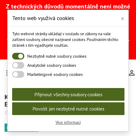
Z technických důvodů momentálně není možné
vytvářet objednávky přes náš e-shop. Na
Tento web využívá cookies
x
odstranění problému intenzivně pracujeme
(včetně obnovy ze zálohy).
Objednávky můžete mezitím provádět
Tyto webové stránky ukládají v souladu se zákony na vaše
telefonicky na čísle +420 607 244 655 nebo e-
zařízení soubory, obecně nazývané cookies. Používáním těchto
mailem na adrese
info@les-lov.cz
.
stránek s tím vyjadřujete souhlas.
Děkujeme za pochopení a trpělivost.
Nezbytně nutné soubory cookies
Analytické soubory cookies

Marketingové soubory cookies
Přijmout všechny soubory cookies
Komplet Pinewood Finnveden Hybrid
Extreme
Povolit jen nezbytně nutné cookies
Značka:
Pinewood
Kód:
5300/5302-723
Více informací
DOPRAVA ZDARMA