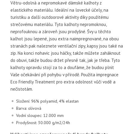
Větru-odolná a nepromokavé dámské kalhoty z
elastického materiálu. Ideální na lovecké účely, na
turistiku a další outdoorové aktivity díky použitému
strečovému materiálu. Tyto kalhoty nepromoknou,
neprofouknou a zároveň jsou prodyšné. Švy u těchto
kalhot jsou lepené, jsou extra naimpregnované, na obou
stranách pak naleznete ventilační zipy, kapsy jsou také na
zip. Na konci nohavic jsou háčky, takže můžete zaháknout
do obuvi, takže budou držet přesně tak, jak je třeba. Tyto
kalhoty opravdu stojí za to a doufáme, že budou plnit
Vaše očekávání při pohybu v přírodě. Použita impregnace
Eco Friendly Treatment pro extra odolnost vůči vodě a
nečistotám.
Složení: 96% polyamid, 4% elastan
Barva: olivová
Vodní sloupec: 12.000 mm
Prodyšnost: 30.000 g/m2/24h