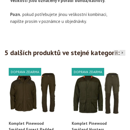
Velikosti jsou označeny v pořadí bunda/kalhoty.
Pozn.
pokud potřebujete jinou velikostní kombinaci,
napište prosím v poznámce u objednávky.
5 dalších produktů ve stejné kategorii:
DOPRAVA ZDARMA
DOPRAVA ZDARMA
Komplet Pinewood
Komplet Pinewood
Smäland Forest Padded
Smäland Hunters