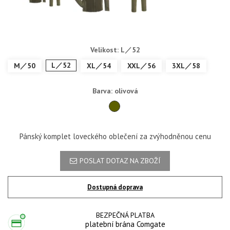
Velikost: L／52
L／52
M／50
XL／54
XXL／56
3XL／58
Barva: olivová
olivová
Pánský komplet loveckého oblečení za zvýhodněnou cenu
POSLAT DOTAZ NA ZBOŽÍ
Dostupná doprava
BEZPEČNÁ PLATBA
platební brána Comgate