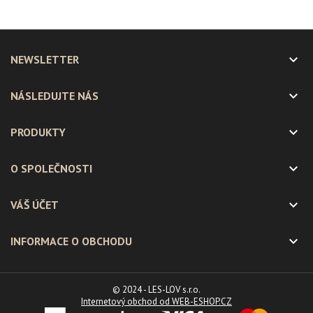

NEWSLETTER

NÁSLEDUJTE NÁS

PRODUKTY

O SPOLEČNOSTI

VÁŠ ÚČET

INFORMACE O OBCHODU
© 2024 - LES-LOV s.r.o.
Internetový obchod od WEB-ESHOP.CZ