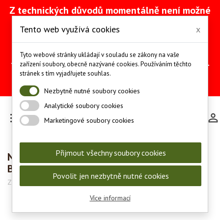
Z technických důvodů momentálně není možné
vytvářet objednávky přes náš e-shop. Na
Tento web využívá cookies
x
odstranění problému intenzivně pracujeme
(včetně obnovy ze zálohy).
Objednávky můžete mezitím provádět
Tyto webové stránky ukládají v souladu se zákony na vaše
telefonicky na čísle +420 607 244 655 nebo e-
zařízení soubory, obecně nazývané cookies. Používáním těchto
mailem na adrese
info@les-lov.cz
.
stránek s tím vyjadřujete souhlas.
Děkujeme za pochopení a trpělivost.
Nezbytně nutné soubory cookies
Analytické soubory cookies

Marketingové soubory cookies
Přijmout všechny soubory cookies
Náboj 9 mm BROWNING COURT Sellier-
Bellot FMJ 6,0 g - 50 ks
Povolit jen nezbytně nutné cookies
Značka:
Sellier ﹣ Bellot
Kód:
V310332
Více informací