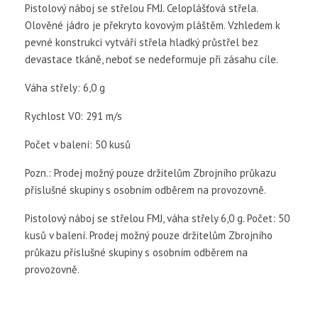
Pistolový náboj se střelou FMJ. Celoplášťová střela.
Olověné jádro je překryto kovovým pláštěm. Vzhledem k
pevné konstrukci vytváří střela hladký průstřel bez
devastace tkáně, neboť se nedeformuje při zásahu cíle.
Váha střely: 6,0 g
Rychlost V0: 291 m/s
Počet v balení: 50 kusů
Pozn.: Prodej možný pouze držitelům Zbrojního průkazu
příslušné skupiny s osobním odběrem na provozovně.
Pistolový náboj se střelou FMJ, váha střely 6,0 g. Počet: 50
kusů v balení. Prodej možný pouze držitelům Zbrojního
průkazu příslušné skupiny s osobním odběrem na
provozovně.