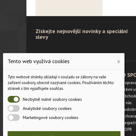
Získejte nejnovější novinky a speciální
slevy
Tento web využívá cookies
x
PRODUKTY
O SP
Tyto webové stránky ukládají v souladu se zákony na vaše
zařízení soubory, obecně nazývané cookies. Používáním těchto
Velikostní tabulka
Doprav
stránek s tím vyjadřujete souhlas.
Slevy
Právní 
Novinky
Obchod
Nezbytně nutné soubory cookies
Napište nám
O nás
Analytické soubory cookies
Mapa stránek
Podrobn
Prodejny
Ochrana
Marketingové soubory cookies
Bezpečn
GDPR