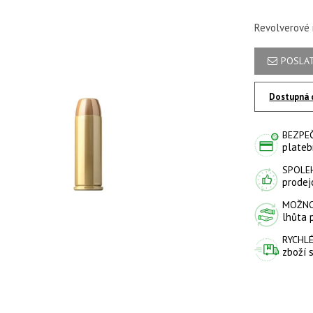
Revolverové 
POSLAT
Dostupná 
BEZPE
plateb
SPOLE
prodejc
MOŽNO
lhůta 
RYCHLÉ
zboží 