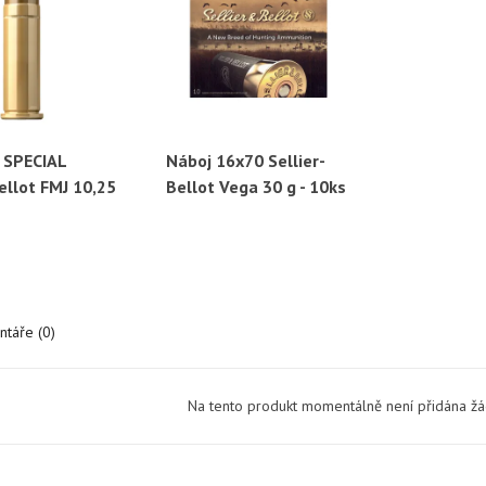
 SPECIAL
Náboj 16x70 Sellier-
ychlý náhled
Rychlý náhled
ellot FMJ 10,25
Bellot Vega 30 g - 10ks
táře (0)
Na tento produkt momentálně není přidána ž