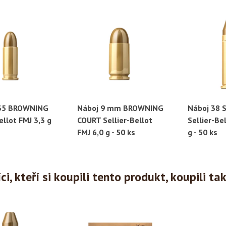
,35 BROWNING
Náboj 9 mm BROWNING
Náboj 38 
ychlý náhled
Rychlý náhled
Ryc
ellot FMJ 3,3 g
COURT Sellier-Bellot
Sellier-Be
FMJ 6,0 g - 50 ks
g - 50 ks
i, kteří si koupili tento produkt, koupili ta