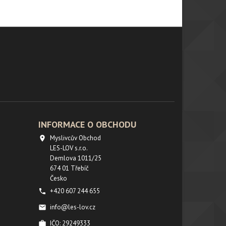
INFORMACE O OBCHODU
Myslivcův Obchod

LES-LOV s.r.o.
Demlova 1011/25
674 01 Třebíč
Česko
+420 607 244 655

info@les-lov.cz

IČO: 29249333
