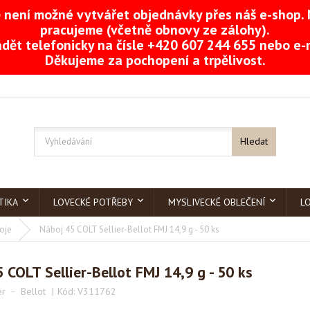
není možné vytvářet objednávky přes náš e-shop. 
pracujeme (včetně obnovy ze zálohy).
dět telefonicky na čísle +420 607 244 655 nebo e
Děkujeme za pochopení a trpělivost.
Hledat
TIKA
LOVECKÉ POTŘEBY
MYSLIVECKÉ OBLEČENÍ
L
oje
Náboj 45 COLT Sellier-Bellot FMJ 14,9 g - 50 ks
 COLT Sellier-Bellot FMJ 14,9 g - 50 ks
er ﹣ Bellot
Kód:
V311762