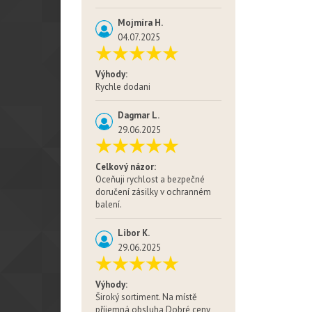
Mojmíra H.
04.07.2025
Výhody:
Rychle dodani
Dagmar L.
29.06.2025
Celkový názor:
Oceňuji rychlost a bezpečné
doručení zásilky v ochranném
balení.
Libor K.
29.06.2025
Výhody:
Široký sortiment. Na místě
příjemná obsluha Dobré ceny