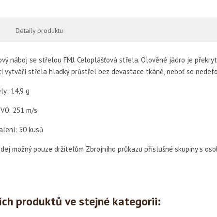
Detaily produktu
vý náboj se střelou FMJ. Celoplášťová střela. Olověné jádro je přek
i vytváří střela hladký průstřel bez devastace tkáně, neboť se nedefo
ly: 14,9 g
 V0: 251 m/s
alení: 50 kusů
rodej možný pouze držitelům Zbrojního průkazu příslušné skupiny s o
ích produktů ve stejné kategorii: