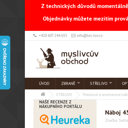
Z technických důvodů momentálně 
Objednávky můžete mezitím prová
+420 607 244 655
info@les-lov.cz
ÚVOD
ZBRANĚ
STŘELIVO
OP
STŘELIVO
Pistolové a revolverové náb
NAŠE RECENZE Z
NÁKUPNÍHO PORTÁLU
Náboj 45
Značka:
Selli