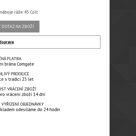
náboje ráže 45 Colt
 DOTAZ NA ZBOŽÍ
doprava
ČNÁ PLATBA
ní brána Comgate
HLIVÝ PRODEJCE
e s tradicí 23 let
ST VRÁCENÍ ZBOŽÍ
pro vrácení zboží 14 dní
 VYŘÍZENÍ OBJEDNÁVKY
skladem odesíláme do 24 hodin