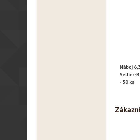
Náboj 6
R
Sellier-B
- 50 ks
Zákazníc