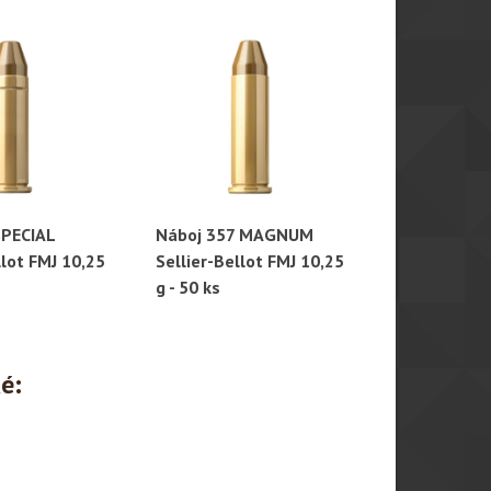
SPECIAL
Náboj 357 MAGNUM
Náboj 9 mm
hlý náhled
Rychlý náhled
Rychl
llot FMJ 10,25
Sellier-Bellot FMJ 10,25
Sellier-Bell
g - 50 ks
- 50 ks
ké: