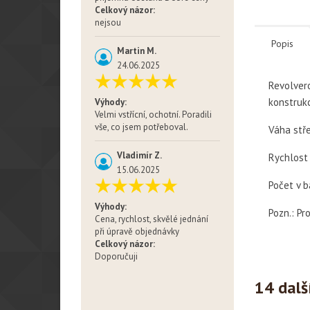
Celkový názor:
nejsou
Popis
Martin M.
24.06.2025
Revolvero
konstrukc
Výhody:
Velmi vstřícní, ochotní. Poradili
vše, co jsem potřeboval.
Váha stře
Vladimír Z.
Rychlost
15.06.2025
Počet v b
Výhody:
Pozn.: P
Cena, rychlost, skvělé jednání
při úpravě objednávky
Celkový názor:
Doporučuji
14 dalš