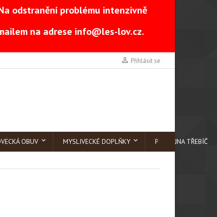
Na odstranění problému intenzivně
-mailem na adrese
info@les-lov.cz
.

Přihlásit se
OVECKÁ OBUV
MYSLIVECKÉ DOPLŇKY
PRODEJNA TŘEBÍČ